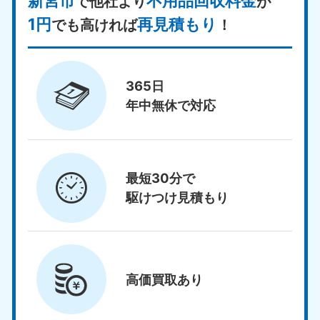
新宮市
不用品回収料金
で他社より
が
1円
再見積もり
でも高ければ
！
365日
年中無休で対応
最短30分で
駆けつけ見積もり
高価買取
あり