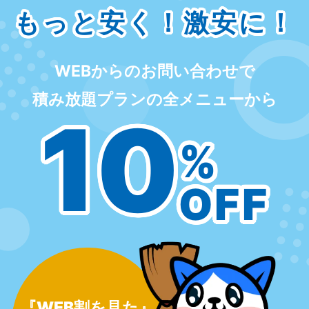
もっと安く！激安に！
WEBからのお問い合わせで
積み放題プランの全メニューから
10
%
OFF
『WEB割を見た』