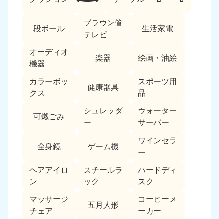
ブラウン管
段ボール
生活家電
テレビ
オーディオ
楽器
絵画・油絵
機器
カラーボッ
スポーツ用
北海道・東北
健康器具
クス
品
北海道
青森県
シュレッダ
ウォーター
050-1881-5277
050-1881-5276
可燃ごみ
ー
サーバー
9:00〜19:00 年中無休
9:00〜19:00 年中無休
ワインセラ
全身鏡
ゲーム機
岩手県
秋田県
ー
050-1881-5274
050-1881-5275
9:00〜19:00 年中無休
9:00〜19:00 年中無休
ヘアアイロ
スチールラ
ハードディ
ン
ック
スク
山形県
宮城県
マッサージ
コーヒーメ
050-1881-5273
050-1881-5272
五月人形
チェア
ーカー
9:00〜19:00 年中無休
9:00〜19:00 年中無休