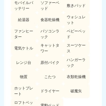
モバイルバ
ソファーベ
敷きパッド
ッテリー
ッド
ウォシュレ
給湯器
食器乾燥機
ット
ファンヒー
パソコンラ
ベビーベッ
ター
ック
ド
キャットタ
スーツケー
電気ケトル
ワー
ス
ハンガーラ
レンジ台
原付バイク
ック
物置
こたつ
衣類乾燥機
ホットプレ
ドライヤー
破魔矢
ート
ロフトベッ
電動ベッド