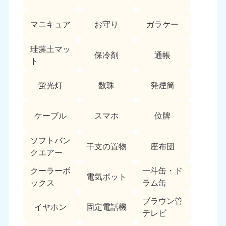
愛媛県
高知県
050-1880-9896
050-1880-9897
マニキュア
お守り
ガラケー
9:00〜19:00 年中無休
9:00〜19:00 年中無休
九州・沖縄
珪藻土マッ
保冷剤
通帳
ト
福岡県
佐賀県
050-1880-9895
050-1880-9894
蛍光灯
数珠
発煙筒
9:00〜19:00 年中無休
9:00〜19:00 年中無休
長崎県
鹿児島県
ケーブル
スマホ
位牌
050-1880-9891
050-1880-9889
9:00〜19:00 年中無休
9:00〜19:00 年中無休
ソフトバン
干支の置物
座布団
クエアー
大分県
宮崎県
050-1880-9893
050-1880-9890
クーラーボ
一斗缶・ド
電気ポット
9:00〜19:00 年中無休
9:00〜19:00 年中無休
ックス
ラム缶
熊本県
沖縄県
ブラウン管
イヤホン
固定電話機
050-1880-9892
050-1880-9887
テレビ
9:00〜19:00 年中無休
9:00〜19:00 年中無休