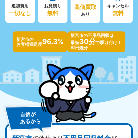
追加費用
お見積り
高価買取
キャンセル
一切なし
無料
無料
あり
新宮市の不用品回収は
新宮市の
96.3%
30分
最短
で駆け付け！
お客様満足度
即日処分！
自信が
あるから