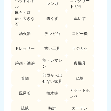
ペットボト
コンクリー
レンガ
中国
ル
トガラ
庭石・灯
岡山県
山口県
鉄くず
車いす
籠・大きな
050-1881-5146
050-1880-9900
石
9:00〜19:00 年中無休
9:00〜19:00 年中無休
消火器
テレビ台
コピー機
広島県
鳥取県
050-1881-5144
050-1881-5156
ドレッサー
古い工具
ラジカセ
9:00〜19:00 年中無休
9:00〜19:00 年中無休
筋トレマシ
島根県
絵画・油絵
農機具
050-1881-5145
ン
9:00〜19:00 年中無休
部屋から出
着物
仏壇
四国
せない家具
カセットボ
香川県
徳島県
風呂釜
植木鉢
050-1880-9899
050-1880-9898
ンベ
9:00〜19:00 年中無休
9:00〜19:00 年中無休
絨毯
時計
カーテン