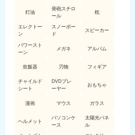
新潟県
050-1881-5263
発砲スチロ
灯油
枕
9:00〜19:00 年中無休
ール
近畿
エレクトー
スノーボー
スピーカー
ン
ド
大阪府
兵庫県
050-1881-5250
050-1881-5251
パワースト
メガネ
アルバム
9:00〜19:00 年中無休
9:00〜19:00 年中無休
ーン
奈良県
三重県
炊飯器
刃物
フィギア
050-1881-5249
050-1881-5254
9:00〜19:00 年中無休
9:00〜19:00 年中無休
チャイルド
DVDプレ
おもちゃ
シート
ーヤー
滋賀県
京都府
050-1881-5253
050-1881-5252
漫画
マウス
ガラス
9:00〜19:00 年中無休
9:00〜19:00 年中無休
パソコンケ
太陽光パネ
和歌山県
ヘルメット
050-1881-5248
ース
ル
9:00〜19:00 年中無休