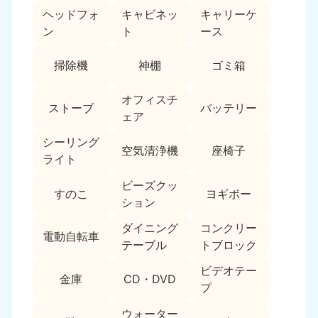
ヘッドフォ
キャビネッ
キャリーケ
福島県
ン
ト
ース
050-1881-5271
9:00〜19:00 年中無休
掃除機
神棚
ゴミ箱
関東
オフィスチ
ストーブ
バッテリー
東京都
神奈川県
ェア
050-1881-5265
050-1881-5264
9:00〜19:00 年中無休
9:00〜19:00 年中無休
シーリング
空気清浄機
座椅子
ライト
千葉県
埼玉県
ビーズクッ
050-1881-5268
050-1881-5266
すのこ
ヨギボー
ション
9:00〜19:00 年中無休
9:00〜19:00 年中無休
ダイニング
コンクリー
栃木県
茨城県
電動自転車
テーブル
トブロック
050-1881-5270
050-1881-5269
9:00〜19:00 年中無休
9:00〜19:00 年中無休
ビデオテー
金庫
CD・DVD
プ
群馬県
050-1881-5267
ウォーター