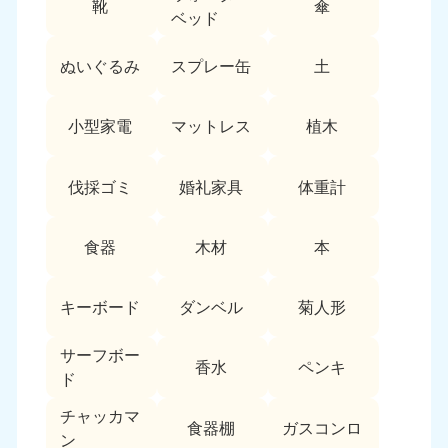
靴
傘
9:00〜19:00 年中無休
ベッド
中部
ぬいぐるみ
スプレー缶
土
愛知県
岐阜県
050-1881-5255
050-1881-5259
小型家電
マットレス
植木
9:00〜19:00 年中無休
9:00〜19:00 年中無休
静岡県
長野県
伐採ゴミ
婚礼家具
体重計
050-1881-5256
050-1881-5260
9:00〜19:00 年中無休
9:00〜19:00 年中無休
食器
木材
本
福井県
石川県
050-1881-5258
050-1881-5261
キーボード
ダンベル
菊人形
9:00〜19:00 年中無休
9:00〜19:00 年中無休
サーフボー
富山県
山梨県
香水
ペンキ
ド
050-1881-5262
050-1881-5257
9:00〜19:00 年中無休
9:00〜19:00 年中無休
チャッカマ
食器棚
ガスコンロ
ン