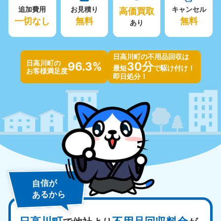
追加費用
お見積り
高価買取
キャンセル
一切なし
無料
無料
あり
日高川町の不用品回収は
日高川町の
96.3%
30分
最短
で駆け付け！
お客様満足度
即日処分！
自信が
あるから