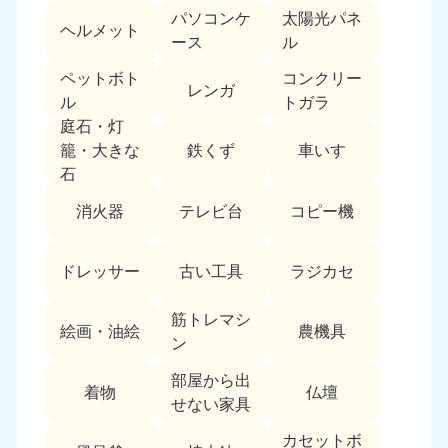
パソコンケ
太陽光パネ
中国
ヘルメット
ース
ル
岡山県
山口県
ペットボト
コンクリー
050-1881-5146
050-1880-9900
レンガ
ル
トガラ
9:00〜19:00 年中無休
9:00〜19:00 年中無休
庭石・灯
鉄くず
車いす
籠・大きな
広島県
鳥取県
石
050-1881-5144
050-1881-5156
9:00〜19:00 年中無休
9:00〜19:00 年中無休
消火器
テレビ台
コピー機
島根県
050-1881-5145
ドレッサー
古い工具
ラジカセ
9:00〜19:00 年中無休
筋トレマシ
四国
絵画・油絵
農機具
ン
香川県
徳島県
部屋から出
050-1880-9899
050-1880-9898
着物
仏壇
せない家具
9:00〜19:00 年中無休
9:00〜19:00 年中無休
カセットボ