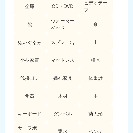
ビデオテー
9:00〜19:00 年中無休
金庫
CD・DVD
プ
中部
ウォーター
靴
傘
ベッド
愛知県
岐阜県
050-1881-5255
050-1881-5259
9:00〜19:00 年中無休
9:00〜19:00 年中無休
ぬいぐるみ
スプレー缶
土
静岡県
長野県
小型家電
マットレス
植木
050-1881-5256
050-1881-5260
9:00〜19:00 年中無休
9:00〜19:00 年中無休
伐採ゴミ
婚礼家具
体重計
福井県
石川県
050-1881-5258
050-1881-5261
9:00〜19:00 年中無休
9:00〜19:00 年中無休
食器
木材
本
富山県
山梨県
050-1881-5262
050-1881-5257
キーボード
ダンベル
菊人形
9:00〜19:00 年中無休
9:00〜19:00 年中無休
サーフボー
香水
ペンキ