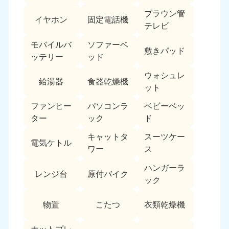
ブラウン管
イヤホン
固定電話機
テレビ
モバイルバ
ソファーベ
敷きパッド
ッテリー
ッド
ウォシュレ
給湯器
食器乾燥機
ット
ファンヒー
パソコンラ
ベビーベッ
ター
ック
ド
キャットタ
スーツケー
電気ケトル
ワー
ス
ハンガーラ
レンジ台
原付バイク
ック
物置
こたつ
衣類乾燥機