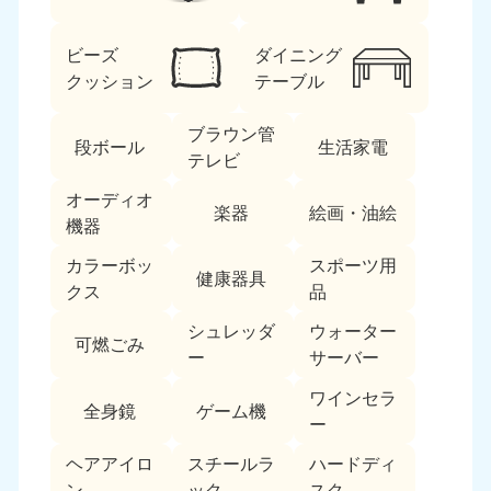
ビーズ
ダイニング
クッション
テーブル
ブラウン管
段ボール
生活家電
テレビ
北海道・東北
オーディオ
楽器
絵画・油絵
機器
北海道
青森県
050-1881-5277
050-1881-5276
カラーボッ
スポーツ用
健康器具
9:00〜19:00 年中無休
9:00〜19:00 年中無休
クス
品
シュレッダ
ウォーター
岩手県
秋田県
可燃ごみ
050-1881-5274
050-1881-5275
ー
サーバー
9:00〜19:00 年中無休
9:00〜19:00 年中無休
ワインセラ
全身鏡
ゲーム機
ー
山形県
宮城県
050-1881-5273
050-1881-5272
ヘアアイロ
スチールラ
ハードディ
9:00〜19:00 年中無休
9:00〜19:00 年中無休
ン
ック
スク