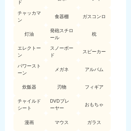
新潟県
ド
050-1881-5263
チャッカマ
9:00〜19:00 年中無休
食器棚
ガスコンロ
ン
近畿
発砲スチロ
灯油
枕
大阪府
兵庫県
ール
050-1881-5250
050-1881-5251
エレクトー
スノーボー
9:00〜19:00 年中無休
9:00〜19:00 年中無休
スピーカー
ン
ド
奈良県
三重県
パワースト
050-1881-5249
050-1881-5254
メガネ
アルバム
ーン
9:00〜19:00 年中無休
9:00〜19:00 年中無休
炊飯器
刃物
フィギア
滋賀県
京都府
050-1881-5253
050-1881-5252
チャイルド
DVDプレ
9:00〜19:00 年中無休
9:00〜19:00 年中無休
おもちゃ
シート
ーヤー
和歌山県
050-1881-5248
漫画
マウス
ガラス
9:00〜19:00 年中無休