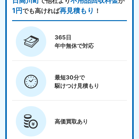
日高川町
不用品回収料金
で他社より
が
1円
再見積もり
でも高ければ
！
365日
年中無休で対応
最短30分で
駆けつけ見積もり
高価買取
あり