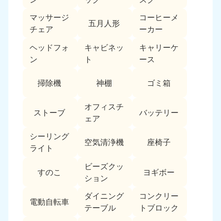
福島県
マッサージ
コーヒーメ
五月人形
050-1881-5271
チェア
ーカー
9:00〜19:00 年中無休
ヘッドフォ
キャビネッ
キャリーケ
関東
ン
ト
ース
東京都
神奈川県
掃除機
神棚
ゴミ箱
050-1881-5265
050-1881-5264
9:00〜19:00 年中無休
9:00〜19:00 年中無休
オフィスチ
ストーブ
バッテリー
ェア
千葉県
埼玉県
050-1881-5268
050-1881-5266
シーリング
9:00〜19:00 年中無休
9:00〜19:00 年中無休
空気清浄機
座椅子
ライト
栃木県
茨城県
ビーズクッ
すのこ
ヨギボー
050-1881-5270
050-1881-5269
ション
9:00〜19:00 年中無休
9:00〜19:00 年中無休
ダイニング
コンクリー
電動自転車
群馬県
テーブル
トブロック
050-1881-5267