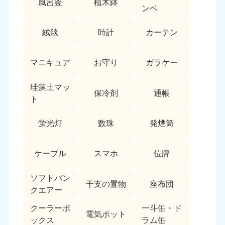
風呂釜
植木鉢
愛媛県
高知県
ンベ
050-1880-9896
050-1880-9897
9:00〜19:00 年中無休
9:00〜19:00 年中無休
絨毯
時計
カーテン
九州・沖縄
マニキュア
お守り
ガラケー
福岡県
佐賀県
050-1880-9895
050-1880-9894
珪藻土マッ
9:00〜19:00 年中無休
9:00〜19:00 年中無休
保冷剤
通帳
ト
長崎県
鹿児島県
050-1880-9891
050-1880-9889
蛍光灯
数珠
発煙筒
9:00〜19:00 年中無休
9:00〜19:00 年中無休
ケーブル
スマホ
位牌
大分県
宮崎県
050-1880-9893
050-1880-9890
9:00〜19:00 年中無休
9:00〜19:00 年中無休
ソフトバン
干支の置物
座布団
クエアー
熊本県
沖縄県
クーラーボ
一斗缶・ド
050-1880-9892
050-1880-9887
電気ポット
ックス
ラム缶
9:00〜19:00 年中無休
9:00〜19:00 年中無休