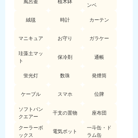
風呂釜
植木鉢
愛媛県
高知県
ンベ
050-1880-9896
050-1880-9897
9:00〜19:00 年中無休
9:00〜19:00 年中無休
絨毯
時計
カーテン
九州・沖縄
マニキュア
お守り
ガラケー
福岡県
佐賀県
050-1880-9895
050-1880-9894
珪藻土マッ
9:00〜19:00 年中無休
9:00〜19:00 年中無休
保冷剤
通帳
ト
長崎県
鹿児島県
050-1880-9891
050-1880-9889
蛍光灯
数珠
発煙筒
9:00〜19:00 年中無休
9:00〜19:00 年中無休
ケーブル
スマホ
位牌
大分県
宮崎県
050-1880-9893
050-1880-9890
9:00〜19:00 年中無休
9:00〜19:00 年中無休
ソフトバン
干支の置物
座布団
クエアー
熊本県
沖縄県
クーラーボ
一斗缶・ド
050-1880-9892
050-1880-9887
電気ポット
ックス
ラム缶
9:00〜19:00 年中無休
9:00〜19:00 年中無休