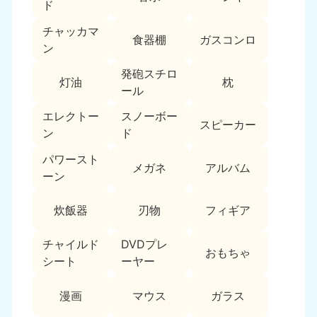
新潟県
ド
050-1881-5263
チャッカマ
9:00〜19:00 年中無休
食器棚
ガスコンロ
ン
近畿
発砲スチロ
灯油
枕
大阪府
兵庫県
ール
050-1881-5250
050-1881-5251
エレクトー
スノーボー
9:00〜19:00 年中無休
9:00〜19:00 年中無休
スピーカー
ン
ド
奈良県
三重県
パワースト
050-1881-5249
050-1881-5254
メガネ
アルバム
ーン
9:00〜19:00 年中無休
9:00〜19:00 年中無休
炊飯器
刃物
フィギア
滋賀県
京都府
050-1881-5253
050-1881-5252
チャイルド
DVDプレ
9:00〜19:00 年中無休
9:00〜19:00 年中無休
おもちゃ
シート
ーヤー
和歌山県
050-1881-5248
漫画
マウス
ガラス
9:00〜19:00 年中無休