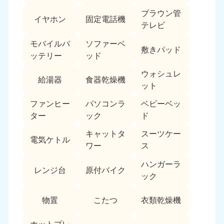
ブラウン管
イヤホン
固定電話機
テレビ
モバイルバ
ソファーベ
敷きパッド
ッテリー
ッド
ウォシュレ
給湯器
食器乾燥機
ット
ファンヒー
パソコンラ
ベビーベッ
ター
ック
ド
キャットタ
スーツケー
電気ケトル
ワー
ス
ハンガーラ
レンジ台
原付バイク
ック
物置
こたつ
衣類乾燥機