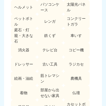
パソコンケ
太陽光パネ
中国
ヘルメット
ース
ル
岡山県
山口県
ペットボト
コンクリー
050-1881-5146
050-1880-9900
レンガ
ル
トガラ
9:00〜19:00 年中無休
9:00〜19:00 年中無休
庭石・灯
鉄くず
車いす
籠・大きな
広島県
鳥取県
石
050-1881-5144
050-1881-5156
9:00〜19:00 年中無休
9:00〜19:00 年中無休
消火器
テレビ台
コピー機
島根県
050-1881-5145
ドレッサー
古い工具
ラジカセ
9:00〜19:00 年中無休
筋トレマシ
四国
絵画・油絵
農機具
ン
香川県
徳島県
部屋から出
050-1880-9899
050-1880-9898
着物
仏壇
せない家具
9:00〜19:00 年中無休
9:00〜19:00 年中無休
カセットボ