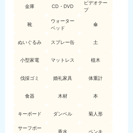
ビデオテー
9:00〜19:00 年中無休
金庫
CD・DVD
プ
中部
ウォーター
靴
傘
ベッド
愛知県
岐阜県
050-1881-5255
050-1881-5259
9:00〜19:00 年中無休
9:00〜19:00 年中無休
ぬいぐるみ
スプレー缶
土
静岡県
長野県
小型家電
マットレス
植木
050-1881-5256
050-1881-5260
9:00〜19:00 年中無休
9:00〜19:00 年中無休
伐採ゴミ
婚礼家具
体重計
福井県
石川県
050-1881-5258
050-1881-5261
9:00〜19:00 年中無休
9:00〜19:00 年中無休
食器
木材
本
富山県
山梨県
050-1881-5262
050-1881-5257
キーボード
ダンベル
菊人形
9:00〜19:00 年中無休
9:00〜19:00 年中無休
サーフボー
香水
ペンキ