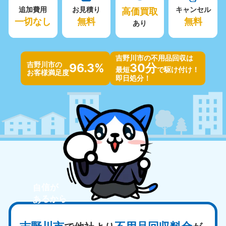
追加費用
お見積り
高価買取
キャンセル
一切なし
無料
無料
あり
吉野川市の不用品回収は
吉野川市の
96.3%
30分
最短
で駆け付け！
お客様満足度
即日処分！
自信が
あるから