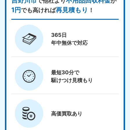
吉野川市
不用品回収料金
で他社より
が
1円
再見積もり
でも高ければ
！
365日
年中無休で対応
最短30分で
駆けつけ見積もり
高価買取
あり