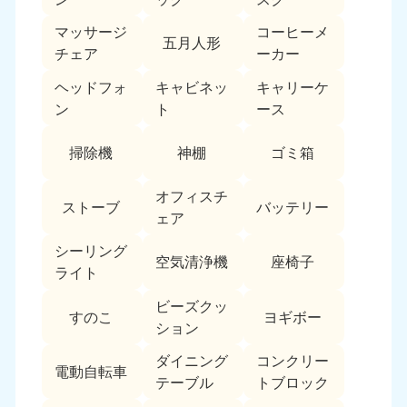
福島県
マッサージ
コーヒーメ
五月人形
050-1881-5271
チェア
ーカー
9:00〜19:00 年中無休
ヘッドフォ
キャビネッ
キャリーケ
関東
ン
ト
ース
東京都
神奈川県
掃除機
神棚
ゴミ箱
050-1881-5265
050-1881-5264
9:00〜19:00 年中無休
9:00〜19:00 年中無休
オフィスチ
ストーブ
バッテリー
ェア
千葉県
埼玉県
050-1881-5268
050-1881-5266
シーリング
9:00〜19:00 年中無休
9:00〜19:00 年中無休
空気清浄機
座椅子
ライト
栃木県
茨城県
ビーズクッ
すのこ
ヨギボー
050-1881-5270
050-1881-5269
ション
9:00〜19:00 年中無休
9:00〜19:00 年中無休
ダイニング
コンクリー
電動自転車
群馬県
テーブル
トブロック
050-1881-5267