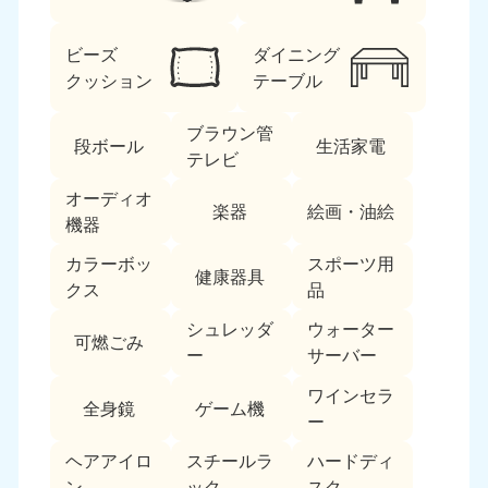
ビーズ
ダイニング
クッション
テーブル
ブラウン管
段ボール
生活家電
テレビ
北海道・東北
オーディオ
楽器
絵画・油絵
機器
北海道
青森県
050-1881-5277
050-1881-5276
カラーボッ
スポーツ用
健康器具
9:00〜19:00 年中無休
9:00〜19:00 年中無休
クス
品
シュレッダ
ウォーター
岩手県
秋田県
可燃ごみ
050-1881-5274
050-1881-5275
ー
サーバー
9:00〜19:00 年中無休
9:00〜19:00 年中無休
ワインセラ
全身鏡
ゲーム機
ー
山形県
宮城県
050-1881-5273
050-1881-5272
ヘアアイロ
スチールラ
ハードディ
9:00〜19:00 年中無休
9:00〜19:00 年中無休
ン
ック
スク