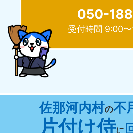
050-18
受付時間 9:00〜
北海道
050-1881-5277
050-1
受付時間
9:00〜19:00 年中無休
受付時間
9:0
山形県
佐那河内村
不
050-1881-5273
050-1
の
受付時間
9:00〜19:00 年中無休
受付時間
9:0
片付け侍
に