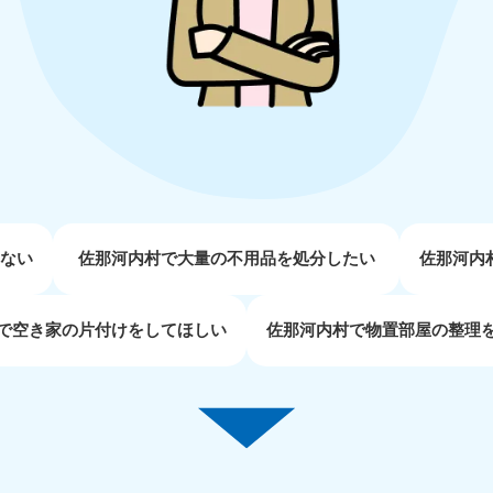
近畿
兵庫県
奈良県
三
881-5251
050-1881-5249
050-18
0〜19:00 年中無休
受付時間
9:00〜19:00 年中無休
受付時間
9:00
京都府
和歌山県
881-5252
050-1881-5248
0〜19:00 年中無休
受付時間
9:00〜19:00 年中無休
せない
佐那河内村で大量の不用品を処分したい
佐那河内
中国
で空き家の片付けをしてほしい
佐那河内村で物置部屋の整理
山口県
広島県
鳥
80-
050-1881-5144
050-18
受付時間
9:00〜19:00 年中無休
受付時間
9:00
0〜19:00 年中無休