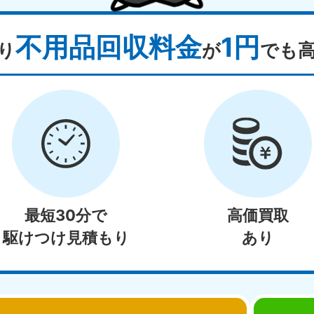
不用品回収料金
1円
り
が
でも
最短30分で
高価買取
駆けつけ見積もり
あり