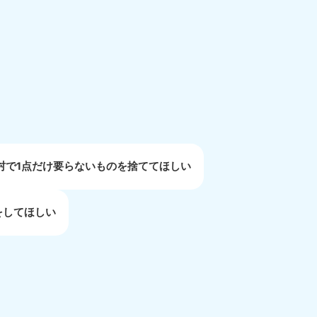
重県
81-5254
〜19:00 年中無休
村で1点だけ要らないものを捨ててほしい
をしてほしい
取県
81-5156
〜19:00 年中無休