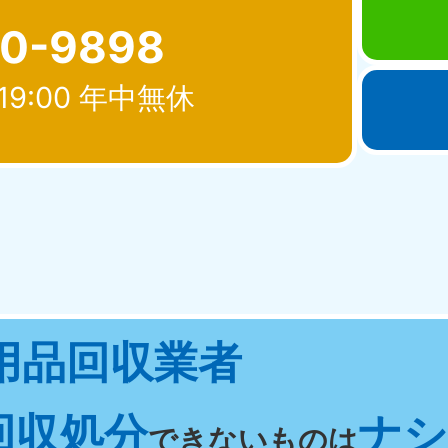
80-9898
19:00 年中無休
北海道・東北
青森県
岩手県
秋
881-5276
050-1881-5274
050-18
0〜19:00 年中無休
受付時間
9:00〜19:00 年中無休
受付時間
9:00
宮城県
福島県
用品回収業者
881-5272
050-1881-5271
0〜19:00 年中無休
受付時間
9:00〜19:00 年中無休
回収処分
ナシ 
関東
できないものは