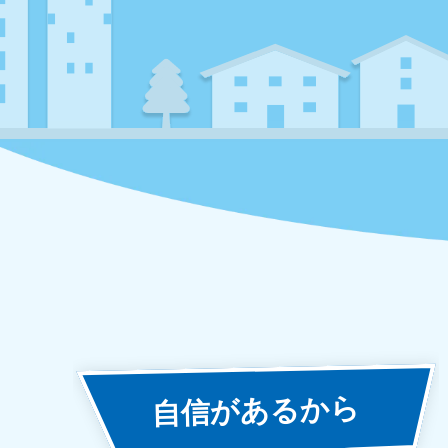
あるから
自信が