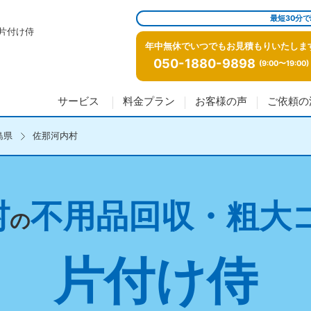
最短30分
片付け侍
年中無休でいつでもお見積もりいたしま
050-1880-9898
(9:00〜19:00)
サービス
料金プラン
お客様の声
ご依頼の
島県
佐那河内村
村
不用品回収・粗大
の
片付け侍