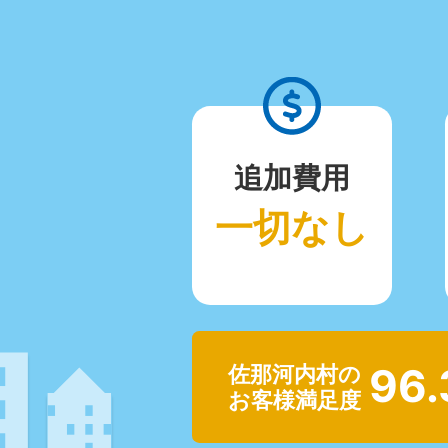
追加費用
一切なし
96
佐那河内村の
お客様満足度