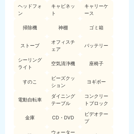
ヘッドフォ
キャビネッ
キャリーケ
福島県
ン
ト
ース
050-1881-5271
9:00〜19:00 年中無休
掃除機
神棚
ゴミ箱
関東
オフィスチ
ストーブ
バッテリー
東京都
神奈川県
ェア
050-1881-5265
050-1881-5264
9:00〜19:00 年中無休
9:00〜19:00 年中無休
シーリング
空気清浄機
座椅子
ライト
千葉県
埼玉県
ビーズクッ
050-1881-5268
050-1881-5266
すのこ
ヨギボー
ション
9:00〜19:00 年中無休
9:00〜19:00 年中無休
ダイニング
コンクリー
栃木県
茨城県
電動自転車
テーブル
トブロック
050-1881-5270
050-1881-5269
9:00〜19:00 年中無休
9:00〜19:00 年中無休
ビデオテー
金庫
CD・DVD
プ
群馬県
050-1881-5267
ウォーター