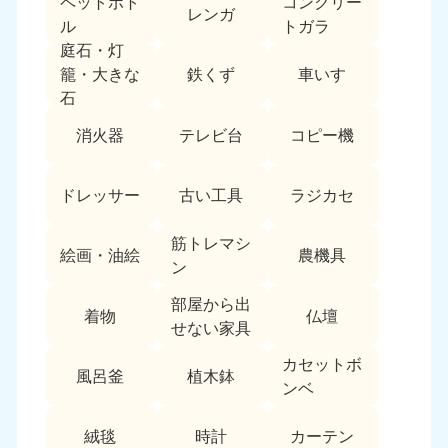
ペットボト
コンクリー
レンガ
中国
ル
トガラ
庭石・灯
岡山県
山口県
鉄くず
車いす
籠・大きな
050-1881-5146
050-1880-9900
石
9:00〜19:00 年中無休
9:00〜19:00 年中無休
消火器
テレビ台
コピー機
広島県
鳥取県
050-1881-5144
050-1881-5156
ドレッサー
古い工具
ラジカセ
9:00〜19:00 年中無休
9:00〜19:00 年中無休
筋トレマシ
島根県
絵画・油絵
農機具
050-1881-5145
ン
9:00〜19:00 年中無休
部屋から出
着物
仏壇
四国
せない家具
カセットボ
香川県
徳島県
風呂釜
植木鉢
050-1880-9899
050-1880-9898
ンベ
9:00〜19:00 年中無休
9:00〜19:00 年中無休
絨毯
時計
カーテン