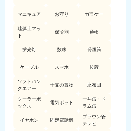
愛媛県
高知県
050-1880-9896
050-1880-9897
マニキュア
お守り
ガラケー
9:00〜19:00 年中無休
9:00〜19:00 年中無休
九州・沖縄
珪藻土マッ
保冷剤
通帳
ト
福岡県
佐賀県
050-1880-9895
050-1880-9894
蛍光灯
数珠
発煙筒
9:00〜19:00 年中無休
9:00〜19:00 年中無休
長崎県
鹿児島県
ケーブル
スマホ
位牌
050-1880-9891
050-1880-9889
9:00〜19:00 年中無休
9:00〜19:00 年中無休
ソフトバン
干支の置物
座布団
クエアー
大分県
宮崎県
050-1880-9893
050-1880-9890
クーラーボ
一斗缶・ド
電気ポット
9:00〜19:00 年中無休
9:00〜19:00 年中無休
ックス
ラム缶
熊本県
沖縄県
ブラウン管
イヤホン
固定電話機
050-1880-9892
050-1880-9887
テレビ
9:00〜19:00 年中無休
9:00〜19:00 年中無休