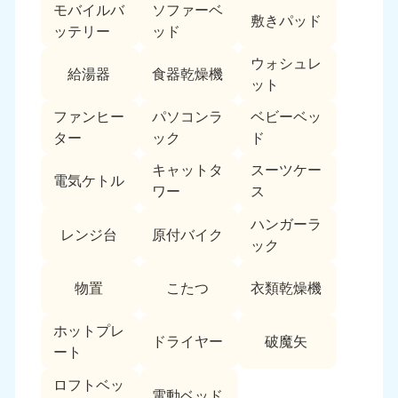
モバイルバ
ソファーベ
敷きパッド
ッテリー
ッド
ウォシュレ
給湯器
食器乾燥機
ット
ファンヒー
パソコンラ
ベビーベッ
ター
ック
ド
キャットタ
スーツケー
電気ケトル
ワー
ス
ハンガーラ
レンジ台
原付バイク
ック
物置
こたつ
衣類乾燥機
ホットプレ
ドライヤー
破魔矢
ート
ロフトベッ
電動ベッド