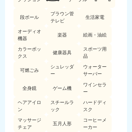
ブラウン管
段ボール
生活家電
テレビ
オーディオ
楽器
絵画・油絵
機器
カラーボッ
スポーツ用
北海道・東北
健康器具
クス
品
北海道
青森県
シュレッダ
ウォーター
050-1881-5277
050-1881-5276
可燃ごみ
ー
サーバー
9:00〜19:00 年中無休
9:00〜19:00 年中無休
ワインセラ
全身鏡
ゲーム機
岩手県
秋田県
ー
050-1881-5274
050-1881-5275
9:00〜19:00 年中無休
9:00〜19:00 年中無休
ヘアアイロ
スチールラ
ハードディ
ン
ック
スク
山形県
宮城県
マッサージ
コーヒーメ
050-1881-5273
050-1881-5272
五月人形
チェア
ーカー
9:00〜19:00 年中無休
9:00〜19:00 年中無休