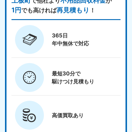
上板町
不用品回収料金
で他社より
が
1円
再見積もり
でも高ければ
！
365日
年中無休で対応
最短30分で
駆けつけ見積もり
高価買取
あり