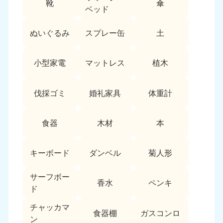
靴
傘
9:00〜19:00 年中無休
ベッド
中部
ぬいぐるみ
スプレー缶
土
愛知県
岐阜県
050-1881-5255
050-1881-5259
小型家電
マットレス
植木
9:00〜19:00 年中無休
9:00〜19:00 年中無休
静岡県
長野県
伐採ゴミ
婚礼家具
体重計
050-1881-5256
050-1881-5260
9:00〜19:00 年中無休
9:00〜19:00 年中無休
食器
木材
本
福井県
石川県
050-1881-5258
050-1881-5261
キーボード
ダンベル
菊人形
9:00〜19:00 年中無休
9:00〜19:00 年中無休
サーフボー
富山県
山梨県
香水
ペンキ
ド
050-1881-5262
050-1881-5257
9:00〜19:00 年中無休
9:00〜19:00 年中無休
チャッカマ
食器棚
ガスコンロ
ン