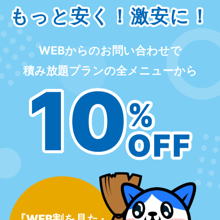
もっと安く！激安に！
WEBからのお問い合わせで
積み放題プランの全メニューから
10
%
OFF
『WEB割を見た』