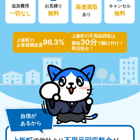
追加費用
お見積り
高価買取
キャンセル
一切なし
無料
無料
あり
上板町の不用品回収は
上板町の
96.3%
30分
最短
で駆け付け！
お客様満足度
即日処分！
自信が
あるから