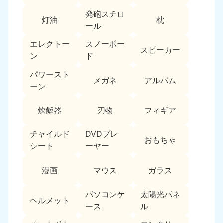
新潟県
050-1881-5263
発砲スチロ
灯油
枕
9:00〜19:00 年中無休
ール
近畿
エレクトー
スノーボー
スピーカー
ン
ド
大阪府
兵庫県
050-1881-5250
050-1881-5251
パワースト
メガネ
アルバム
9:00〜19:00 年中無休
9:00〜19:00 年中無休
ーン
奈良県
三重県
炊飯器
刃物
フィギア
050-1881-5249
050-1881-5254
9:00〜19:00 年中無休
9:00〜19:00 年中無休
チャイルド
DVDプレ
おもちゃ
シート
ーヤー
滋賀県
京都府
050-1881-5253
050-1881-5252
漫画
マウス
ガラス
9:00〜19:00 年中無休
9:00〜19:00 年中無休
パソコンケ
太陽光パネ
和歌山県
ヘルメット
050-1881-5248
ース
ル
9:00〜19:00 年中無休