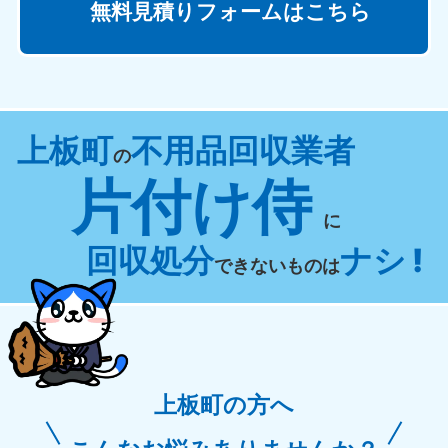
無料見積りフォームはこちら
上板町
不用品回収業者
の
片付け侍
に
回収処分
ナシ !
できないものは
上板町の方へ