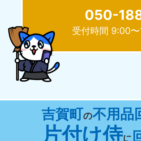
050-18
受付時間 9:00〜
北海道
050-1881-5277
050-1
受付時間
9:00〜19:00 年中無休
受付時間
9:0
山形県
吉賀町
不用品
050-1881-5273
050-1
の
受付時間
9:00〜19:00 年中無休
受付時間
9:0
片付け侍
に