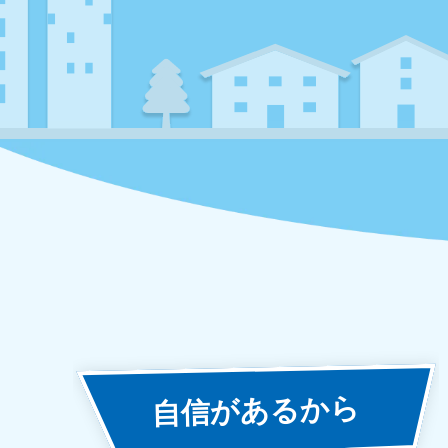
あるから
自信が