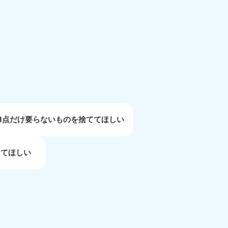
重県
81-5254
〜19:00 年中無休
1点だけ要らないものを捨ててほしい
してほしい
取県
81-5156
〜19:00 年中無休