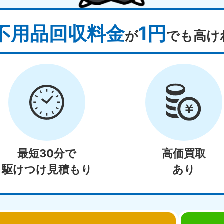
不用品回収料金
1円
が
でも高け
最短30分で
高価買取
駆けつけ見積もり
あり