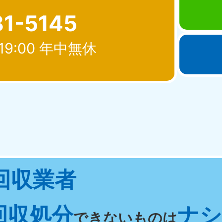
81-5145
19:00 年中無休
北海道・東北
青森県
岩手県
秋
881-5276
050-1881-5274
050-18
0〜19:00 年中無休
受付時間
9:00〜19:00 年中無休
受付時間
9:00
宮城県
福島県
回収業者
881-5272
050-1881-5271
0〜19:00 年中無休
受付時間
9:00〜19:00 年中無休
回収処分
ナシ 
関東
できないものは