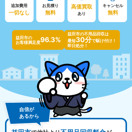
追加費用
お見積り
高価買取
キャンセル
一切なし
無料
無料
あり
益田市の不用品回収は
益田市の
96.3%
30分
最短
で駆け付け！
お客様満足度
即日処分！
自信が
あるから