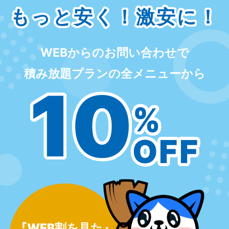
もっと安く！激安に！
WEBからのお問い合わせで
積み放題プランの全メニューから
10
%
OFF
『WEB割を見た』