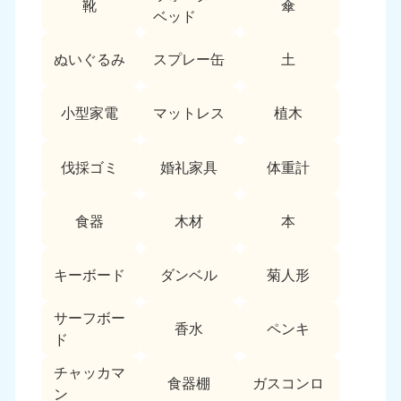
靴
傘
9:00〜19:00 年中無休
ベッド
中部
ぬいぐるみ
スプレー缶
土
愛知県
岐阜県
050-1881-5255
050-1881-5259
小型家電
マットレス
植木
9:00〜19:00 年中無休
9:00〜19:00 年中無休
静岡県
長野県
伐採ゴミ
婚礼家具
体重計
050-1881-5256
050-1881-5260
9:00〜19:00 年中無休
9:00〜19:00 年中無休
食器
木材
本
福井県
石川県
050-1881-5258
050-1881-5261
キーボード
ダンベル
菊人形
9:00〜19:00 年中無休
9:00〜19:00 年中無休
サーフボー
富山県
山梨県
香水
ペンキ
ド
050-1881-5262
050-1881-5257
9:00〜19:00 年中無休
9:00〜19:00 年中無休
チャッカマ
食器棚
ガスコンロ
ン