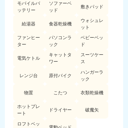
モバイルバ
ソファーベ
敷きパッド
ッテリー
ッド
ウォシュレ
給湯器
食器乾燥機
ット
ファンヒー
パソコンラ
ベビーベッ
ター
ック
ド
キャットタ
スーツケー
電気ケトル
ワー
ス
ハンガーラ
レンジ台
原付バイク
ック
物置
こたつ
衣類乾燥機
ホットプレ
ドライヤー
破魔矢
ート
ロフトベッ
電動ベッド