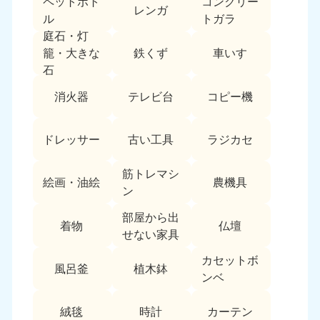
ペットボト
コンクリー
レンガ
中国
ル
トガラ
庭石・灯
岡山県
山口県
鉄くず
車いす
籠・大きな
050-1881-5146
050-1880-9900
石
9:00〜19:00 年中無休
9:00〜19:00 年中無休
消火器
テレビ台
コピー機
広島県
鳥取県
050-1881-5144
050-1881-5156
ドレッサー
古い工具
ラジカセ
9:00〜19:00 年中無休
9:00〜19:00 年中無休
筋トレマシ
島根県
絵画・油絵
農機具
050-1881-5145
ン
9:00〜19:00 年中無休
部屋から出
着物
仏壇
四国
せない家具
カセットボ
香川県
徳島県
風呂釜
植木鉢
050-1880-9899
050-1880-9898
ンベ
9:00〜19:00 年中無休
9:00〜19:00 年中無休
絨毯
時計
カーテン