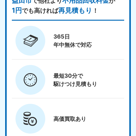
益田市
不用品回収料金
で他社より
が
1円
再見積もり
でも高ければ
！
365日
年中無休で対応
最短30分で
駆けつけ見積もり
高価買取
あり