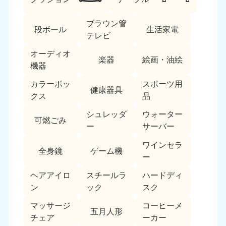
ブラウン管
段ボール
生活家電
テレビ
オーディオ
楽器
絵画・油絵
機器
カラーボッ
スポーツ用
北海道・東北
健康器具
クス
品
北海道
青森県
シュレッダ
ウォーター
050-1881-5277
050-1881-5276
可燃ごみ
ー
サーバー
9:00〜19:00 年中無休
9:00〜19:00 年中無休
ワインセラ
全身鏡
ゲーム機
岩手県
秋田県
ー
050-1881-5274
050-1881-5275
9:00〜19:00 年中無休
9:00〜19:00 年中無休
ヘアアイロ
スチールラ
ハードディ
ン
ック
スク
山形県
宮城県
マッサージ
コーヒーメ
050-1881-5273
050-1881-5272
五月人形
チェア
ーカー
9:00〜19:00 年中無休
9:00〜19:00 年中無休