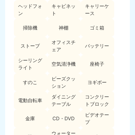
ヘッドフォ
キャビネッ
キャリーケ
福島県
ン
ト
ース
050-1881-5271
9:00〜19:00 年中無休
掃除機
神棚
ゴミ箱
関東
オフィスチ
ストーブ
バッテリー
東京都
神奈川県
ェア
050-1881-5265
050-1881-5264
9:00〜19:00 年中無休
9:00〜19:00 年中無休
シーリング
空気清浄機
座椅子
ライト
千葉県
埼玉県
ビーズクッ
050-1881-5268
050-1881-5266
すのこ
ヨギボー
ション
9:00〜19:00 年中無休
9:00〜19:00 年中無休
ダイニング
コンクリー
栃木県
茨城県
電動自転車
テーブル
トブロック
050-1881-5270
050-1881-5269
9:00〜19:00 年中無休
9:00〜19:00 年中無休
ビデオテー
金庫
CD・DVD
プ
群馬県
050-1881-5267
ウォーター