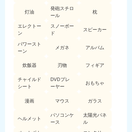
新潟県
050-1881-5263
発砲スチロ
灯油
枕
9:00〜19:00 年中無休
ール
近畿
エレクトー
スノーボー
スピーカー
ン
ド
大阪府
兵庫県
050-1881-5250
050-1881-5251
パワースト
メガネ
アルバム
9:00〜19:00 年中無休
9:00〜19:00 年中無休
ーン
奈良県
三重県
炊飯器
刃物
フィギア
050-1881-5249
050-1881-5254
9:00〜19:00 年中無休
9:00〜19:00 年中無休
チャイルド
DVDプレ
おもちゃ
シート
ーヤー
滋賀県
京都府
050-1881-5253
050-1881-5252
漫画
マウス
ガラス
9:00〜19:00 年中無休
9:00〜19:00 年中無休
パソコンケ
太陽光パネ
和歌山県
ヘルメット
050-1881-5248
ース
ル
9:00〜19:00 年中無休