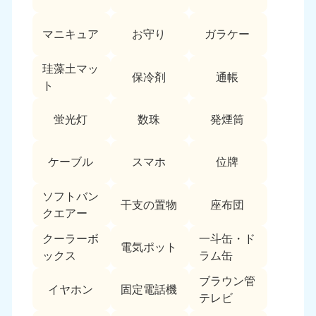
愛媛県
高知県
050-1880-9896
050-1880-9897
マニキュア
お守り
ガラケー
9:00〜19:00 年中無休
9:00〜19:00 年中無休
九州・沖縄
珪藻土マッ
保冷剤
通帳
ト
福岡県
佐賀県
050-1880-9895
050-1880-9894
蛍光灯
数珠
発煙筒
9:00〜19:00 年中無休
9:00〜19:00 年中無休
長崎県
鹿児島県
ケーブル
スマホ
位牌
050-1880-9891
050-1880-9889
9:00〜19:00 年中無休
9:00〜19:00 年中無休
ソフトバン
干支の置物
座布団
クエアー
大分県
宮崎県
050-1880-9893
050-1880-9890
クーラーボ
一斗缶・ド
電気ポット
9:00〜19:00 年中無休
9:00〜19:00 年中無休
ックス
ラム缶
熊本県
沖縄県
ブラウン管
イヤホン
固定電話機
050-1880-9892
050-1880-9887
テレビ
9:00〜19:00 年中無休
9:00〜19:00 年中無休