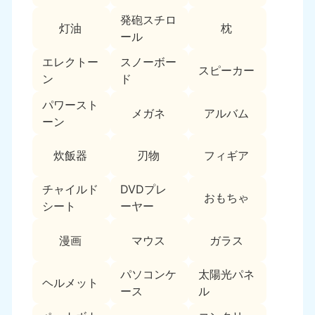
新潟県
050-1881-5263
発砲スチロ
灯油
枕
9:00〜19:00 年中無休
ール
近畿
エレクトー
スノーボー
スピーカー
ン
ド
大阪府
兵庫県
050-1881-5250
050-1881-5251
パワースト
メガネ
アルバム
9:00〜19:00 年中無休
9:00〜19:00 年中無休
ーン
奈良県
三重県
炊飯器
刃物
フィギア
050-1881-5249
050-1881-5254
9:00〜19:00 年中無休
9:00〜19:00 年中無休
チャイルド
DVDプレ
おもちゃ
シート
ーヤー
滋賀県
京都府
050-1881-5253
050-1881-5252
漫画
マウス
ガラス
9:00〜19:00 年中無休
9:00〜19:00 年中無休
パソコンケ
太陽光パネ
和歌山県
ヘルメット
050-1881-5248
ース
ル
9:00〜19:00 年中無休