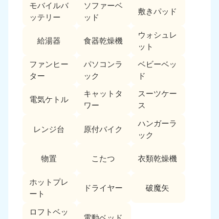
モバイルバ
ソファーベ
敷きパッド
ッテリー
ッド
ウォシュレ
給湯器
食器乾燥機
ット
ファンヒー
パソコンラ
ベビーベッ
ター
ック
ド
キャットタ
スーツケー
電気ケトル
ワー
ス
ハンガーラ
レンジ台
原付バイク
ック
物置
こたつ
衣類乾燥機
ホットプレ
ドライヤー
破魔矢
ート
ロフトベッ
電動ベッド