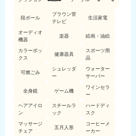
ブラウン管
段ボール
生活家電
テレビ
オーディオ
楽器
絵画・油絵
機器
カラーボッ
スポーツ用
北海道・東北
健康器具
クス
品
北海道
青森県
シュレッダ
ウォーター
050-1881-5277
050-1881-5276
可燃ごみ
ー
サーバー
9:00〜19:00 年中無休
9:00〜19:00 年中無休
ワインセラ
全身鏡
ゲーム機
岩手県
秋田県
ー
050-1881-5274
050-1881-5275
9:00〜19:00 年中無休
9:00〜19:00 年中無休
ヘアアイロ
スチールラ
ハードディ
ン
ック
スク
山形県
宮城県
マッサージ
コーヒーメ
050-1881-5273
050-1881-5272
五月人形
チェア
ーカー
9:00〜19:00 年中無休
9:00〜19:00 年中無休