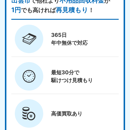
出雲市
不用品回収料金
で他社より
が
1円
再見積もり
でも高ければ
！
365日
年中無休で対応
最短30分で
駆けつけ見積もり
高価買取
あり