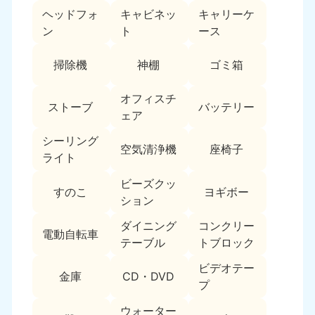
ヘッドフォ
キャビネッ
キャリーケ
福島県
ン
ト
ース
050-1881-5271
9:00〜19:00 年中無休
掃除機
神棚
ゴミ箱
関東
オフィスチ
ストーブ
バッテリー
東京都
神奈川県
ェア
050-1881-5265
050-1881-5264
9:00〜19:00 年中無休
9:00〜19:00 年中無休
シーリング
空気清浄機
座椅子
ライト
千葉県
埼玉県
ビーズクッ
050-1881-5268
050-1881-5266
すのこ
ヨギボー
ション
9:00〜19:00 年中無休
9:00〜19:00 年中無休
ダイニング
コンクリー
栃木県
茨城県
電動自転車
テーブル
トブロック
050-1881-5270
050-1881-5269
9:00〜19:00 年中無休
9:00〜19:00 年中無休
ビデオテー
金庫
CD・DVD
プ
群馬県
050-1881-5267
ウォーター