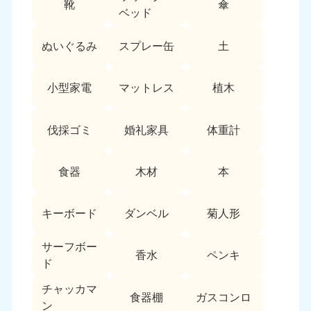
靴
傘
9:00〜19:00 年中無休
ベッド
中部
ぬいぐるみ
スプレー缶
土
愛知県
岐阜県
050-1881-5255
050-1881-5259
小型家電
マットレス
植木
9:00〜19:00 年中無休
9:00〜19:00 年中無休
静岡県
長野県
伐採ゴミ
婚礼家具
体重計
050-1881-5256
050-1881-5260
9:00〜19:00 年中無休
9:00〜19:00 年中無休
食器
木材
本
福井県
石川県
050-1881-5258
050-1881-5261
キーボード
ダンベル
菊人形
9:00〜19:00 年中無休
9:00〜19:00 年中無休
サーフボー
富山県
山梨県
香水
ペンキ
ド
050-1881-5262
050-1881-5257
9:00〜19:00 年中無休
9:00〜19:00 年中無休
チャッカマ
食器棚
ガスコンロ
ン