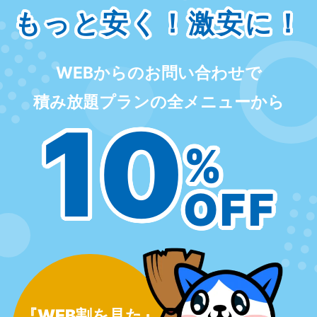
もっと安く！激安に！
WEBからのお問い合わせで
積み放題プランの全メニューから
10
%
OFF
『WEB割を見た』