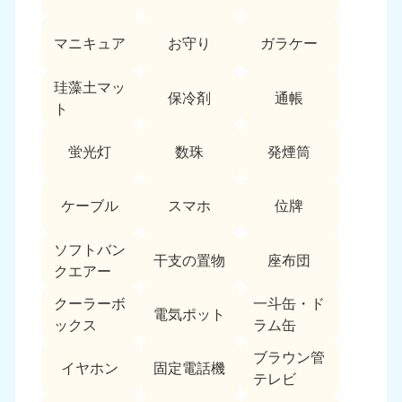
愛媛県
高知県
050-1880-9896
050-1880-9897
マニキュア
お守り
ガラケー
9:00〜19:00 年中無休
9:00〜19:00 年中無休
九州・沖縄
珪藻土マッ
保冷剤
通帳
ト
福岡県
佐賀県
050-1880-9895
050-1880-9894
蛍光灯
数珠
発煙筒
9:00〜19:00 年中無休
9:00〜19:00 年中無休
長崎県
鹿児島県
ケーブル
スマホ
位牌
050-1880-9891
050-1880-9889
9:00〜19:00 年中無休
9:00〜19:00 年中無休
ソフトバン
干支の置物
座布団
クエアー
大分県
宮崎県
050-1880-9893
050-1880-9890
クーラーボ
一斗缶・ド
電気ポット
9:00〜19:00 年中無休
9:00〜19:00 年中無休
ックス
ラム缶
熊本県
沖縄県
ブラウン管
イヤホン
固定電話機
050-1880-9892
050-1880-9887
テレビ
9:00〜19:00 年中無休
9:00〜19:00 年中無休