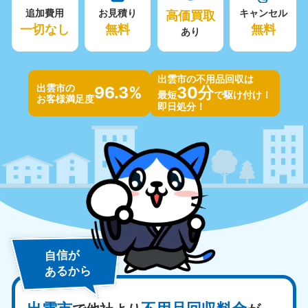
追加費用
お見積り
高価買取
キャンセル
一切なし
無料
無料
あり
出雲市の不用品回収は
出雲市の
96.3%
30分
最短
で駆け付け！
お客様満足度
即日処分！
自信が
あるから