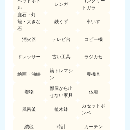
ペットボト
コンクリー
レンガ
中国
ル
トガラ
庭石・灯
岡山県
山口県
鉄くず
車いす
籠・大きな
050-1881-5146
050-1880-9900
石
9:00〜19:00 年中無休
9:00〜19:00 年中無休
消火器
テレビ台
コピー機
広島県
鳥取県
050-1881-5144
050-1881-5156
ドレッサー
古い工具
ラジカセ
9:00〜19:00 年中無休
9:00〜19:00 年中無休
筋トレマシ
島根県
絵画・油絵
農機具
050-1881-5145
ン
9:00〜19:00 年中無休
部屋から出
着物
仏壇
四国
せない家具
カセットボ
香川県
徳島県
風呂釜
植木鉢
050-1880-9899
050-1880-9898
ンベ
9:00〜19:00 年中無休
9:00〜19:00 年中無休
絨毯
時計
カーテン