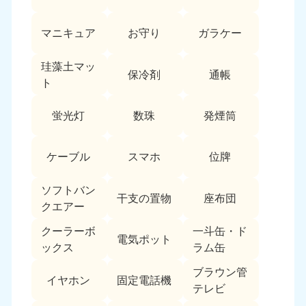
愛媛県
高知県
050-1880-9896
050-1880-9897
マニキュア
お守り
ガラケー
9:00〜19:00 年中無休
9:00〜19:00 年中無休
九州・沖縄
珪藻土マッ
保冷剤
通帳
ト
福岡県
佐賀県
050-1880-9895
050-1880-9894
蛍光灯
数珠
発煙筒
9:00〜19:00 年中無休
9:00〜19:00 年中無休
長崎県
鹿児島県
ケーブル
スマホ
位牌
050-1880-9891
050-1880-9889
9:00〜19:00 年中無休
9:00〜19:00 年中無休
ソフトバン
干支の置物
座布団
クエアー
大分県
宮崎県
050-1880-9893
050-1880-9890
クーラーボ
一斗缶・ド
電気ポット
9:00〜19:00 年中無休
9:00〜19:00 年中無休
ックス
ラム缶
熊本県
沖縄県
ブラウン管
イヤホン
固定電話機
050-1880-9892
050-1880-9887
テレビ
9:00〜19:00 年中無休
9:00〜19:00 年中無休