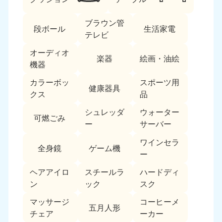
ブラウン管
段ボール
生活家電
テレビ
オーディオ
楽器
絵画・油絵
機器
カラーボッ
スポーツ用
北海道・東北
健康器具
クス
品
北海道
青森県
シュレッダ
ウォーター
050-1881-5277
050-1881-5276
可燃ごみ
ー
サーバー
9:00〜19:00 年中無休
9:00〜19:00 年中無休
ワインセラ
全身鏡
ゲーム機
岩手県
秋田県
ー
050-1881-5274
050-1881-5275
9:00〜19:00 年中無休
9:00〜19:00 年中無休
ヘアアイロ
スチールラ
ハードディ
ン
ック
スク
山形県
宮城県
マッサージ
コーヒーメ
050-1881-5273
050-1881-5272
五月人形
チェア
ーカー
9:00〜19:00 年中無休
9:00〜19:00 年中無休