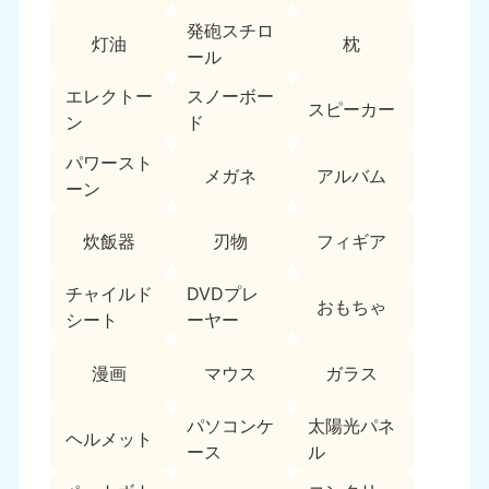
新潟県
050-1881-5263
発砲スチロ
灯油
枕
9:00〜19:00 年中無休
ール
近畿
エレクトー
スノーボー
スピーカー
ン
ド
大阪府
兵庫県
050-1881-5250
050-1881-5251
パワースト
メガネ
アルバム
9:00〜19:00 年中無休
9:00〜19:00 年中無休
ーン
奈良県
三重県
炊飯器
刃物
フィギア
050-1881-5249
050-1881-5254
9:00〜19:00 年中無休
9:00〜19:00 年中無休
チャイルド
DVDプレ
おもちゃ
シート
ーヤー
滋賀県
京都府
050-1881-5253
050-1881-5252
漫画
マウス
ガラス
9:00〜19:00 年中無休
9:00〜19:00 年中無休
パソコンケ
太陽光パネ
和歌山県
ヘルメット
050-1881-5248
ース
ル
9:00〜19:00 年中無休