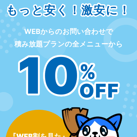
もっと安く！激安に！
WEBからのお問い合わせで
積み放題プランの全メニューから
10
%
OFF
『WEB割を見た』