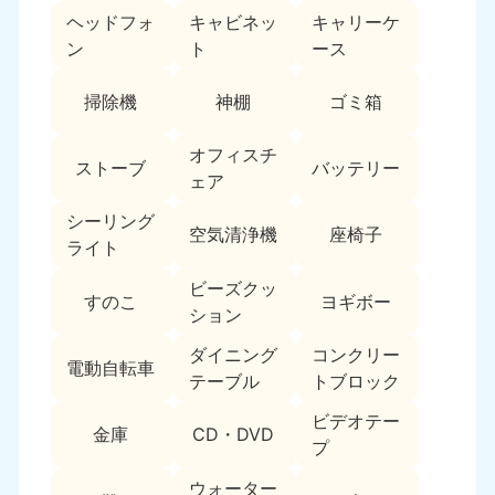
ヘッドフォ
キャビネッ
キャリーケ
福島県
ン
ト
ース
050-1881-5271
9:00〜19:00 年中無休
掃除機
神棚
ゴミ箱
関東
オフィスチ
ストーブ
バッテリー
東京都
神奈川県
ェア
050-1881-5265
050-1881-5264
9:00〜19:00 年中無休
9:00〜19:00 年中無休
シーリング
空気清浄機
座椅子
ライト
千葉県
埼玉県
ビーズクッ
050-1881-5268
050-1881-5266
すのこ
ヨギボー
ション
9:00〜19:00 年中無休
9:00〜19:00 年中無休
ダイニング
コンクリー
栃木県
茨城県
電動自転車
テーブル
トブロック
050-1881-5270
050-1881-5269
9:00〜19:00 年中無休
9:00〜19:00 年中無休
ビデオテー
金庫
CD・DVD
プ
群馬県
050-1881-5267
ウォーター