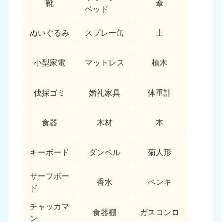
靴
傘
9:00〜19:00 年中無休
ベッド
中部
ぬいぐるみ
スプレー缶
土
愛知県
岐阜県
050-1881-5255
050-1881-5259
小型家電
マットレス
植木
9:00〜19:00 年中無休
9:00〜19:00 年中無休
静岡県
長野県
伐採ゴミ
婚礼家具
体重計
050-1881-5256
050-1881-5260
9:00〜19:00 年中無休
9:00〜19:00 年中無休
食器
木材
本
福井県
石川県
050-1881-5258
050-1881-5261
キーボード
ダンベル
菊人形
9:00〜19:00 年中無休
9:00〜19:00 年中無休
サーフボー
富山県
山梨県
香水
ペンキ
ド
050-1881-5262
050-1881-5257
9:00〜19:00 年中無休
9:00〜19:00 年中無休
チャッカマ
食器棚
ガスコンロ
ン