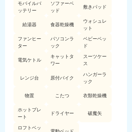
モバイルバ
ソファーベ
敷きパッド
ッテリー
ッド
ウォシュレ
給湯器
食器乾燥機
ット
ファンヒー
パソコンラ
ベビーベッ
ター
ック
ド
キャットタ
スーツケー
電気ケトル
ワー
ス
ハンガーラ
レンジ台
原付バイク
ック
物置
こたつ
衣類乾燥機
ホットプレ
ドライヤー
破魔矢
ート
ロフトベッ
電動ベッド