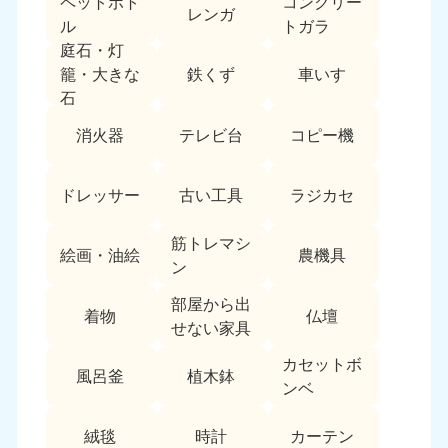
ペットボト
コンクリー
レンガ
中国
ル
トガラ
庭石・灯
岡山県
山口県
鉄くず
車いす
籠・大きな
050-1881-5146
050-1880-9900
石
9:00〜19:00 年中無休
9:00〜19:00 年中無休
消火器
テレビ台
コピー機
広島県
鳥取県
050-1881-5144
050-1881-5156
ドレッサー
古い工具
ラジカセ
9:00〜19:00 年中無休
9:00〜19:00 年中無休
筋トレマシ
島根県
絵画・油絵
農機具
050-1881-5145
ン
9:00〜19:00 年中無休
部屋から出
着物
仏壇
四国
せない家具
カセットボ
香川県
徳島県
風呂釜
植木鉢
050-1880-9899
050-1880-9898
ンベ
9:00〜19:00 年中無休
9:00〜19:00 年中無休
絨毯
時計
カーテン