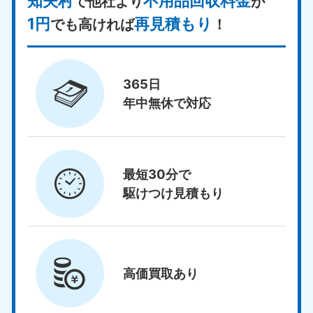
知夫村
不用品回収料金
で他社より
が
1円
再見積もり
でも高ければ
！
365日
年中無休で対応
最短30分で
駆けつけ見積もり
高価買取
あり