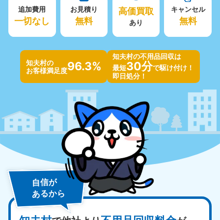
追加費用
お見積り
高価買取
キャンセル
一切なし
無料
無料
あり
知夫村の不用品回収は
知夫村の
96.3%
30分
最短
で駆け付け！
お客様満足度
即日処分！
自信が
あるから