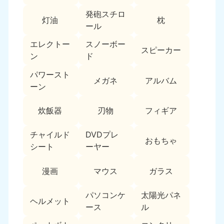
新潟県
050-1881-5263
発砲スチロ
灯油
枕
9:00〜19:00 年中無休
ール
近畿
エレクトー
スノーボー
スピーカー
ン
ド
大阪府
兵庫県
050-1881-5250
050-1881-5251
パワースト
メガネ
アルバム
9:00〜19:00 年中無休
9:00〜19:00 年中無休
ーン
奈良県
三重県
炊飯器
刃物
フィギア
050-1881-5249
050-1881-5254
9:00〜19:00 年中無休
9:00〜19:00 年中無休
チャイルド
DVDプレ
おもちゃ
シート
ーヤー
滋賀県
京都府
050-1881-5253
050-1881-5252
漫画
マウス
ガラス
9:00〜19:00 年中無休
9:00〜19:00 年中無休
パソコンケ
太陽光パネ
和歌山県
ヘルメット
050-1881-5248
ース
ル
9:00〜19:00 年中無休