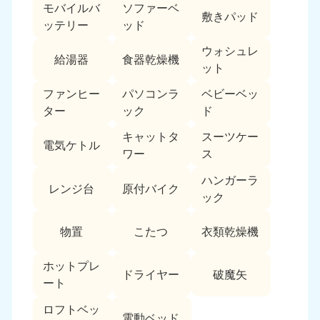
モバイルバ
ソファーベ
敷きパッド
ッテリー
ッド
ウォシュレ
給湯器
食器乾燥機
ット
ファンヒー
パソコンラ
ベビーベッ
ター
ック
ド
キャットタ
スーツケー
電気ケトル
ワー
ス
ハンガーラ
レンジ台
原付バイク
ック
物置
こたつ
衣類乾燥機
ホットプレ
ドライヤー
破魔矢
ート
ロフトベッ
電動ベッド