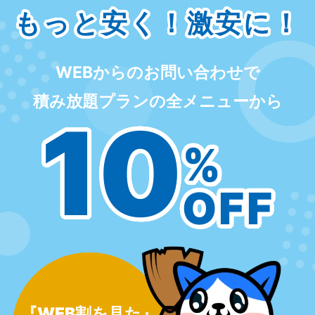
もっと安く！激安に！
WEBからのお問い合わせで
積み放題プランの全メニューから
10
%
OFF
『WEB割を見た』