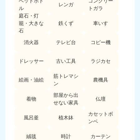
ペットボト
コンクリー
レンガ
中国
ル
トガラ
庭石・灯
岡山県
山口県
鉄くず
車いす
籠・大きな
050-1881-5146
050-1880-9900
石
9:00〜19:00 年中無休
9:00〜19:00 年中無休
消火器
テレビ台
コピー機
広島県
鳥取県
050-1881-5144
050-1881-5156
ドレッサー
古い工具
ラジカセ
9:00〜19:00 年中無休
9:00〜19:00 年中無休
筋トレマシ
島根県
絵画・油絵
農機具
050-1881-5145
ン
9:00〜19:00 年中無休
部屋から出
着物
仏壇
四国
せない家具
カセットボ
香川県
徳島県
風呂釜
植木鉢
050-1880-9899
050-1880-9898
ンベ
9:00〜19:00 年中無休
9:00〜19:00 年中無休
絨毯
時計
カーテン