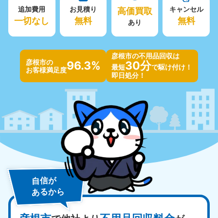
追加費用
お見積り
高価買取
キャンセル
一切なし
無料
無料
あり
彦根市の不用品回収は
彦根市の
96.3%
30分
最短
で駆け付け！
お客様満足度
即日処分！
自信が
あるから