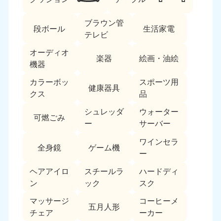
ブラウン管
段ボール
生活家電
テレビ
オーディオ
楽器
絵画・油絵
機器
カラーボッ
スポーツ用
北海道・東北
健康器具
クス
品
北海道
青森県
シュレッダ
ウォーター
050-1881-5277
050-1881-5276
可燃ごみ
ー
サーバー
9:00〜19:00 年中無休
9:00〜19:00 年中無休
ワインセラ
全身鏡
ゲーム機
岩手県
秋田県
ー
050-1881-5274
050-1881-5275
9:00〜19:00 年中無休
9:00〜19:00 年中無休
ヘアアイロ
スチールラ
ハードディ
ン
ック
スク
山形県
宮城県
マッサージ
コーヒーメ
050-1881-5273
050-1881-5272
五月人形
チェア
ーカー
9:00〜19:00 年中無休
9:00〜19:00 年中無休