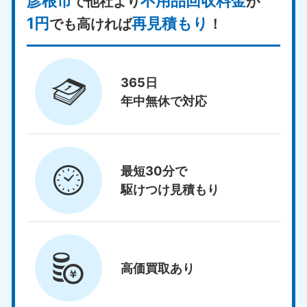
彦根市
不用品回収料金
で他社より
が
1円
再見積もり
でも高ければ
！
365日
年中無休で対応
最短30分で
駆けつけ見積もり
高価買取
あり