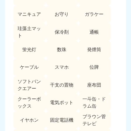
愛媛県
高知県
050-1880-9896
050-1880-9897
マニキュア
お守り
ガラケー
9:00〜19:00 年中無休
9:00〜19:00 年中無休
九州・沖縄
珪藻土マッ
保冷剤
通帳
ト
福岡県
佐賀県
050-1880-9895
050-1880-9894
蛍光灯
数珠
発煙筒
9:00〜19:00 年中無休
9:00〜19:00 年中無休
長崎県
鹿児島県
ケーブル
スマホ
位牌
050-1880-9891
050-1880-9889
9:00〜19:00 年中無休
9:00〜19:00 年中無休
ソフトバン
干支の置物
座布団
クエアー
大分県
宮崎県
050-1880-9893
050-1880-9890
クーラーボ
一斗缶・ド
電気ポット
9:00〜19:00 年中無休
9:00〜19:00 年中無休
ックス
ラム缶
熊本県
沖縄県
ブラウン管
イヤホン
固定電話機
050-1880-9892
050-1880-9887
テレビ
9:00〜19:00 年中無休
9:00〜19:00 年中無休