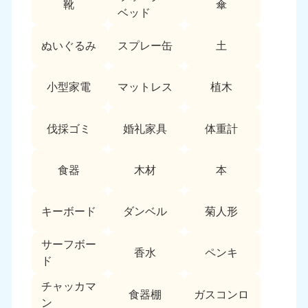
靴
傘
9:00〜19:00 年中無休
ベッド
中部
ぬいぐるみ
スプレー缶
土
愛知県
岐阜県
050-1881-5255
050-1881-5259
小型家電
マットレス
植木
9:00〜19:00 年中無休
9:00〜19:00 年中無休
静岡県
長野県
伐採ゴミ
婚礼家具
体重計
050-1881-5256
050-1881-5260
9:00〜19:00 年中無休
9:00〜19:00 年中無休
食器
木材
本
福井県
石川県
050-1881-5258
050-1881-5261
キーボード
ダンベル
菊人形
9:00〜19:00 年中無休
9:00〜19:00 年中無休
サーフボー
富山県
山梨県
香水
ペンキ
ド
050-1881-5262
050-1881-5257
9:00〜19:00 年中無休
9:00〜19:00 年中無休
チャッカマ
食器棚
ガスコンロ
ン