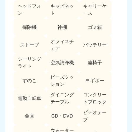
ヘッドフォ
キャビネッ
キャリーケ
福島県
ン
ト
ース
050-1881-5271
9:00〜19:00 年中無休
掃除機
神棚
ゴミ箱
関東
オフィスチ
ストーブ
バッテリー
東京都
神奈川県
ェア
050-1881-5265
050-1881-5264
9:00〜19:00 年中無休
9:00〜19:00 年中無休
シーリング
空気清浄機
座椅子
ライト
千葉県
埼玉県
ビーズクッ
050-1881-5268
050-1881-5266
すのこ
ヨギボー
ション
9:00〜19:00 年中無休
9:00〜19:00 年中無休
ダイニング
コンクリー
栃木県
茨城県
電動自転車
テーブル
トブロック
050-1881-5270
050-1881-5269
9:00〜19:00 年中無休
9:00〜19:00 年中無休
ビデオテー
金庫
CD・DVD
プ
群馬県
050-1881-5267
ウォーター