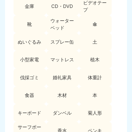
ビデオテー
9:00〜19:00 年中無休
金庫
CD・DVD
プ
中部
ウォーター
靴
傘
ベッド
愛知県
岐阜県
050-1881-5255
050-1881-5259
9:00〜19:00 年中無休
9:00〜19:00 年中無休
ぬいぐるみ
スプレー缶
土
静岡県
長野県
小型家電
マットレス
植木
050-1881-5256
050-1881-5260
9:00〜19:00 年中無休
9:00〜19:00 年中無休
伐採ゴミ
婚礼家具
体重計
福井県
石川県
050-1881-5258
050-1881-5261
9:00〜19:00 年中無休
9:00〜19:00 年中無休
食器
木材
本
富山県
山梨県
050-1881-5262
050-1881-5257
キーボード
ダンベル
菊人形
9:00〜19:00 年中無休
9:00〜19:00 年中無休
サーフボー
香水
ペンキ