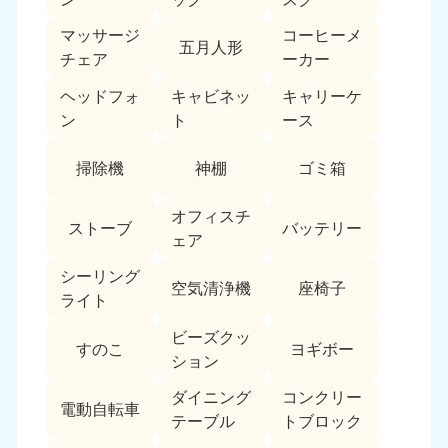
福島県
マッサージ
コーヒーメ
五月人形
050-1881-5271
チェア
ーカー
9:00〜19:00 年中無休
ヘッドフォ
キャビネッ
キャリーケ
関東
ン
ト
ース
東京都
神奈川県
掃除機
神棚
ゴミ箱
050-1881-5265
050-1881-5264
9:00〜19:00 年中無休
9:00〜19:00 年中無休
オフィスチ
ストーブ
バッテリー
ェア
千葉県
埼玉県
050-1881-5268
050-1881-5266
シーリング
9:00〜19:00 年中無休
9:00〜19:00 年中無休
空気清浄機
座椅子
ライト
栃木県
茨城県
ビーズクッ
すのこ
ヨギボー
050-1881-5270
050-1881-5269
ション
9:00〜19:00 年中無休
9:00〜19:00 年中無休
ダイニング
コンクリー
電動自転車
群馬県
テーブル
トブロック
050-1881-5267