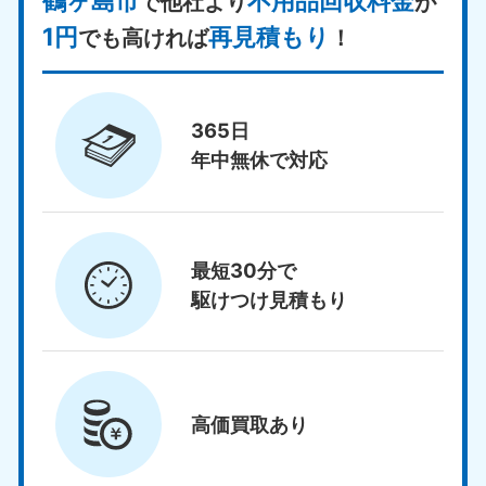
鶴ヶ島市
不用品回収料金
で他社より
が
1円
再見積もり
でも高ければ
！
365日
年中無休で対応
最短30分で
駆けつけ見積もり
高価買取
あり