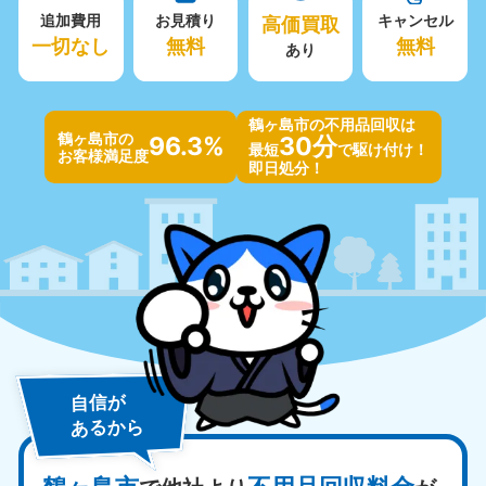
追加費用
お見積り
高価買取
キャンセル
一切なし
無料
無料
あり
鶴ヶ島市の不用品回収は
鶴ヶ島市の
96.3%
30分
最短
で駆け付け！
お客様満足度
即日処分！
自信が
あるから