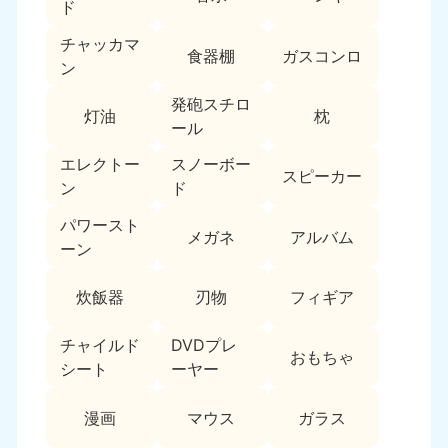
新潟県
ド
050-1881-5263
チャッカマ
9:00〜19:00 年中無休
食器棚
ガスコンロ
ン
近畿
発砲スチロ
灯油
枕
大阪府
兵庫県
ール
050-1881-5250
050-1881-5251
エレクトー
スノーボー
9:00〜19:00 年中無休
9:00〜19:00 年中無休
スピーカー
ン
ド
奈良県
三重県
パワースト
050-1881-5249
050-1881-5254
メガネ
アルバム
ーン
9:00〜19:00 年中無休
9:00〜19:00 年中無休
炊飯器
刃物
フィギア
滋賀県
京都府
050-1881-5253
050-1881-5252
チャイルド
DVDプレ
9:00〜19:00 年中無休
9:00〜19:00 年中無休
おもちゃ
シート
ーヤー
和歌山県
050-1881-5248
漫画
マウス
ガラス
9:00〜19:00 年中無休