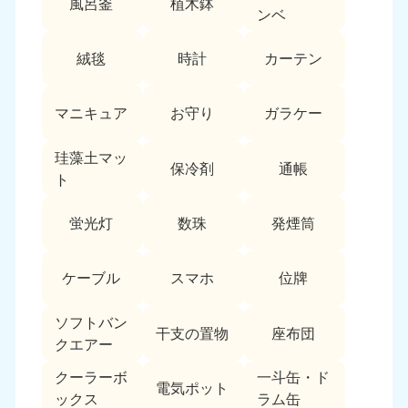
風呂釜
植木鉢
愛媛県
高知県
ンベ
050-1880-9896
050-1880-9897
9:00〜19:00 年中無休
9:00〜19:00 年中無休
絨毯
時計
カーテン
九州・沖縄
マニキュア
お守り
ガラケー
福岡県
佐賀県
050-1880-9895
050-1880-9894
珪藻土マッ
9:00〜19:00 年中無休
9:00〜19:00 年中無休
保冷剤
通帳
ト
長崎県
鹿児島県
050-1880-9891
050-1880-9889
蛍光灯
数珠
発煙筒
9:00〜19:00 年中無休
9:00〜19:00 年中無休
ケーブル
スマホ
位牌
大分県
宮崎県
050-1880-9893
050-1880-9890
9:00〜19:00 年中無休
9:00〜19:00 年中無休
ソフトバン
干支の置物
座布団
クエアー
熊本県
沖縄県
クーラーボ
一斗缶・ド
050-1880-9892
050-1880-9887
電気ポット
ックス
ラム缶
9:00〜19:00 年中無休
9:00〜19:00 年中無休