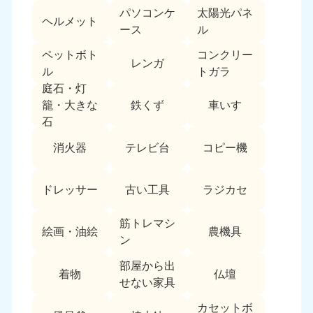
パソコンケ
太陽光パネ
中国
ヘルメット
ース
ル
岡山県
山口県
ペットボト
コンクリー
050-1881-5146
050-1880-9900
レンガ
ル
トガラ
9:00〜19:00 年中無休
9:00〜19:00 年中無休
庭石・灯
鉄くず
車いす
籠・大きな
広島県
鳥取県
石
050-1881-5144
050-1881-5156
9:00〜19:00 年中無休
9:00〜19:00 年中無休
消火器
テレビ台
コピー機
島根県
050-1881-5145
ドレッサー
古い工具
ラジカセ
9:00〜19:00 年中無休
筋トレマシ
四国
絵画・油絵
農機具
ン
香川県
徳島県
部屋から出
050-1880-9899
050-1880-9898
着物
仏壇
せない家具
9:00〜19:00 年中無休
9:00〜19:00 年中無休
カセットボ