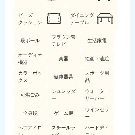
ビーズ
ダイニング
クッション
テーブル
ブラウン管
段ボール
生活家電
テレビ
北海道・東北
オーディオ
楽器
絵画・油絵
機器
北海道
青森県
050-1881-5277
050-1881-5276
カラーボッ
スポーツ用
健康器具
9:00〜19:00 年中無休
9:00〜19:00 年中無休
クス
品
シュレッダ
ウォーター
岩手県
秋田県
可燃ごみ
050-1881-5274
050-1881-5275
ー
サーバー
9:00〜19:00 年中無休
9:00〜19:00 年中無休
ワインセラ
全身鏡
ゲーム機
ー
山形県
宮城県
050-1881-5273
050-1881-5272
ヘアアイロ
スチールラ
ハードディ
9:00〜19:00 年中無休
9:00〜19:00 年中無休
ン
ック
スク