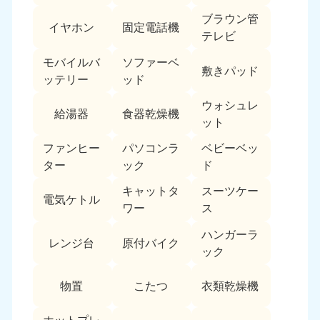
ブラウン管
イヤホン
固定電話機
テレビ
モバイルバ
ソファーベ
敷きパッド
ッテリー
ッド
ウォシュレ
給湯器
食器乾燥機
ット
ファンヒー
パソコンラ
ベビーベッ
ター
ック
ド
キャットタ
スーツケー
電気ケトル
ワー
ス
ハンガーラ
レンジ台
原付バイク
ック
物置
こたつ
衣類乾燥機