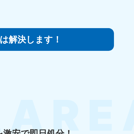
知県
は
解決します！
80-9897
〜19:00 年中無休
島県
80-
〜19:00 年中無休
縄県
80-9887
〜19:00 年中無休
を激安で即日処分！