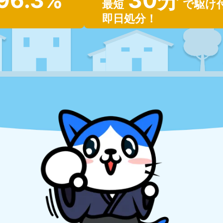
96.3%
30分
最短
で駆け
即日処分！