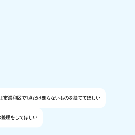
重県
81-5254
〜19:00 年中無休
取県
ま市浦和区で1点だけ要らないものを捨ててほしい
81-5156
〜19:00 年中無休
の整理をしてほしい