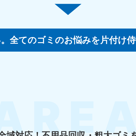
四国
徳島県
愛媛県
高
い。
全てのゴミのお悩みを片付け侍
80-
050-1880-
050-18
9896
受付時間
9:00
0〜19:00 年中無休
受付時間
9:00〜19:00 年中無休
九州・沖縄
佐賀県
長崎県
鹿児
80-
050-1880-9891
050-18
9889
受付時間
9:00〜19:00 年中無休
0〜19:00 年中無休
受付時間
9:00
宮崎県
熊本県
沖
80-
050-1880-
050-18
9892
受付時間
9:00
全域対応！
不用品回収・粗大ゴミ
0〜19:00 年中無休
受付時間
9:00〜19:00 年中無休