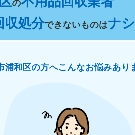
区
不用品回収業者
の
奈川県
千葉県
埼
881-5264
050-1881-5268
050-18
回収処分
ナシ 
0〜19:00 年中無休
受付時間
9:00〜19:00 年中無休
受付時間
9:00
できないものは
茨城県
群馬県
881-5269
050-1881-5267
0〜19:00 年中無休
受付時間
9:00〜19:00 年中無休
中部
市浦和区の方へ
こんなお悩みあり
岐阜県
静岡県
長
881-5259
050-1881-5256
050-18
0〜19:00 年中無休
受付時間
9:00〜19:00 年中無休
受付時間
9:00
石川県
富山県
山
881-5261
050-1881-5262
050-18
0〜19:00 年中無休
受付時間
9:00〜19:00 年中無休
受付時間
9:00