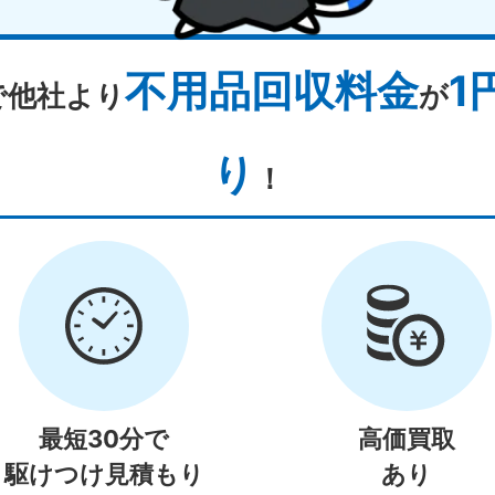
不用品回収料金
1
で他社より
が
り
！
最短30分で
高価買取
駆けつけ見積もり
あり