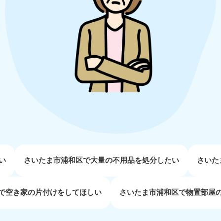
近畿
兵庫県
奈良県
三
881-5251
050-1881-5249
050-18
0〜19:00 年中無休
受付時間
9:00〜19:00 年中無休
受付時間
9:00
京都府
和歌山県
881-5252
050-1881-5248
0〜19:00 年中無休
受付時間
9:00〜19:00 年中無休
中国
山口県
広島県
鳥
い
さいたま市浦和区で大量の不用品を処分したい
さいた
80-
050-1881-5144
050-18
受付時間
9:00〜19:00 年中無休
受付時間
9:00
0〜19:00 年中無休
で空き家の片付けをしてほしい
さいたま市浦和区で物置部屋