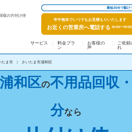
最短30分で駆け
回収の片付け侍
年中無休でいつでもお見積もりいたします
お近くの営業所へ電話する
(9:00〜19:00
サービス
料金プラ
お客様の
ご依頼
ン
声
れ
いたま市
さいたま市浦和区
浦和区
不用品回収
の
分
なら