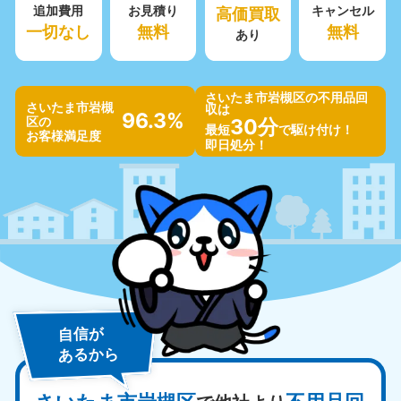
追加費用
お見積り
高価買取
キャンセル
一切なし
無料
無料
あり
さいたま市岩槻区の不用品回
さいたま市岩槻
収は
96.3%
区の
30分
最短
で駆け付け！
お客様満足度
即日処分！
自信が
あるから