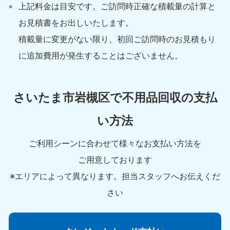
上記料金は目安です。ご訪問時正確な積載量の計算と
050-1880-9891
050-18
9:00〜19:00 年中無休
9:00〜19
お見積書をお出しいたします。
積載量に変更がない限り、初回ご訪問時のお見積もり
大分県
宮
050-1880-9893
050-18
に追加費用が発生することはございません。
9:00〜19:00 年中無休
9:00〜19
熊本県
沖
さいたま市岩槻区で不用品回収の支払
050-1880-9892
050-18
9:00〜19:00 年中無休
9:00〜19
い方法
ご利用シーンに合わせて様々なお支払い方法を
ご用意しております
※エリアによって異なります。担当スタッフへお伝えくだ
さい