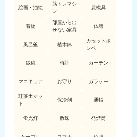
筋トレマシ
絵画・油絵
農機具
ン
部屋から出
着物
仏壇
せない家具
カセットボ
風呂釜
植木鉢
ンベ
絨毯
時計
カーテン
マニキュア
お守り
ガラケー
珪藻土マッ
保冷剤
通帳
ト
蛍光灯
数珠
発煙筒
ケーブル
スマホ
位牌