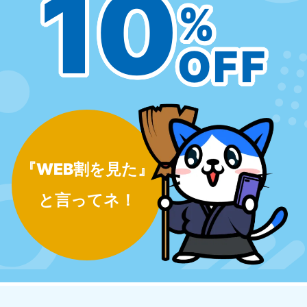
10
%
050-1881-5277
050-18
9:00〜19:00 年中無休
9:00〜19
OFF
岩手県
秋
050-1881-5274
050-18
9:00〜19:00 年中無休
9:00〜19
山形県
宮
050-1881-5273
050-18
9:00〜19:00 年中無休
9:00〜19
『WEB割を見た』
福島県
050-1881-5271
と言ってネ！
9:00〜19:00 年中無休
関東
東京都
神
050-1881-5265
050-18
9:00〜19:00 年中無休
9:00〜19