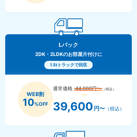
050-1881-5249
050-18
9:00〜19:00 年中無休
9:00〜19
滋賀県
京
050-1881-5253
050-18
9:00〜19:00 年中無休
9:00〜19
Lパック
和歌山県
2DK・2LDKのお部屋片付けに
050-1881-5248
9:00〜19:00 年中無休
1.5tトラックで回収
中国
通常価格
44,000円〜
岡山県
山
（税込）
WEB割
050-1881-5146
050-18
10
9:00〜19:00 年中無休
9:00〜19
39,600
%OFF
円〜
（税込）
広島県
鳥
050-1881-5144
050-18
9:00〜19:00 年中無休
9:00〜19