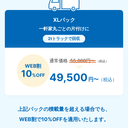
島根県
050-1881-5145
9:00〜19:00 年中無休
XLパック
四国
一軒家丸ごとの片付けに
2tトラックで回収
香川県
徳
050-1880-9899
050-18
9:00〜19:00 年中無休
9:00〜19
通常価格
55,000円〜
（税込）
WEB割
愛媛県
高
10
050-1880-9896
050-18
49,500
%OFF
9:00〜19:00 年中無休
9:00〜19
円〜
（税込）
九州・沖縄
福岡県
佐
050-1880-9895
050-18
上記パックの積載量を超える場合でも、
9:00〜19:00 年中無休
9:00〜19
WEB割で10%OFFを適用いたします。
長崎県
鹿