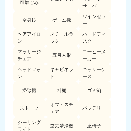
可燃ごみ
ー
サーバー
ワインセラ
全身鏡
ゲーム機
ー
ヘアアイロ
スチールラ
ハードディ
ン
ック
スク
マッサージ
コーヒーメ
五月人形
チェア
ーカー
ヘッドフォ
キャビネッ
キャリーケ
ン
ト
ース
掃除機
神棚
ゴミ箱
オフィスチ
ストーブ
バッテリー
ェア
シーリング
空気清浄機
座椅子
ライト