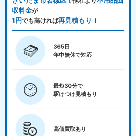
さいたま市岩槻区
不用品回
で他社より
収料金
が
1円
再見積もり
でも高ければ
！
365日
年中無休で対応
最短30分で
駆けつけ見積もり
高価買取
あり