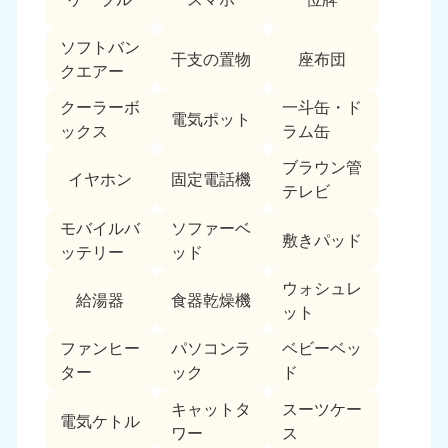
ソフトバン
干支の置物
座布団
クエアー
クーラーボ
一斗缶・ド
電気ポット
ックス
ラム缶
ブラウン管
イヤホン
固定電話機
テレビ
モバイルバ
ソファーベ
敷きパッド
ッテリー
ッド
ウォシュレ
給湯器
食器乾燥機
ット
ファンヒー
パソコンラ
ベビーベッ
ター
ック
ド
キャットタ
スーツケー
電気ケトル
ワー
ス