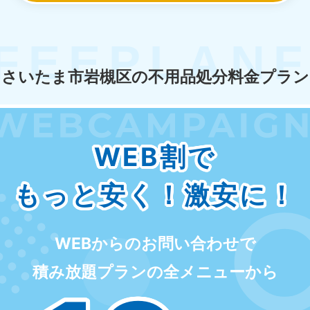
さいたま市岩槻区の不用品処分料金プラン
WEB割で
もっと安く！激安に！
WEBからのお問い合わせで
積み放題プランの全メニューから
北海道・東北
北海道
青