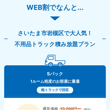
千葉県
埼
WEB割でなんと...
050-1881-5268
050-18
9:00〜19:00 年中無休
9:00〜19
栃木県
茨
050-1881-5270
050-18
さいたま市岩槻区で大人気！
9:00〜19:00 年中無休
9:00〜19
不用品トラック積み放題プラン
群馬県
050-1881-5267
9:00〜19:00 年中無休
中部
Sパック
愛知県
岐
1ルーム程度のお部屋に最適
050-1881-5255
050-18
9:00〜19:00 年中無休
9:00〜19
軽トラックで回収
静岡県
長
050-1881-5256
050-18
通常価格
13,200円〜
（税込）