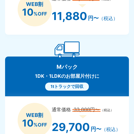
9:00〜19:00 年中無休
9:00〜19
WEB割
10
11,880
%OFF
福井県
石
円〜
（税込）
050-1881-5258
050-18
9:00〜19:00 年中無休
9:00〜19
富山県
山
050-1881-5262
050-18
9:00〜19:00 年中無休
9:00〜19
Mパック
新潟県
050-1881-5263
1DK・1LDKのお部屋片付けに
9:00〜19:00 年中無休
1tトラックで回収
近畿
大阪府
兵
通常価格
33,000円〜
050-1881-5250
050-18
（税込）
WEB割
9:00〜19:00 年中無休
9:00〜19
10
29,700
%OFF
円〜
（税込）
奈良県
三