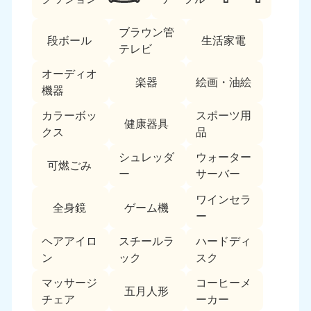
ブラウン管
段ボール
生活家電
テレビ
オーディオ
楽器
絵画・油絵
機器
カラーボッ
スポーツ用
北海道・東北
健康器具
クス
品
北海道
青森県
シュレッダ
ウォーター
050-1881-5277
050-1881-5276
可燃ごみ
ー
サーバー
9:00〜19:00 年中無休
9:00〜19:00 年中無休
ワインセラ
全身鏡
ゲーム機
岩手県
秋田県
ー
050-1881-5274
050-1881-5275
9:00〜19:00 年中無休
9:00〜19:00 年中無休
ヘアアイロ
スチールラ
ハードディ
ン
ック
スク
山形県
宮城県
マッサージ
コーヒーメ
050-1881-5273
050-1881-5272
五月人形
チェア
ーカー
9:00〜19:00 年中無休
9:00〜19:00 年中無休