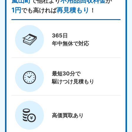
嵐山町
不用品回収料金
で他社より
が
1円
再見積もり
でも高ければ
！
365日
年中無休で対応
最短30分で
駆けつけ見積もり
高価買取
あり