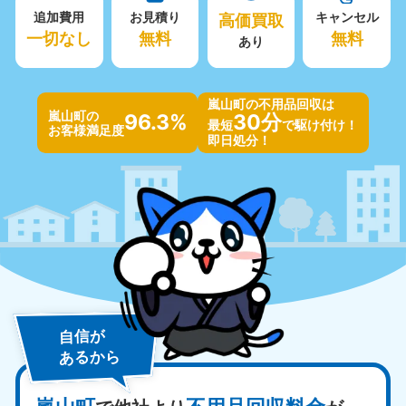
追加費用
お見積り
高価買取
キャンセル
一切なし
無料
無料
あり
嵐山町の不用品回収は
嵐山町の
96.3%
30分
最短
で駆け付け！
お客様満足度
即日処分！
自信が
あるから