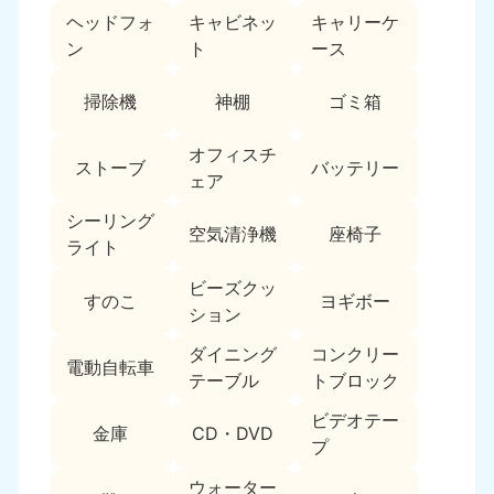
ヘッドフォ
キャビネッ
キャリーケ
福島県
ン
ト
ース
050-1881-5271
9:00〜19:00 年中無休
掃除機
神棚
ゴミ箱
関東
オフィスチ
ストーブ
バッテリー
東京都
神奈川県
ェア
050-1881-5265
050-1881-5264
9:00〜19:00 年中無休
9:00〜19:00 年中無休
シーリング
空気清浄機
座椅子
ライト
千葉県
埼玉県
ビーズクッ
050-1881-5268
050-1881-5266
すのこ
ヨギボー
ション
9:00〜19:00 年中無休
9:00〜19:00 年中無休
ダイニング
コンクリー
栃木県
茨城県
電動自転車
テーブル
トブロック
050-1881-5270
050-1881-5269
9:00〜19:00 年中無休
9:00〜19:00 年中無休
ビデオテー
金庫
CD・DVD
プ
群馬県
050-1881-5267
ウォーター