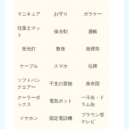
愛媛県
高知県
050-1880-9896
050-1880-9897
マニキュア
お守り
ガラケー
9:00〜19:00 年中無休
9:00〜19:00 年中無休
九州・沖縄
珪藻土マッ
保冷剤
通帳
ト
福岡県
佐賀県
050-1880-9895
050-1880-9894
蛍光灯
数珠
発煙筒
9:00〜19:00 年中無休
9:00〜19:00 年中無休
長崎県
鹿児島県
ケーブル
スマホ
位牌
050-1880-9891
050-1880-9889
9:00〜19:00 年中無休
9:00〜19:00 年中無休
ソフトバン
干支の置物
座布団
クエアー
大分県
宮崎県
050-1880-9893
050-1880-9890
クーラーボ
一斗缶・ド
電気ポット
9:00〜19:00 年中無休
9:00〜19:00 年中無休
ックス
ラム缶
熊本県
沖縄県
ブラウン管
イヤホン
固定電話機
050-1880-9892
050-1880-9887
テレビ
9:00〜19:00 年中無休
9:00〜19:00 年中無休