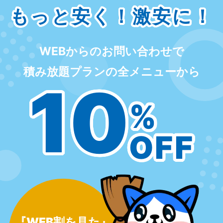
もっと安く！激安に！
WEBからのお問い合わせで
積み放題プランの全メニューから
10
%
OFF
『WEB割を見た』