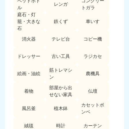
ペットボト
コンクリー
レンガ
中国
ル
トガラ
庭石・灯
岡山県
山口県
鉄くず
車いす
籠・大きな
050-1881-5146
050-1880-9900
石
9:00〜19:00 年中無休
9:00〜19:00 年中無休
消火器
テレビ台
コピー機
広島県
鳥取県
050-1881-5144
050-1881-5156
ドレッサー
古い工具
ラジカセ
9:00〜19:00 年中無休
9:00〜19:00 年中無休
筋トレマシ
島根県
絵画・油絵
農機具
050-1881-5145
ン
9:00〜19:00 年中無休
部屋から出
着物
仏壇
四国
せない家具
カセットボ
香川県
徳島県
風呂釜
植木鉢
050-1880-9899
050-1880-9898
ンベ
9:00〜19:00 年中無休
9:00〜19:00 年中無休
絨毯
時計
カーテン