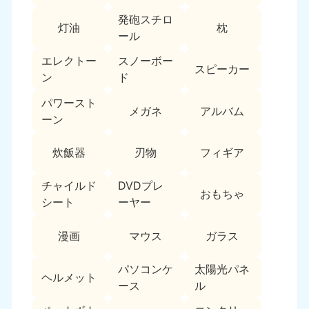
新潟県
050-1881-5263
発砲スチロ
灯油
枕
9:00〜19:00 年中無休
ール
近畿
エレクトー
スノーボー
スピーカー
ン
ド
大阪府
兵庫県
050-1881-5250
050-1881-5251
パワースト
メガネ
アルバム
9:00〜19:00 年中無休
9:00〜19:00 年中無休
ーン
奈良県
三重県
炊飯器
刃物
フィギア
050-1881-5249
050-1881-5254
9:00〜19:00 年中無休
9:00〜19:00 年中無休
チャイルド
DVDプレ
おもちゃ
シート
ーヤー
滋賀県
京都府
050-1881-5253
050-1881-5252
漫画
マウス
ガラス
9:00〜19:00 年中無休
9:00〜19:00 年中無休
パソコンケ
太陽光パネ
和歌山県
ヘルメット
050-1881-5248
ース
ル
9:00〜19:00 年中無休