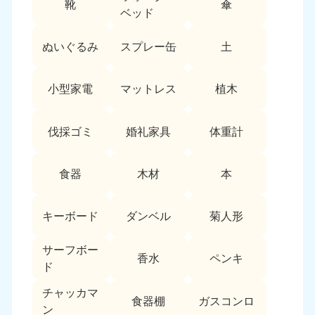
靴
傘
9:00〜19:00 年中無休
ベッド
中部
ぬいぐるみ
スプレー缶
土
愛知県
岐阜県
050-1881-5255
050-1881-5259
小型家電
マットレス
植木
9:00〜19:00 年中無休
9:00〜19:00 年中無休
静岡県
長野県
伐採ゴミ
婚礼家具
体重計
050-1881-5256
050-1881-5260
9:00〜19:00 年中無休
9:00〜19:00 年中無休
食器
木材
本
福井県
石川県
050-1881-5258
050-1881-5261
キーボード
ダンベル
菊人形
9:00〜19:00 年中無休
9:00〜19:00 年中無休
サーフボー
富山県
山梨県
香水
ペンキ
ド
050-1881-5262
050-1881-5257
9:00〜19:00 年中無休
9:00〜19:00 年中無休
チャッカマ
食器棚
ガスコンロ
ン