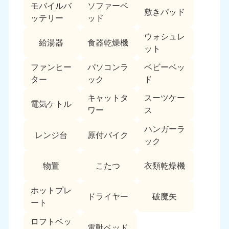
モバイルバ
ソファーベ
敷きパッド
ッテリー
ッド
ウォシュレ
給湯器
食器乾燥機
ット
ファンヒー
パソコンラ
ベビーベッ
ター
ック
ド
キャットタ
スーツケー
電気ケトル
ワー
ス
ハンガーラ
レンジ台
原付バイク
ック
物置
こたつ
衣類乾燥機
ホットプレ
ドライヤー
破魔矢
ート
ロフトベッ
電動ベッド