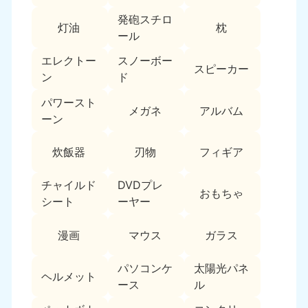
新潟県
050-1881-5263
発砲スチロ
灯油
枕
9:00〜19:00 年中無休
ール
近畿
エレクトー
スノーボー
スピーカー
ン
ド
大阪府
兵庫県
050-1881-5250
050-1881-5251
パワースト
メガネ
アルバム
9:00〜19:00 年中無休
9:00〜19:00 年中無休
ーン
奈良県
三重県
炊飯器
刃物
フィギア
050-1881-5249
050-1881-5254
9:00〜19:00 年中無休
9:00〜19:00 年中無休
チャイルド
DVDプレ
おもちゃ
シート
ーヤー
滋賀県
京都府
050-1881-5253
050-1881-5252
漫画
マウス
ガラス
9:00〜19:00 年中無休
9:00〜19:00 年中無休
パソコンケ
太陽光パネ
和歌山県
ヘルメット
050-1881-5248
ース
ル
9:00〜19:00 年中無休