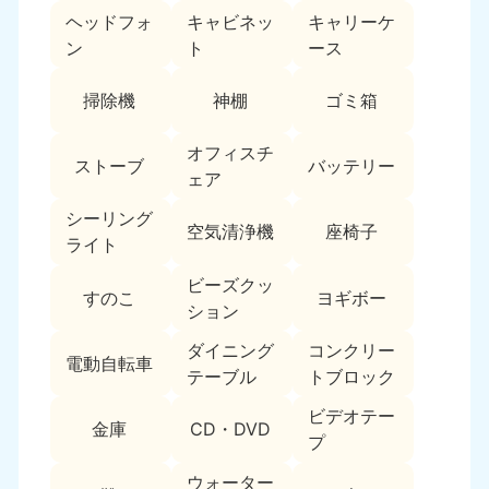
ヘッドフォ
キャビネッ
キャリーケ
福島県
ン
ト
ース
050-1881-5271
9:00〜19:00 年中無休
掃除機
神棚
ゴミ箱
関東
オフィスチ
ストーブ
バッテリー
東京都
神奈川県
ェア
050-1881-5265
050-1881-5264
9:00〜19:00 年中無休
9:00〜19:00 年中無休
シーリング
空気清浄機
座椅子
ライト
千葉県
埼玉県
ビーズクッ
050-1881-5268
050-1881-5266
すのこ
ヨギボー
ション
9:00〜19:00 年中無休
9:00〜19:00 年中無休
ダイニング
コンクリー
栃木県
茨城県
電動自転車
テーブル
トブロック
050-1881-5270
050-1881-5269
9:00〜19:00 年中無休
9:00〜19:00 年中無休
ビデオテー
金庫
CD・DVD
プ
群馬県
050-1881-5267
ウォーター