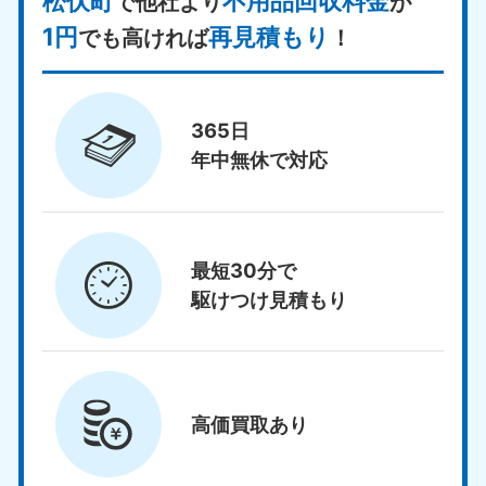
松伏町
不用品回収料金
で他社より
が
1円
再見積もり
でも高ければ
！
365日
年中無休で対応
最短30分で
駆けつけ見積もり
高価買取
あり