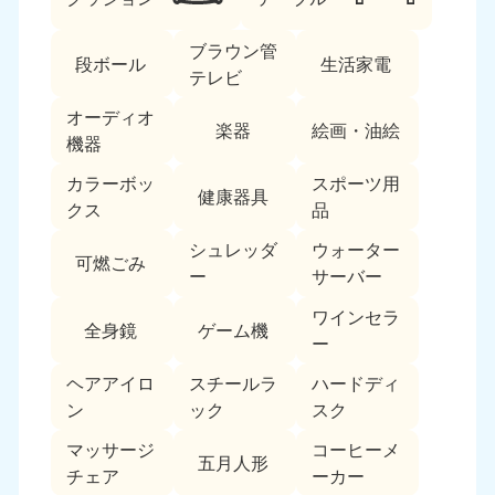
ブラウン管
段ボール
生活家電
テレビ
オーディオ
楽器
絵画・油絵
機器
カラーボッ
スポーツ用
北海道・東北
健康器具
クス
品
北海道
青森県
シュレッダ
ウォーター
050-1881-5277
050-1881-5276
可燃ごみ
ー
サーバー
9:00〜19:00 年中無休
9:00〜19:00 年中無休
ワインセラ
全身鏡
ゲーム機
岩手県
秋田県
ー
050-1881-5274
050-1881-5275
9:00〜19:00 年中無休
9:00〜19:00 年中無休
ヘアアイロ
スチールラ
ハードディ
ン
ック
スク
山形県
宮城県
マッサージ
コーヒーメ
050-1881-5273
050-1881-5272
五月人形
チェア
ーカー
9:00〜19:00 年中無休
9:00〜19:00 年中無休