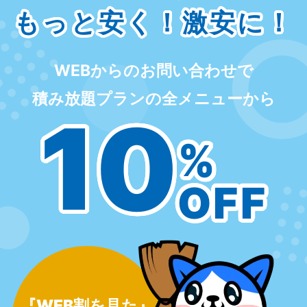
もっと安く！激安に！
WEBからのお問い合わせで
積み放題プランの全メニューから
10
%
OFF
『WEB割を見た』