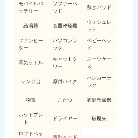
モバイルバ
ソファーベ
敷きパッド
ッテリー
ッド
ウォシュレ
給湯器
食器乾燥機
ット
ファンヒー
パソコンラ
ベビーベッ
ター
ック
ド
キャットタ
スーツケー
電気ケトル
ワー
ス
ハンガーラ
レンジ台
原付バイク
ック
物置
こたつ
衣類乾燥機
ホットプレ
ドライヤー
破魔矢
ート
ロフトベッ
電動ベッド