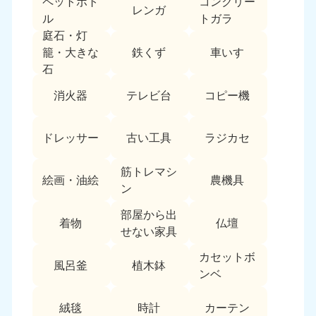
ペットボト
コンクリー
レンガ
中国
ル
トガラ
庭石・灯
岡山県
山口県
鉄くず
車いす
籠・大きな
050-1881-5146
050-1880-9900
石
9:00〜19:00 年中無休
9:00〜19:00 年中無休
消火器
テレビ台
コピー機
広島県
鳥取県
050-1881-5144
050-1881-5156
ドレッサー
古い工具
ラジカセ
9:00〜19:00 年中無休
9:00〜19:00 年中無休
筋トレマシ
島根県
絵画・油絵
農機具
050-1881-5145
ン
9:00〜19:00 年中無休
部屋から出
着物
仏壇
四国
せない家具
カセットボ
香川県
徳島県
風呂釜
植木鉢
050-1880-9899
050-1880-9898
ンベ
9:00〜19:00 年中無休
9:00〜19:00 年中無休
絨毯
時計
カーテン