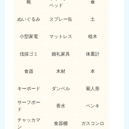
靴
傘
9:00〜19:00 年中無休
ベッド
中部
ぬいぐるみ
スプレー缶
土
愛知県
岐阜県
050-1881-5255
050-1881-5259
小型家電
マットレス
植木
9:00〜19:00 年中無休
9:00〜19:00 年中無休
静岡県
長野県
伐採ゴミ
婚礼家具
体重計
050-1881-5256
050-1881-5260
9:00〜19:00 年中無休
9:00〜19:00 年中無休
食器
木材
本
福井県
石川県
050-1881-5258
050-1881-5261
キーボード
ダンベル
菊人形
9:00〜19:00 年中無休
9:00〜19:00 年中無休
サーフボー
富山県
山梨県
香水
ペンキ
ド
050-1881-5262
050-1881-5257
9:00〜19:00 年中無休
9:00〜19:00 年中無休
チャッカマ
食器棚
ガスコンロ
ン