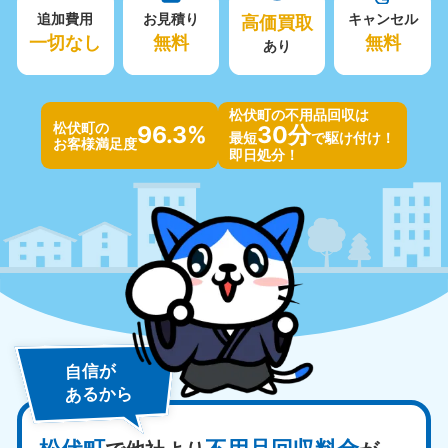
追加費用
お見積り
高価買取
キャンセル
一切なし
無料
無料
あり
松伏町の不用品回収は
松伏町の
96.3%
30分
最短
で駆け付け！
お客様満足度
即日処分！
自信が
あるから