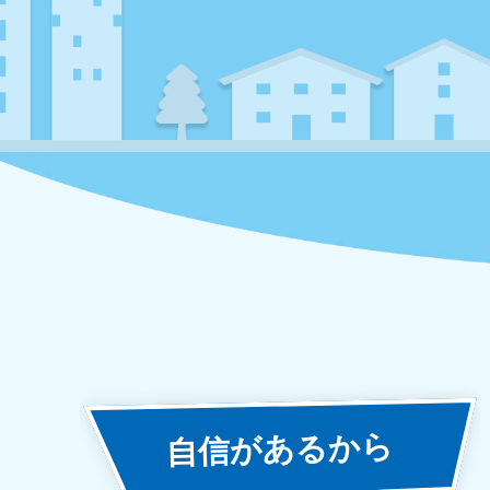
あるから
自信が