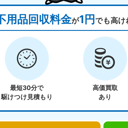
不用品回収料金
1円
が
でも高け
最短30分で
高価買取
駆けつけ見積もり
あり