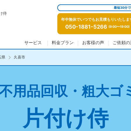
最短30分
け侍
年中無休でいつでもお見積もりいたしま
050-1881-5266
(9:00〜19:00)
サービス
料金プラン
お客様の声
ご依頼の
玉県
久喜市
不用品回収・粗大ゴ
片付け侍