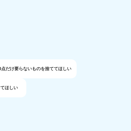
重県
81-5254
〜19:00 年中無休
1点だけ要らないものを捨ててほしい
してほしい
取県
81-5156
〜19:00 年中無休