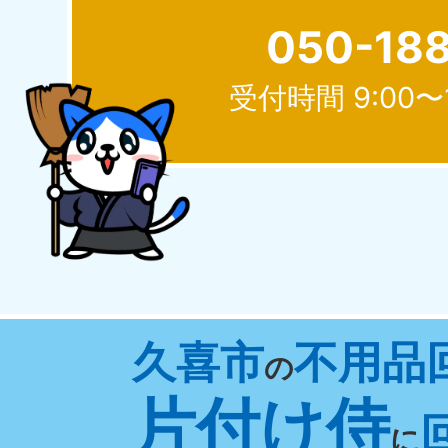
050-18
受付時間 9:00〜
北海道
050-1881-5277
050-1
受付時間
9:00〜19:00 年中無休
受付時間
9:0
山形県
久喜市
不用品
050-1881-5273
050-1
の
受付時間
9:00〜19:00 年中無休
受付時間
9:0
片付け侍
に