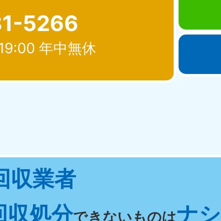
81-5266
19:00 年中無休
北海道・東北
青森県
岩手県
秋
881-5276
050-1881-5274
050-18
0〜19:00 年中無休
受付時間
9:00〜19:00 年中無休
受付時間
9:00
宮城県
福島県
回収業者
881-5272
050-1881-5271
0〜19:00 年中無休
受付時間
9:00〜19:00 年中無休
回収処分
ナシ 
関東
できないものは