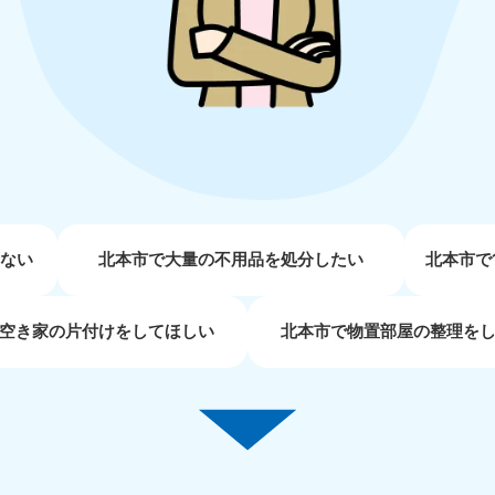
近畿
兵庫県
奈良県
三
881-5251
050-1881-5249
050-18
0〜19:00 年中無休
受付時間
9:00〜19:00 年中無休
受付時間
9:00
京都府
和歌山県
881-5252
050-1881-5248
0〜19:00 年中無休
受付時間
9:00〜19:00 年中無休
せない
北本市で大量の不用品を処分したい
北本市で
中国
空き家の片付けをしてほしい
北本市で物置部屋の整理を
山口県
広島県
鳥
80-
050-1881-5144
050-18
受付時間
9:00〜19:00 年中無休
受付時間
9:00
0〜19:00 年中無休