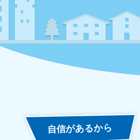
あるから
自信が