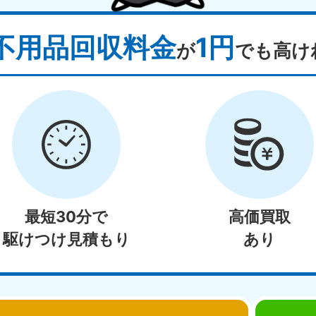
不用品回収料金
1円
が
でも高け
最短30分で
高価買取
駆けつけ見積もり
あり