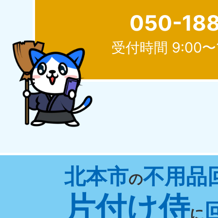
050-18
受付時間 9:00〜
北海道
050-1881-5277
050-1
受付時間
9:00〜19:00 年中無休
受付時間
9:0
山形県
北本市
不用品
050-1881-5273
050-1
の
受付時間
9:00〜19:00 年中無休
受付時間
9:0
片付け侍
に