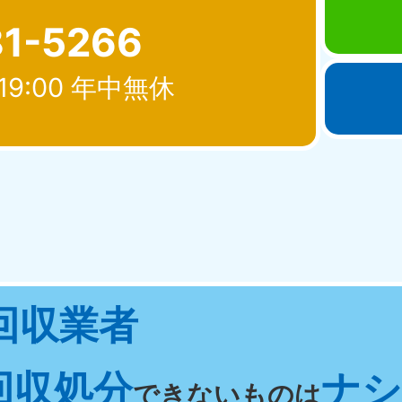
81-5266
19:00 年中無休
北海道・東北
青森県
岩手県
秋
881-5276
050-1881-5274
050-18
0〜19:00 年中無休
受付時間
9:00〜19:00 年中無休
受付時間
9:00
宮城県
福島県
回収業者
881-5272
050-1881-5271
0〜19:00 年中無休
受付時間
9:00〜19:00 年中無休
回収処分
ナシ 
関東
できないものは