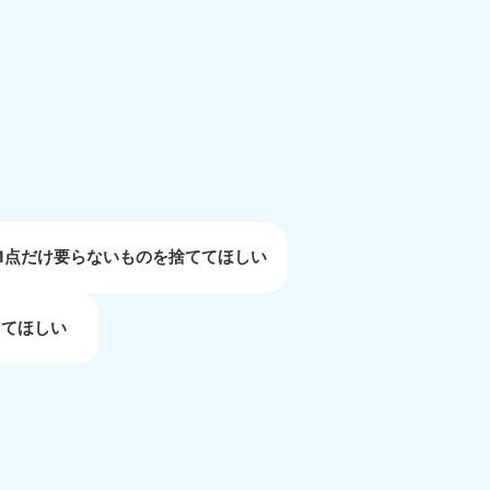
重県
81-5254
〜19:00 年中無休
1点だけ要らないものを捨ててほしい
してほしい
取県
81-5156
〜19:00 年中無休