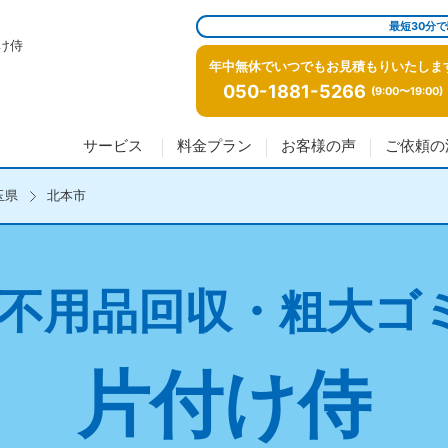
最短30分
け侍
年中無休でいつでもお見積もりいたしま
050-1881-5266
(9:00〜19:00)
サービス
料金プラン
お客様の声
ご依頼の
玉県
北本市
不用品回収・粗大ゴ
片付け侍