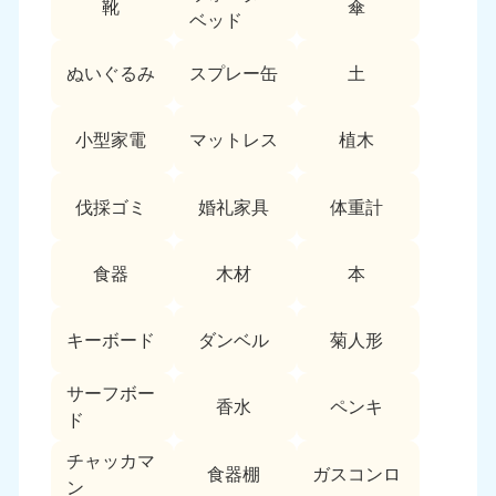
靴
傘
9:00〜19:00 年中無休
ベッド
中部
ぬいぐるみ
スプレー缶
土
愛知県
岐阜県
050-1881-5255
050-1881-5259
小型家電
マットレス
植木
9:00〜19:00 年中無休
9:00〜19:00 年中無休
静岡県
長野県
伐採ゴミ
婚礼家具
体重計
050-1881-5256
050-1881-5260
9:00〜19:00 年中無休
9:00〜19:00 年中無休
食器
木材
本
福井県
石川県
050-1881-5258
050-1881-5261
キーボード
ダンベル
菊人形
9:00〜19:00 年中無休
9:00〜19:00 年中無休
サーフボー
富山県
山梨県
香水
ペンキ
ド
050-1881-5262
050-1881-5257
9:00〜19:00 年中無休
9:00〜19:00 年中無休
チャッカマ
食器棚
ガスコンロ
ン