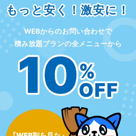
もっと安く！激安に！
WEBからのお問い合わせで
積み放題プランの全メニューから
10
%
OFF
『WEB割を見た』