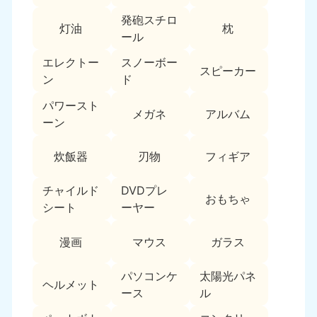
新潟県
050-1881-5263
発砲スチロ
灯油
枕
9:00〜19:00 年中無休
ール
近畿
エレクトー
スノーボー
スピーカー
ン
ド
大阪府
兵庫県
050-1881-5250
050-1881-5251
パワースト
メガネ
アルバム
9:00〜19:00 年中無休
9:00〜19:00 年中無休
ーン
奈良県
三重県
炊飯器
刃物
フィギア
050-1881-5249
050-1881-5254
9:00〜19:00 年中無休
9:00〜19:00 年中無休
チャイルド
DVDプレ
おもちゃ
シート
ーヤー
滋賀県
京都府
050-1881-5253
050-1881-5252
漫画
マウス
ガラス
9:00〜19:00 年中無休
9:00〜19:00 年中無休
パソコンケ
太陽光パネ
和歌山県
ヘルメット
050-1881-5248
ース
ル
9:00〜19:00 年中無休