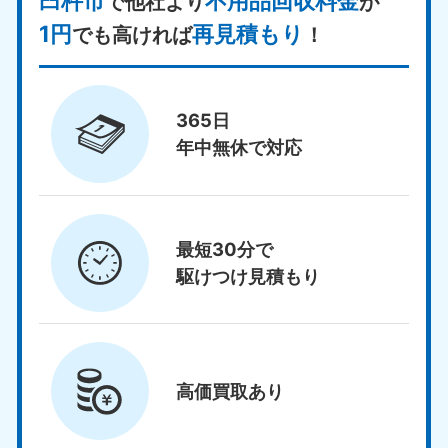
臼杵市
不用品回収料金
で他社より
が
1円
再見積もり
でも高ければ
！
365日
年中無休で対応
最短30分で
駆けつけ見積もり
高価買取
あり