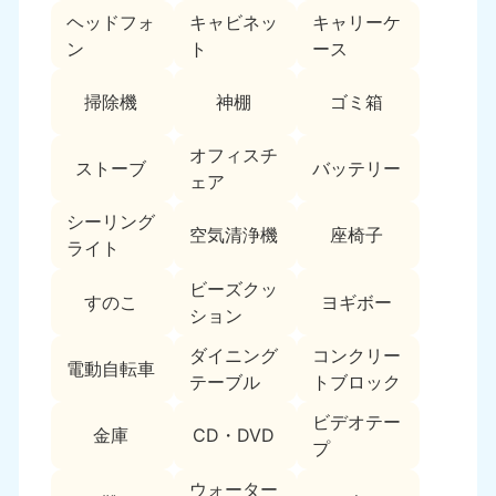
ヘッドフォ
キャビネッ
キャリーケ
福島県
ン
ト
ース
050-1881-5271
9:00〜19:00 年中無休
掃除機
神棚
ゴミ箱
関東
オフィスチ
ストーブ
バッテリー
東京都
神奈川県
ェア
050-1881-5265
050-1881-5264
9:00〜19:00 年中無休
9:00〜19:00 年中無休
シーリング
空気清浄機
座椅子
ライト
千葉県
埼玉県
ビーズクッ
050-1881-5268
050-1881-5266
すのこ
ヨギボー
ション
9:00〜19:00 年中無休
9:00〜19:00 年中無休
ダイニング
コンクリー
栃木県
茨城県
電動自転車
テーブル
トブロック
050-1881-5270
050-1881-5269
9:00〜19:00 年中無休
9:00〜19:00 年中無休
ビデオテー
金庫
CD・DVD
プ
群馬県
050-1881-5267
ウォーター