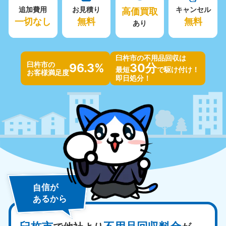
追加費用
お見積り
高価買取
キャンセル
一切なし
無料
無料
あり
臼杵市の不用品回収は
臼杵市の
96.3%
30分
最短
で駆け付け！
お客様満足度
即日処分！
自信が
あるから