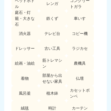
ペットボト
コンクリー
レンガ
中国
ル
トガラ
庭石・灯
岡山県
山口県
鉄くず
車いす
籠・大きな
050-1881-5146
050-1880-9900
石
9:00〜19:00 年中無休
9:00〜19:00 年中無休
消火器
テレビ台
コピー機
広島県
鳥取県
050-1881-5144
050-1881-5156
ドレッサー
古い工具
ラジカセ
9:00〜19:00 年中無休
9:00〜19:00 年中無休
筋トレマシ
島根県
絵画・油絵
農機具
050-1881-5145
ン
9:00〜19:00 年中無休
部屋から出
着物
仏壇
四国
せない家具
カセットボ
香川県
徳島県
風呂釜
植木鉢
050-1880-9899
050-1880-9898
ンベ
9:00〜19:00 年中無休
9:00〜19:00 年中無休
絨毯
時計
カーテン