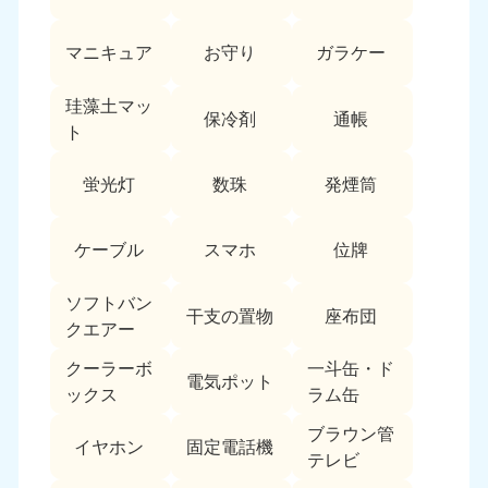
愛媛県
高知県
050-1880-9896
050-1880-9897
マニキュア
お守り
ガラケー
9:00〜19:00 年中無休
9:00〜19:00 年中無休
九州・沖縄
珪藻土マッ
保冷剤
通帳
ト
福岡県
佐賀県
050-1880-9895
050-1880-9894
蛍光灯
数珠
発煙筒
9:00〜19:00 年中無休
9:00〜19:00 年中無休
長崎県
鹿児島県
ケーブル
スマホ
位牌
050-1880-9891
050-1880-9889
9:00〜19:00 年中無休
9:00〜19:00 年中無休
ソフトバン
干支の置物
座布団
クエアー
大分県
宮崎県
050-1880-9893
050-1880-9890
クーラーボ
一斗缶・ド
電気ポット
9:00〜19:00 年中無休
9:00〜19:00 年中無休
ックス
ラム缶
熊本県
沖縄県
ブラウン管
イヤホン
固定電話機
050-1880-9892
050-1880-9887
テレビ
9:00〜19:00 年中無休
9:00〜19:00 年中無休