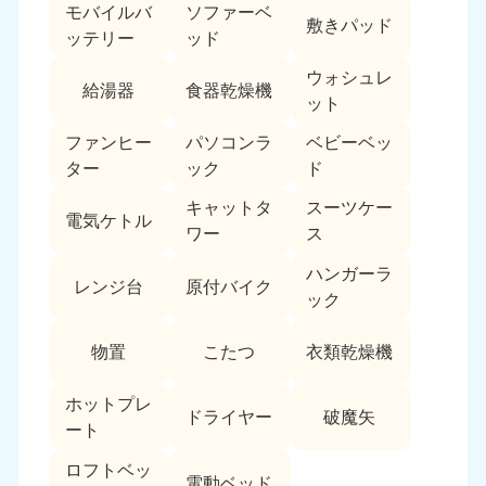
モバイルバ
ソファーベ
敷きパッド
ッテリー
ッド
ウォシュレ
給湯器
食器乾燥機
ット
ファンヒー
パソコンラ
ベビーベッ
ター
ック
ド
キャットタ
スーツケー
電気ケトル
ワー
ス
ハンガーラ
レンジ台
原付バイク
ック
物置
こたつ
衣類乾燥機
ホットプレ
ドライヤー
破魔矢
ート
ロフトベッ
電動ベッド