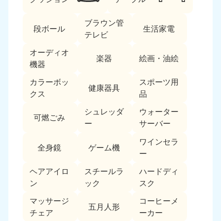
ブラウン管
段ボール
生活家電
テレビ
オーディオ
楽器
絵画・油絵
機器
カラーボッ
スポーツ用
北海道・東北
健康器具
クス
品
北海道
青森県
シュレッダ
ウォーター
050-1881-5277
050-1881-5276
可燃ごみ
ー
サーバー
9:00〜19:00 年中無休
9:00〜19:00 年中無休
ワインセラ
全身鏡
ゲーム機
岩手県
秋田県
ー
050-1881-5274
050-1881-5275
9:00〜19:00 年中無休
9:00〜19:00 年中無休
ヘアアイロ
スチールラ
ハードディ
ン
ック
スク
山形県
宮城県
マッサージ
コーヒーメ
050-1881-5273
050-1881-5272
五月人形
チェア
ーカー
9:00〜19:00 年中無休
9:00〜19:00 年中無休