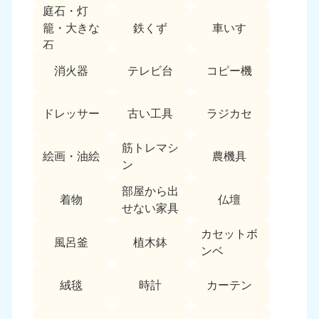
庭石・灯
中国
鉄くず
車いす
籠・大きな
石
岡山県
山口県
050-1881-5146
050-1880-9900
消火器
テレビ台
コピー機
9:00〜19:00 年中無休
9:00〜19:00 年中無休
広島県
鳥取県
ドレッサー
古い工具
ラジカセ
050-1881-5144
050-1881-5156
9:00〜19:00 年中無休
9:00〜19:00 年中無休
筋トレマシ
絵画・油絵
農機具
ン
島根県
050-1881-5145
部屋から出
着物
仏壇
9:00〜19:00 年中無休
せない家具
四国
カセットボ
風呂釜
植木鉢
ンベ
香川県
徳島県
050-1880-9899
050-1880-9898
絨毯
時計
カーテン
9:00〜19:00 年中無休
9:00〜19:00 年中無休