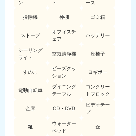
ン
ト
ース
福島県
050-1881-5271
掃除機
神棚
ゴミ箱
9:00〜19:00 年中無休
オフィスチ
関東
ストーブ
バッテリー
ェア
東京都
神奈川県
シーリング
050-1881-5265
050-1881-5264
空気清浄機
座椅子
ライト
9:00〜19:00 年中無休
9:00〜19:00 年中無休
ビーズクッ
すのこ
ヨギボー
千葉県
埼玉県
ション
050-1881-5268
050-1881-5266
ダイニング
コンクリー
9:00〜19:00 年中無休
9:00〜19:00 年中無休
電動自転車
テーブル
トブロック
栃木県
茨城県
ビデオテー
050-1881-5270
050-1881-5269
金庫
CD・DVD
プ
9:00〜19:00 年中無休
9:00〜19:00 年中無休
ウォーター
靴
傘
群馬県
ベッド
050-1881-5267