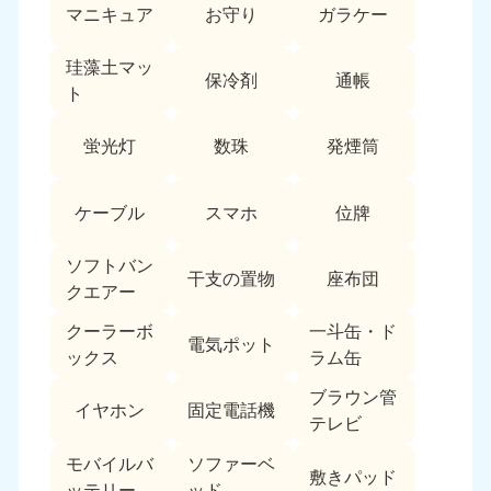
愛媛県
高知県
マニキュア
お守り
ガラケー
050-1880-9896
050-1880-9897
9:00〜19:00 年中無休
9:00〜19:00 年中無休
珪藻土マッ
保冷剤
通帳
ト
九州・沖縄
福岡県
佐賀県
蛍光灯
数珠
発煙筒
050-1880-9895
050-1880-9894
9:00〜19:00 年中無休
9:00〜19:00 年中無休
ケーブル
スマホ
位牌
長崎県
鹿児島県
050-1880-9891
050-1880-9889
ソフトバン
干支の置物
座布団
9:00〜19:00 年中無休
9:00〜19:00 年中無休
クエアー
クーラーボ
一斗缶・ド
大分県
宮崎県
電気ポット
ックス
ラム缶
050-1880-9893
050-1880-9890
9:00〜19:00 年中無休
9:00〜19:00 年中無休
ブラウン管
イヤホン
固定電話機
テレビ
熊本県
沖縄県
050-1880-9892
050-1880-9887
モバイルバ
ソファーベ
敷きパッド
9:00〜19:00 年中無休
9:00〜19:00 年中無休
ッテリー
ッド