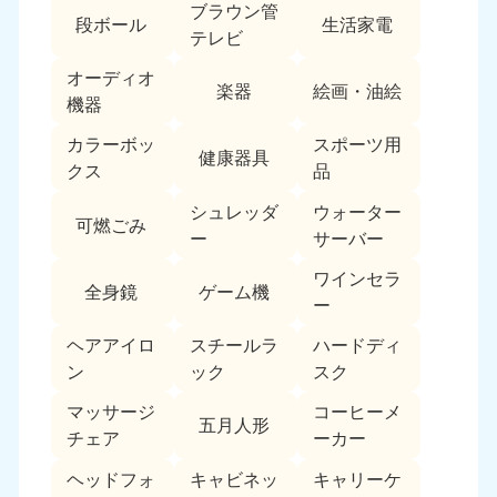
ブラウン管
段ボール
生活家電
テレビ
オーディオ
楽器
絵画・油絵
機器
カラーボッ
スポーツ用
健康器具
クス
品
北海道・東北
シュレッダ
ウォーター
可燃ごみ
北海道
青森県
ー
サーバー
050-1881-5277
050-1881-5276
ワインセラ
9:00〜19:00 年中無休
9:00〜19:00 年中無休
全身鏡
ゲーム機
ー
岩手県
秋田県
ヘアアイロ
スチールラ
ハードディ
050-1881-5274
050-1881-5275
ン
ック
スク
9:00〜19:00 年中無休
9:00〜19:00 年中無休
マッサージ
コーヒーメ
五月人形
山形県
宮城県
チェア
ーカー
050-1881-5273
050-1881-5272
ヘッドフォ
キャビネッ
キャリーケ
9:00〜19:00 年中無休
9:00〜19:00 年中無休