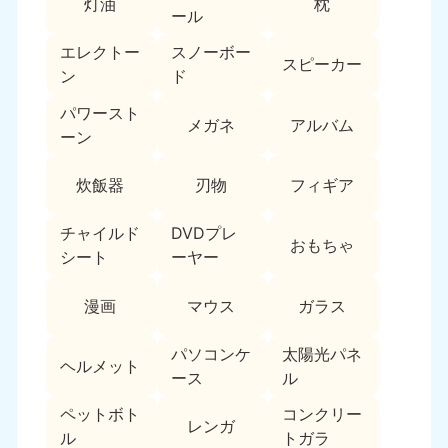
新潟県
灯油
枕
ール
050-1881-5263
9:00〜19:00 年中無休
エレクトー
スノーボー
スピーカー
ン
ド
近畿
パワースト
メガネ
アルバム
大阪府
兵庫県
ーン
050-1881-5250
050-1881-5251
9:00〜19:00 年中無休
9:00〜19:00 年中無休
炊飯器
刃物
フィギア
奈良県
三重県
チャイルド
DVDプレ
050-1881-5249
050-1881-5254
おもちゃ
9:00〜19:00 年中無休
9:00〜19:00 年中無休
シート
ーヤー
滋賀県
京都府
漫画
マウス
ガラス
050-1881-5253
050-1881-5252
9:00〜19:00 年中無休
9:00〜19:00 年中無休
パソコンケ
太陽光パネ
ヘルメット
ース
ル
和歌山県
050-1881-5248
ペットボト
コンクリー
レンガ
9:00〜19:00 年中無休
ル
トガラ