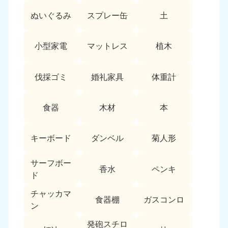
9:00〜19:00 年中無休
ぬいぐるみ
スプレー缶
土
中部
小型家電
マットレス
植木
愛知県
岐阜県
050-1881-5255
050-1881-5259
9:00〜19:00 年中無休
9:00〜19:00 年中無休
伐採ゴミ
婚礼家具
体重計
静岡県
長野県
050-1881-5256
050-1881-5260
食器
木材
本
9:00〜19:00 年中無休
9:00〜19:00 年中無休
キーボード
ダンベル
菊人形
福井県
石川県
050-1881-5258
050-1881-5261
9:00〜19:00 年中無休
9:00〜19:00 年中無休
サーフボー
香水
ペンキ
ド
富山県
山梨県
チャッカマ
050-1881-5262
050-1881-5257
食器棚
ガスコンロ
ン
9:00〜19:00 年中無休
9:00〜19:00 年中無休
発砲スチロ