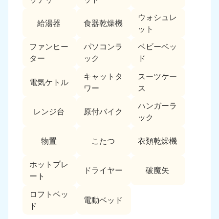
ウォシュレ
給湯器
食器乾燥機
ット
ファンヒー
パソコンラ
ベビーベッ
ター
ック
ド
キャットタ
スーツケー
電気ケトル
ワー
ス
ハンガーラ
レンジ台
原付バイク
ック
物置
こたつ
衣類乾燥機
ホットプレ
ドライヤー
破魔矢
ート
ロフトベッ
電動ベッド
ド