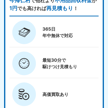
今帰仁村
不用品回収料金
で他社より
が
1円
再見積もり
でも高ければ
！
365日
年中無休で対応
最短30分で
駆けつけ見積もり
高価買取
あり