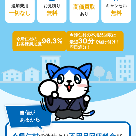
追加費用
お見積り
高価買取
キャンセル
一切なし
無料
無料
あり
今帰仁村の不用品回収は
今帰仁村の
96.3%
30分
最短
で駆け付け！
お客様満足度
即日処分！
自信が
あるから