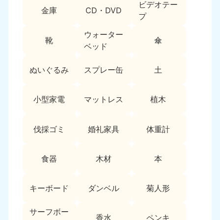
ビデオテー
9:00〜19:00 年中無休
金庫
CD・DVD
プ
中部
ウォーター
靴
傘
ベッド
愛知県
岐阜県
050-1881-5255
050-1881-5259
9:00〜19:00 年中無休
9:00〜19:00 年中無休
ぬいぐるみ
スプレー缶
土
静岡県
長野県
小型家電
マットレス
植木
050-1881-5256
050-1881-5260
9:00〜19:00 年中無休
9:00〜19:00 年中無休
伐採ゴミ
婚礼家具
体重計
福井県
石川県
050-1881-5258
050-1881-5261
9:00〜19:00 年中無休
9:00〜19:00 年中無休
食器
木材
本
富山県
山梨県
050-1881-5262
050-1881-5257
キーボード
ダンベル
菊人形
9:00〜19:00 年中無休
9:00〜19:00 年中無休
サーフボー
香水
ペンキ