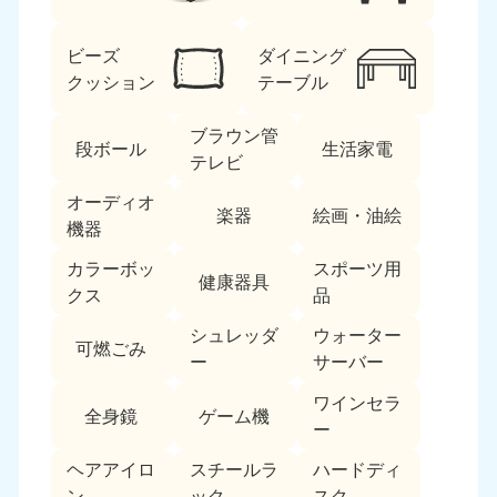
ビーズ
ダイニング
クッション
テーブル
ブラウン管
段ボール
生活家電
テレビ
北海道・東北
オーディオ
楽器
絵画・油絵
機器
北海道
青森県
050-1881-5277
050-1881-5276
カラーボッ
スポーツ用
健康器具
9:00〜19:00 年中無休
9:00〜19:00 年中無休
クス
品
シュレッダ
ウォーター
岩手県
秋田県
可燃ごみ
050-1881-5274
050-1881-5275
ー
サーバー
9:00〜19:00 年中無休
9:00〜19:00 年中無休
ワインセラ
全身鏡
ゲーム機
ー
山形県
宮城県
050-1881-5273
050-1881-5272
ヘアアイロ
スチールラ
ハードディ
9:00〜19:00 年中無休
9:00〜19:00 年中無休
ン
ック
スク