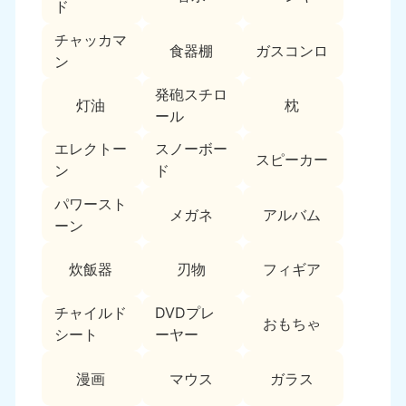
新潟県
ド
050-1881-5263
チャッカマ
9:00〜19:00 年中無休
食器棚
ガスコンロ
ン
近畿
発砲スチロ
灯油
枕
大阪府
兵庫県
ール
050-1881-5250
050-1881-5251
エレクトー
スノーボー
9:00〜19:00 年中無休
9:00〜19:00 年中無休
スピーカー
ン
ド
奈良県
三重県
パワースト
050-1881-5249
050-1881-5254
メガネ
アルバム
ーン
9:00〜19:00 年中無休
9:00〜19:00 年中無休
炊飯器
刃物
フィギア
滋賀県
京都府
050-1881-5253
050-1881-5252
チャイルド
DVDプレ
9:00〜19:00 年中無休
9:00〜19:00 年中無休
おもちゃ
シート
ーヤー
和歌山県
050-1881-5248
漫画
マウス
ガラス
9:00〜19:00 年中無休