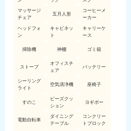
福島県
マッサージ
コーヒーメ
五月人形
050-1881-5271
チェア
ーカー
9:00〜19:00 年中無休
ヘッドフォ
キャビネッ
キャリーケ
関東
ン
ト
ース
東京都
神奈川県
掃除機
神棚
ゴミ箱
050-1881-5265
050-1881-5264
9:00〜19:00 年中無休
9:00〜19:00 年中無休
オフィスチ
ストーブ
バッテリー
ェア
千葉県
埼玉県
050-1881-5268
050-1881-5266
シーリング
9:00〜19:00 年中無休
9:00〜19:00 年中無休
空気清浄機
座椅子
ライト
栃木県
茨城県
ビーズクッ
すのこ
ヨギボー
050-1881-5270
050-1881-5269
ション
9:00〜19:00 年中無休
9:00〜19:00 年中無休
ダイニング
コンクリー
電動自転車
群馬県
テーブル
トブロック
050-1881-5267