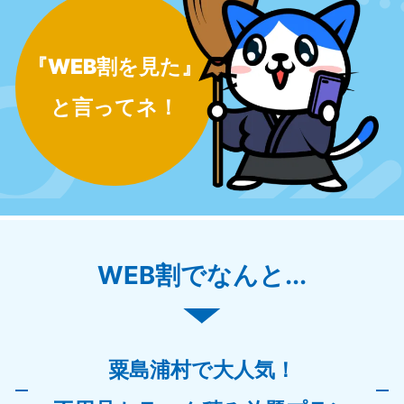
『WEB割を見た』
と言ってネ！
WEB割でなんと...
粟島浦村で大人気！