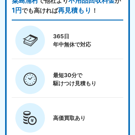
粟島浦村
不用品回収料金
で他社より
が
1円
再見積もり
でも高ければ
！
365日
年中無休で対応
最短30分で
駆けつけ見積もり
高価買取
あり