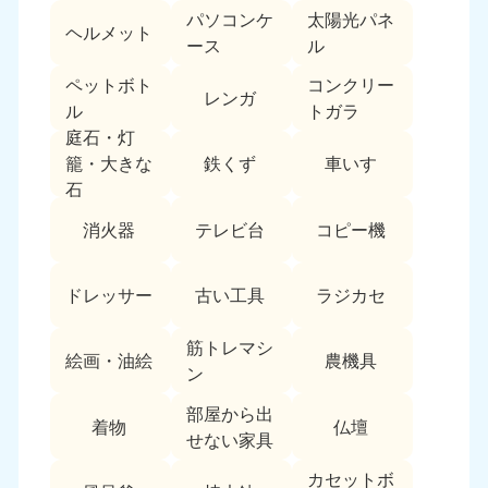
パソコンケ
太陽光パネ
中国
ヘルメット
ース
ル
岡山県
山口県
ペットボト
コンクリー
050-1881-5146
050-1880-9900
レンガ
ル
トガラ
9:00〜19:00 年中無休
9:00〜19:00 年中無休
庭石・灯
鉄くず
車いす
籠・大きな
広島県
鳥取県
石
050-1881-5144
050-1881-5156
9:00〜19:00 年中無休
9:00〜19:00 年中無休
消火器
テレビ台
コピー機
島根県
050-1881-5145
ドレッサー
古い工具
ラジカセ
9:00〜19:00 年中無休
筋トレマシ
四国
絵画・油絵
農機具
ン
香川県
徳島県
部屋から出
050-1880-9899
050-1880-9898
着物
仏壇
せない家具
9:00〜19:00 年中無休
9:00〜19:00 年中無休
カセットボ