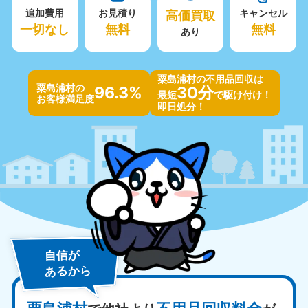
追加費用
お見積り
高価買取
キャンセル
一切なし
無料
無料
あり
粟島浦村の不用品回収は
粟島浦村の
96.3%
30分
最短
で駆け付け！
お客様満足度
即日処分！
自信が
あるから