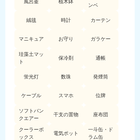
風呂釜
植木鉢
愛媛県
高知県
ンベ
050-1880-9896
050-1880-9897
9:00〜19:00 年中無休
9:00〜19:00 年中無休
絨毯
時計
カーテン
九州・沖縄
マニキュア
お守り
ガラケー
福岡県
佐賀県
050-1880-9895
050-1880-9894
珪藻土マッ
9:00〜19:00 年中無休
9:00〜19:00 年中無休
保冷剤
通帳
ト
長崎県
鹿児島県
050-1880-9891
050-1880-9889
蛍光灯
数珠
発煙筒
9:00〜19:00 年中無休
9:00〜19:00 年中無休
ケーブル
スマホ
位牌
大分県
宮崎県
050-1880-9893
050-1880-9890
9:00〜19:00 年中無休
9:00〜19:00 年中無休
ソフトバン
干支の置物
座布団
クエアー
熊本県
沖縄県
クーラーボ
一斗缶・ド
050-1880-9892
050-1880-9887
電気ポット
ックス
ラム缶
9:00〜19:00 年中無休
9:00〜19:00 年中無休