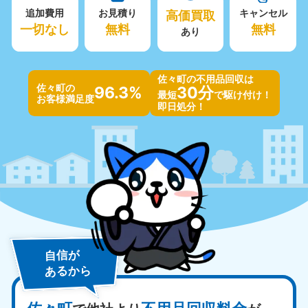
追加費用
お見積り
高価買取
キャンセル
一切なし
無料
無料
あり
佐々町の不用品回収は
佐々町の
96.3%
30分
最短
で駆け付け！
お客様満足度
即日処分！
自信が
あるから