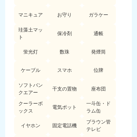
愛媛県
高知県
050-1880-9896
050-1880-9897
マニキュア
お守り
ガラケー
9:00〜19:00 年中無休
9:00〜19:00 年中無休
九州・沖縄
珪藻土マッ
保冷剤
通帳
ト
福岡県
佐賀県
050-1880-9895
050-1880-9894
蛍光灯
数珠
発煙筒
9:00〜19:00 年中無休
9:00〜19:00 年中無休
長崎県
鹿児島県
ケーブル
スマホ
位牌
050-1880-9891
050-1880-9889
9:00〜19:00 年中無休
9:00〜19:00 年中無休
ソフトバン
干支の置物
座布団
クエアー
大分県
宮崎県
050-1880-9893
050-1880-9890
クーラーボ
一斗缶・ド
電気ポット
9:00〜19:00 年中無休
9:00〜19:00 年中無休
ックス
ラム缶
熊本県
沖縄県
ブラウン管
イヤホン
固定電話機
050-1880-9892
050-1880-9887
テレビ
9:00〜19:00 年中無休
9:00〜19:00 年中無休