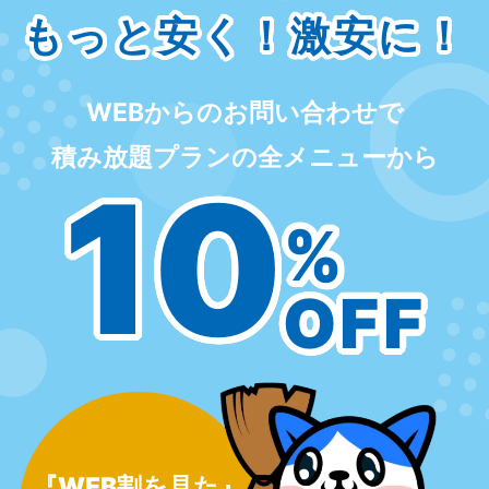
もっと安く！激安に！
WEBからのお問い合わせで
積み放題プランの全メニューから
10
%
OFF
『WEB割を見た』