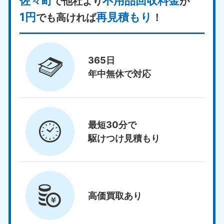
佐々町
不用品回収料金
で他社より
が
1円
再見積もり
でも高ければ
！
365日
年中無休で対応
最短30分で
駆けつけ見積もり
高価買取
あり