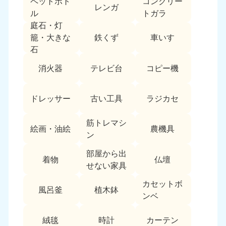
ペットボト
コンクリー
レンガ
中国
ル
トガラ
庭石・灯
岡山県
山口県
鉄くず
車いす
籠・大きな
050-1881-5146
050-1880-9900
石
9:00〜19:00 年中無休
9:00〜19:00 年中無休
消火器
テレビ台
コピー機
広島県
鳥取県
050-1881-5144
050-1881-5156
ドレッサー
古い工具
ラジカセ
9:00〜19:00 年中無休
9:00〜19:00 年中無休
筋トレマシ
島根県
絵画・油絵
農機具
050-1881-5145
ン
9:00〜19:00 年中無休
部屋から出
着物
仏壇
四国
せない家具
カセットボ
香川県
徳島県
風呂釜
植木鉢
050-1880-9899
050-1880-9898
ンベ
9:00〜19:00 年中無休
9:00〜19:00 年中無休
絨毯
時計
カーテン