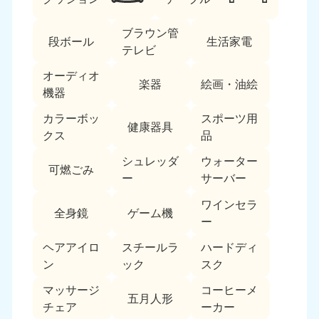
ブラウン管
段ボール
生活家電
テレビ
オーディオ
楽器
絵画・油絵
機器
カラーボッ
スポーツ用
北海道・東北
健康器具
クス
品
北海道
青森県
シュレッダ
ウォーター
050-1881-5277
050-1881-5276
可燃ごみ
ー
サーバー
9:00〜19:00 年中無休
9:00〜19:00 年中無休
ワインセラ
全身鏡
ゲーム機
岩手県
秋田県
ー
050-1881-5274
050-1881-5275
9:00〜19:00 年中無休
9:00〜19:00 年中無休
ヘアアイロ
スチールラ
ハードディ
ン
ック
スク
山形県
宮城県
マッサージ
コーヒーメ
050-1881-5273
050-1881-5272
五月人形
チェア
ーカー
9:00〜19:00 年中無休
9:00〜19:00 年中無休