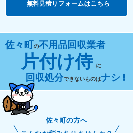
無料見積りフォームはこちら
佐々町
不用品回収業者
の
片付け侍
に
回収処分
ナシ !
できないものは
佐々町の方へ