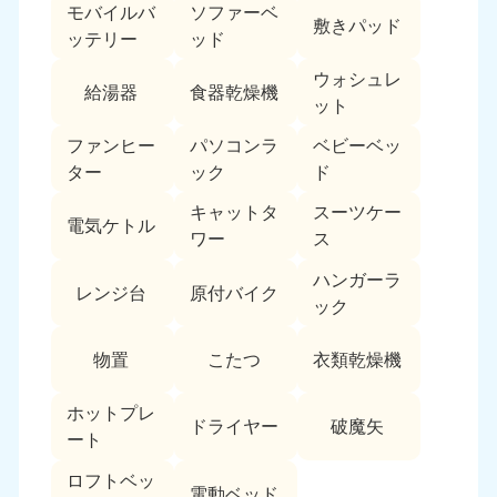
モバイルバ
ソファーベ
敷きパッド
ッテリー
ッド
ウォシュレ
給湯器
食器乾燥機
ット
ファンヒー
パソコンラ
ベビーベッ
ター
ック
ド
キャットタ
スーツケー
電気ケトル
ワー
ス
ハンガーラ
レンジ台
原付バイク
ック
物置
こたつ
衣類乾燥機
ホットプレ
ドライヤー
破魔矢
ート
ロフトベッ
電動ベッド