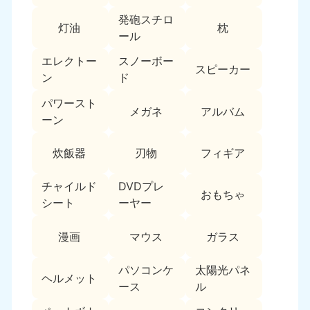
新潟県
050-1881-5263
発砲スチロ
灯油
枕
9:00〜19:00 年中無休
ール
近畿
エレクトー
スノーボー
スピーカー
ン
ド
大阪府
兵庫県
050-1881-5250
050-1881-5251
パワースト
メガネ
アルバム
9:00〜19:00 年中無休
9:00〜19:00 年中無休
ーン
奈良県
三重県
炊飯器
刃物
フィギア
050-1881-5249
050-1881-5254
9:00〜19:00 年中無休
9:00〜19:00 年中無休
チャイルド
DVDプレ
おもちゃ
シート
ーヤー
滋賀県
京都府
050-1881-5253
050-1881-5252
漫画
マウス
ガラス
9:00〜19:00 年中無休
9:00〜19:00 年中無休
パソコンケ
太陽光パネ
和歌山県
ヘルメット
050-1881-5248
ース
ル
9:00〜19:00 年中無休