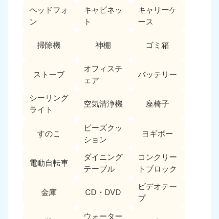
ヘッドフォ
キャビネッ
キャリーケ
福島県
ン
ト
ース
050-1881-5271
9:00〜19:00 年中無休
掃除機
神棚
ゴミ箱
関東
オフィスチ
ストーブ
バッテリー
東京都
神奈川県
ェア
050-1881-5265
050-1881-5264
9:00〜19:00 年中無休
9:00〜19:00 年中無休
シーリング
空気清浄機
座椅子
ライト
千葉県
埼玉県
ビーズクッ
050-1881-5268
050-1881-5266
すのこ
ヨギボー
ション
9:00〜19:00 年中無休
9:00〜19:00 年中無休
ダイニング
コンクリー
栃木県
茨城県
電動自転車
テーブル
トブロック
050-1881-5270
050-1881-5269
9:00〜19:00 年中無休
9:00〜19:00 年中無休
ビデオテー
金庫
CD・DVD
プ
群馬県
050-1881-5267
ウォーター