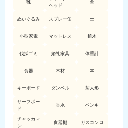
靴
傘
9:00〜19:00 年中無休
ベッド
中部
ぬいぐるみ
スプレー缶
土
愛知県
岐阜県
050-1881-5255
050-1881-5259
小型家電
マットレス
植木
9:00〜19:00 年中無休
9:00〜19:00 年中無休
静岡県
長野県
伐採ゴミ
婚礼家具
体重計
050-1881-5256
050-1881-5260
9:00〜19:00 年中無休
9:00〜19:00 年中無休
食器
木材
本
福井県
石川県
050-1881-5258
050-1881-5261
キーボード
ダンベル
菊人形
9:00〜19:00 年中無休
9:00〜19:00 年中無休
サーフボー
富山県
山梨県
香水
ペンキ
ド
050-1881-5262
050-1881-5257
9:00〜19:00 年中無休
9:00〜19:00 年中無休
チャッカマ
食器棚
ガスコンロ
ン