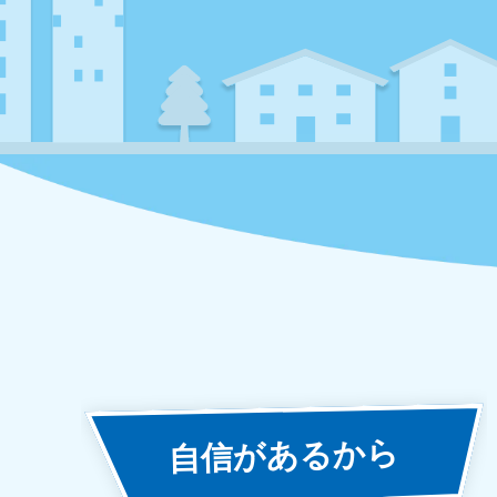
あるから
自信が