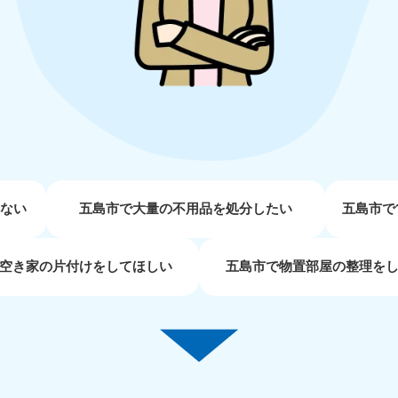
近畿
兵庫県
奈良県
三
881-5251
050-1881-5249
050-18
0〜19:00 年中無休
受付時間
9:00〜19:00 年中無休
受付時間
9:00
京都府
和歌山県
881-5252
050-1881-5248
0〜19:00 年中無休
受付時間
9:00〜19:00 年中無休
せない
五島市で大量の不用品を処分したい
五島市で
中国
空き家の片付けをしてほしい
五島市で物置部屋の整理を
山口県
広島県
鳥
80-
050-1881-5144
050-18
受付時間
9:00〜19:00 年中無休
受付時間
9:00
0〜19:00 年中無休