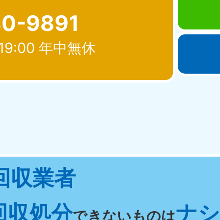
80-9891
19:00 年中無休
北海道・東北
青森県
岩手県
秋
881-5276
050-1881-5274
050-18
0〜19:00 年中無休
受付時間
9:00〜19:00 年中無休
受付時間
9:00
宮城県
福島県
回収業者
881-5272
050-1881-5271
0〜19:00 年中無休
受付時間
9:00〜19:00 年中無休
回収処分
ナシ 
関東
できないものは