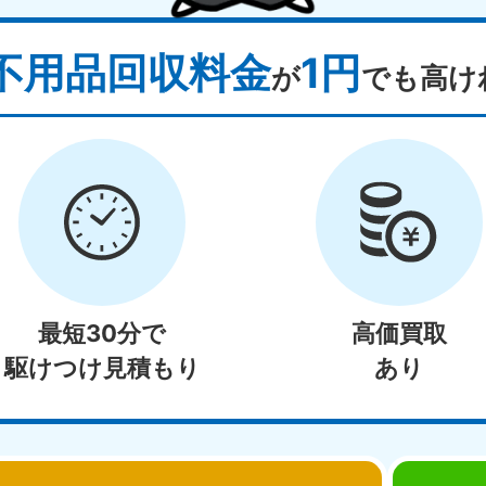
不用品回収料金
1円
が
でも高け
最短30分で
高価買取
駆けつけ見積もり
あり