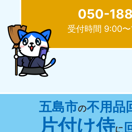
050-18
受付時間 9:00〜
北海道
050-1881-5277
050-1
受付時間
9:00〜19:00 年中無休
受付時間
9:0
山形県
五島市
不用品
050-1881-5273
050-1
の
受付時間
9:00〜19:00 年中無休
受付時間
9:0
片付け侍
に