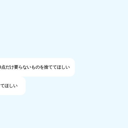
重県
81-5254
〜19:00 年中無休
1点だけ要らないものを捨ててほしい
してほしい
取県
81-5156
〜19:00 年中無休