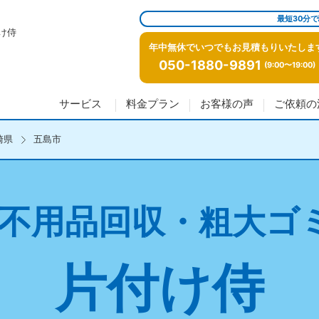
最短30分
け侍
年中無休でいつでもお見積もりいたしま
050-1880-9891
(9:00〜19:00)
サービス
料金プラン
お客様の声
ご依頼の
崎県
五島市
不用品回収・粗大ゴ
片付け侍