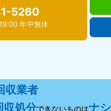
81-5260
19:00 年中無休
北海道・東北
青森県
岩手県
秋
881-5276
050-1881-5274
050-18
0〜19:00 年中無休
受付時間
9:00〜19:00 年中無休
受付時間
9:00
宮城県
福島県
回収業者
881-5272
050-1881-5271
0〜19:00 年中無休
受付時間
9:00〜19:00 年中無休
回収処分
ナシ 
関東
できないものは