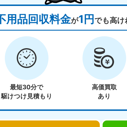
不用品回収料金
1円
が
でも高け
最短30分で
高価買取
駆けつけ見積もり
あり