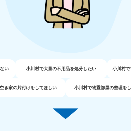
近畿
兵庫県
奈良県
三
881-5251
050-1881-5249
050-18
0〜19:00 年中無休
受付時間
9:00〜19:00 年中無休
受付時間
9:00
京都府
和歌山県
881-5252
050-1881-5248
0〜19:00 年中無休
受付時間
9:00〜19:00 年中無休
せない
小川村で大量の不用品を処分したい
小川村で
中国
空き家の片付けをしてほしい
小川村で物置部屋の整理を
山口県
広島県
鳥
80-
050-1881-5144
050-18
受付時間
9:00〜19:00 年中無休
受付時間
9:00
0〜19:00 年中無休