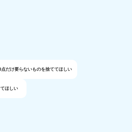
重県
81-5254
〜19:00 年中無休
1点だけ要らないものを捨ててほしい
してほしい
取県
81-5156
〜19:00 年中無休