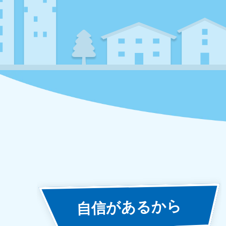
あるから
自信が