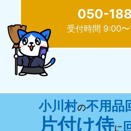
050-18
受付時間 9:00〜
北海道
050-1881-5277
050-1
受付時間
9:00〜19:00 年中無休
受付時間
9:0
山形県
小川村
不用品
050-1881-5273
050-1
の
受付時間
9:00〜19:00 年中無休
受付時間
9:0
片付け侍
に