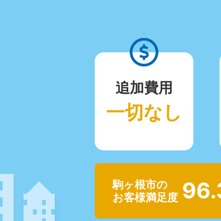
追加費用
一切なし
96
駒ヶ根市の
お客様満足度