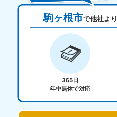
駒ヶ根市
で他社よ
365日
年中無休で対応