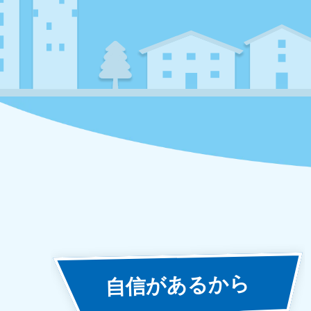
あるから
自信が