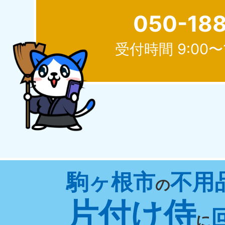
050-18
受付時間 9:00〜
北海道
050-1881-5277
050-1
受付時間
9:00〜19:00 年中無休
受付時間
9:0
山形県
駒ヶ根市
不用
050-1881-5273
050-1
の
受付時間
9:00〜19:00 年中無休
受付時間
9:0
片付け侍
に