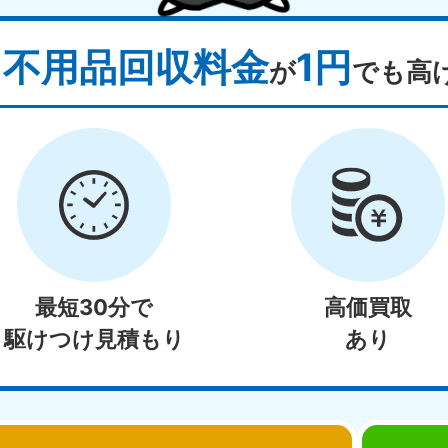
不用品回収料金
1円
り
が
でも高
最短30分で
高価買取
駆けつけ見積もり
あり