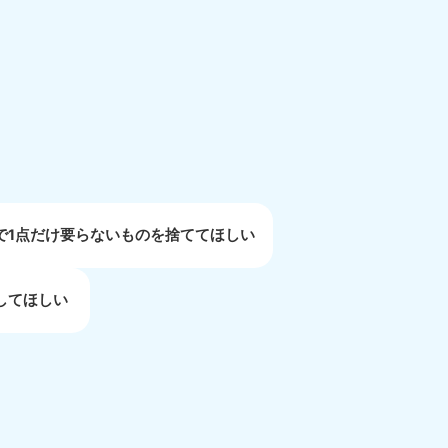
重県
81-5254
〜19:00 年中無休
で1点だけ要らないものを捨ててほしい
してほしい
取県
81-5156
〜19:00 年中無休