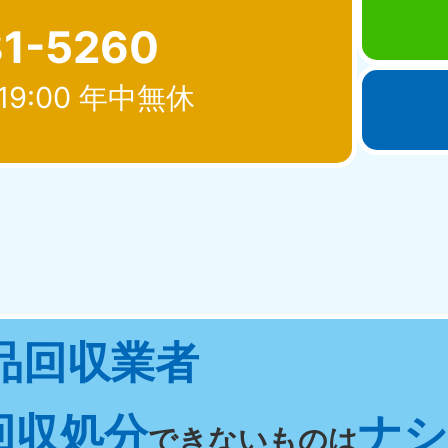
81-5260
19:00 年中無休
北海道・東北
青森県
岩手県
秋
881-5276
050-1881-5274
050-18
0〜19:00 年中無休
受付時間
9:00〜19:00 年中無休
受付時間
9:00
宮城県
福島県
品回収業者
881-5272
050-1881-5271
0〜19:00 年中無休
受付時間
9:00〜19:00 年中無休
回収処分
ナシ 
関東
できないものは