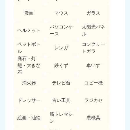
中国
漫画
マウス
ガラス
岡山県
山口県
050-1881-5146
050-1880-9900
パソコンケ
太陽光パネ
ヘルメット
9:00〜19:00 年中無休
9:00〜19:00 年中無休
ース
ル
ペットボト
コンクリー
広島県
鳥取県
レンガ
050-1881-5144
050-1881-5156
ル
トガラ
9:00〜19:00 年中無休
9:00〜19:00 年中無休
庭石・灯
鉄くず
車いす
籠・大きな
島根県
石
050-1881-5145
消火器
テレビ台
コピー機
9:00〜19:00 年中無休
四国
ドレッサー
古い工具
ラジカセ
香川県
徳島県
050-1880-9899
050-1880-9898
筋トレマシ
絵画・油絵
農機具
9:00〜19:00 年中無休
9:00〜19:00 年中無休
ン