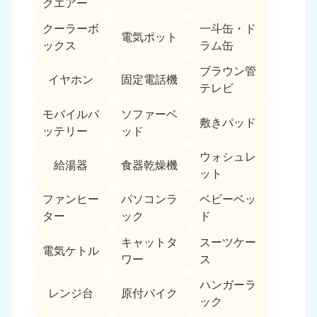
クエアー
クーラーボ
一斗缶・ド
電気ポット
ックス
ラム缶
ブラウン管
イヤホン
固定電話機
テレビ
モバイルバ
ソファーベ
敷きパッド
ッテリー
ッド
ウォシュレ
給湯器
食器乾燥機
ット
ファンヒー
パソコンラ
ベビーベッ
ター
ック
ド
キャットタ
スーツケー
電気ケトル
ワー
ス
ハンガーラ
レンジ台
原付バイク
ック