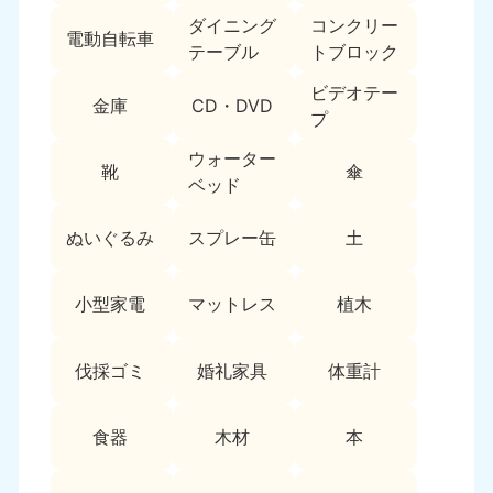
9:00〜19:00 年中無休
ダイニング
コンクリー
電動自転車
テーブル
トブロック
中部
ビデオテー
金庫
CD・DVD
愛知県
岐阜県
プ
050-1881-5255
050-1881-5259
9:00〜19:00 年中無休
9:00〜19:00 年中無休
ウォーター
靴
傘
ベッド
静岡県
長野県
050-1881-5256
050-1881-5260
ぬいぐるみ
スプレー缶
土
9:00〜19:00 年中無休
9:00〜19:00 年中無休
福井県
石川県
小型家電
マットレス
植木
050-1881-5258
050-1881-5261
9:00〜19:00 年中無休
9:00〜19:00 年中無休
伐採ゴミ
婚礼家具
体重計
富山県
山梨県
050-1881-5262
050-1881-5257
食器
木材
本
9:00〜19:00 年中無休
9:00〜19:00 年中無休