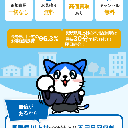
追加費用
お見積り
高価買取
キャンセル
一切なし
無料
無料
あり
長野県川上村の不用品回収は
長野県川上村の
96.3%
30分
最短
で駆け付け！
お客様満足度
即日処分！
自信が
あるから