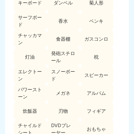
新潟県
キーボード
ダンベル
菊人形
050-1881-5263
9:00〜19:00 年中無休
サーフボー
香水
ペンキ
近畿
ド
チャッカマ
大阪府
兵庫県
食器棚
ガスコンロ
ン
050-1881-5250
050-1881-5251
9:00〜19:00 年中無休
9:00〜19:00 年中無休
発砲スチロ
灯油
枕
ール
奈良県
三重県
050-1881-5249
050-1881-5254
エレクトー
スノーボー
スピーカー
9:00〜19:00 年中無休
9:00〜19:00 年中無休
ン
ド
パワースト
滋賀県
京都府
メガネ
アルバム
050-1881-5253
050-1881-5252
ーン
9:00〜19:00 年中無休
9:00〜19:00 年中無休
炊飯器
刃物
フィギア
和歌山県
050-1881-5248
チャイルド
DVDプレ
おもちゃ
9:00〜19:00 年中無休
シート
ーヤー