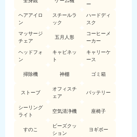
全身鏡
ゲーム機
ー
福島県
ヘアアイロ
スチールラ
ハードディ
050-1881-5271
ン
ック
スク
9:00〜19:00 年中無休
マッサージ
コーヒーメ
関東
五月人形
チェア
ーカー
東京都
神奈川県
ヘッドフォ
キャビネッ
キャリーケ
050-1881-5265
050-1881-5264
ン
ト
ース
9:00〜19:00 年中無休
9:00〜19:00 年中無休
掃除機
神棚
ゴミ箱
千葉県
埼玉県
050-1881-5268
050-1881-5266
9:00〜19:00 年中無休
9:00〜19:00 年中無休
オフィスチ
ストーブ
バッテリー
ェア
栃木県
茨城県
シーリング
050-1881-5270
050-1881-5269
空気清浄機
座椅子
ライト
9:00〜19:00 年中無休
9:00〜19:00 年中無休
ビーズクッ
群馬県
すのこ
ヨギボー
ション
050-1881-5267