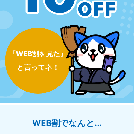
OFF
『WEB割を見た』
と言ってネ！
WEB割でなんと...