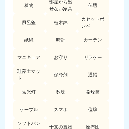
部屋から出
愛媛県
高知県
着物
仏壇
050-1880-9896
050-1880-9897
せない家具
9:00〜19:00 年中無休
9:00〜19:00 年中無休
カセットボ
風呂釜
植木鉢
九州・沖縄
ンベ
福岡県
佐賀県
絨毯
時計
カーテン
050-1880-9895
050-1880-9894
9:00〜19:00 年中無休
9:00〜19:00 年中無休
マニキュア
お守り
ガラケー
長崎県
鹿児島県
050-1880-9891
050-1880-9889
珪藻土マッ
保冷剤
通帳
9:00〜19:00 年中無休
9:00〜19:00 年中無休
ト
大分県
宮崎県
蛍光灯
数珠
発煙筒
050-1880-9893
050-1880-9890
9:00〜19:00 年中無休
9:00〜19:00 年中無休
ケーブル
スマホ
位牌
熊本県
沖縄県
050-1880-9892
050-1880-9887
ソフトバン
干支の置物
座布団
9:00〜19:00 年中無休
9:00〜19:00 年中無休