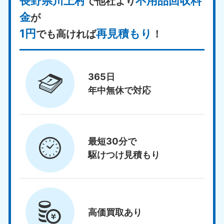
長野県川上村
不用品回収料
で他社より
金
が
1円
再見積もり
でも高ければ
！
365日
年中無休で対応
最短30分で
駆けつけ見積もり
高価買取
あり