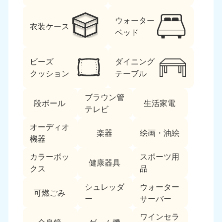
ウォーター
衣装ケース
ベッド
ビーズ
ダイニング
クッション
テーブル
北海道・東北
ブラウン管
段ボール
生活家電
北海道
青森県
テレビ
050-1881-5277
050-1881-5276
オーディオ
9:00〜19:00 年中無休
9:00〜19:00 年中無休
楽器
絵画・油絵
機器
岩手県
秋田県
カラーボッ
スポーツ用
050-1881-5274
050-1881-5275
健康器具
クス
品
9:00〜19:00 年中無休
9:00〜19:00 年中無休
シュレッダ
ウォーター
可燃ごみ
山形県
宮城県
ー
サーバー
050-1881-5273
050-1881-5272
9:00〜19:00 年中無休
9:00〜19:00 年中無休
ワインセラ