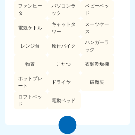
ファンヒー
パソコンラ
ベビーベッ
ター
ック
ド
キャットタ
スーツケー
電気ケトル
ワー
ス
ハンガーラ
レンジ台
原付バイク
ック
物置
こたつ
衣類乾燥機
ホットプレ
ドライヤー
破魔矢
ート
ロフトベッ
電動ベッド
ド