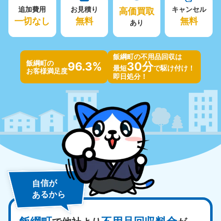
追加費用
お見積り
高価買取
キャンセル
一切なし
無料
無料
あり
飯綱町の不用品回収は
飯綱町の
96.3%
30分
最短
で駆け付け！
お客様満足度
即日処分！
自信が
あるから