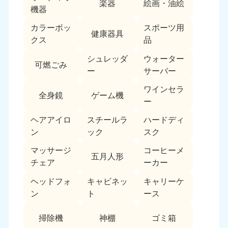
楽器
絵画・油絵
機器
カラーボッ
スポーツ用
健康器具
クス
品
シュレッダ
ウォーター
可燃ごみ
ー
サーバー
北海道・東北
ワインセラ
全身鏡
ゲーム機
ー
北海道
青森県
050-1881-5277
050-1881-5276
ヘアアイロ
スチールラ
ハードディ
9:00〜19:00 年中無休
9:00〜19:00 年中無休
ン
ック
スク
マッサージ
コーヒーメ
岩手県
秋田県
五月人形
チェア
ーカー
050-1881-5274
050-1881-5275
9:00〜19:00 年中無休
9:00〜19:00 年中無休
ヘッドフォ
キャビネッ
キャリーケ
ン
ト
ース
山形県
宮城県
050-1881-5273
050-1881-5272
掃除機
神棚
ゴミ箱
9:00〜19:00 年中無休
9:00〜19:00 年中無休