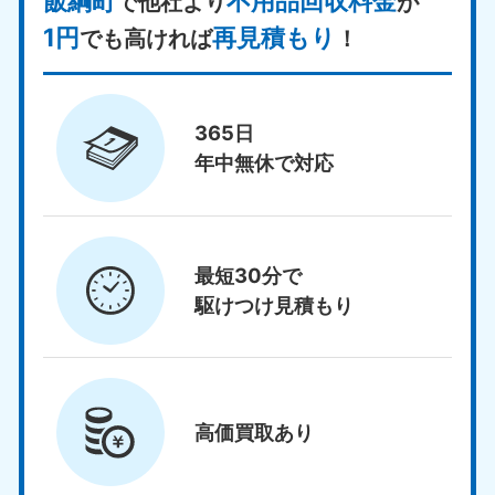
飯綱町
不用品回収料金
で他社より
が
1円
再見積もり
でも高ければ
！
365日
年中無休で対応
最短30分で
駆けつけ見積もり
高価買取
あり