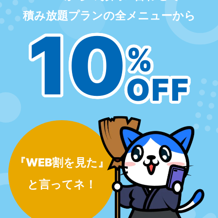
積み放題プランの全メニューから
10
%
OFF
『WEB割を見た』
と言ってネ！