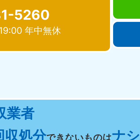
81-5260
19:00 年中無休
北海道・東北
青森県
岩手県
秋
881-5276
050-1881-5274
050-18
0〜19:00 年中無休
受付時間
9:00〜19:00 年中無休
受付時間
9:00
宮城県
福島県
収業者
881-5272
050-1881-5271
0〜19:00 年中無休
受付時間
9:00〜19:00 年中無休
回収処分
ナシ 
関東
できないものは