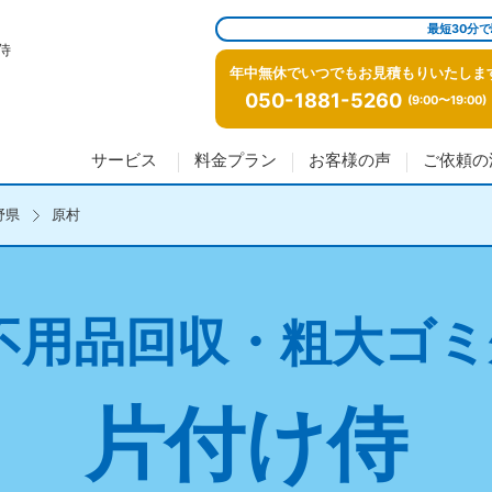
最短30分
侍
年中無休でいつでもお見積もりいたしま
050-1881-5260
(9:00〜19:00)
サービス
料金プラン
お客様の声
ご依頼の
野県
原村
不用品回収・粗大ゴミ
片付け侍