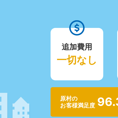
追加費用
一切なし
96
原村の
お客様満足度