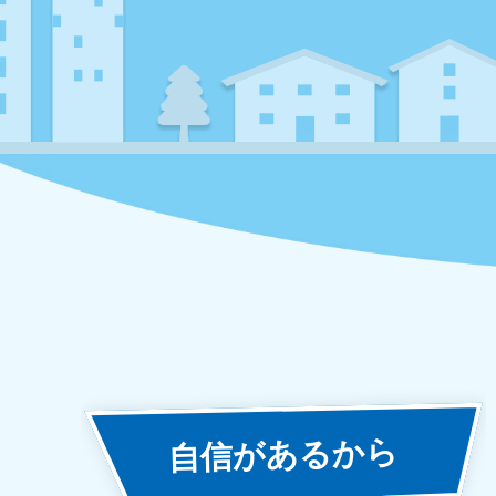
あるから
自信が