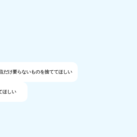
重県
81-5254
〜19:00 年中無休
1点だけ要らないものを捨ててほしい
てほしい
取県
81-5156
〜19:00 年中無休