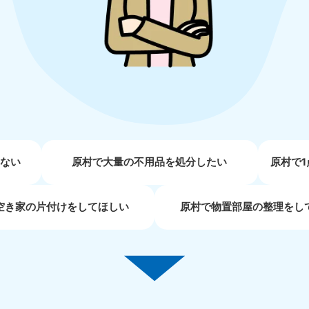
近畿
兵庫県
奈良県
三
881-5251
050-1881-5249
050-18
0〜19:00 年中無休
受付時間
9:00〜19:00 年中無休
受付時間
9:00
京都府
和歌山県
881-5252
050-1881-5248
0〜19:00 年中無休
受付時間
9:00〜19:00 年中無休
せない
原村で大量の不用品を処分したい
原村で
中国
空き家の片付けをしてほしい
原村で物置部屋の整理をし
山口県
広島県
鳥
80-
050-1881-5144
050-18
受付時間
9:00〜19:00 年中無休
受付時間
9:00
0〜19:00 年中無休