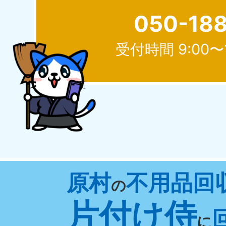
050-18
受付時間 9:00〜
北海道
050-1881-5277
050-1
受付時間
9:00〜19:00 年中無休
受付時間
9:0
山形県
原村
不用品回
050-1881-5273
050-1
の
受付時間
9:00〜19:00 年中無休
受付時間
9:0
片付け侍
に