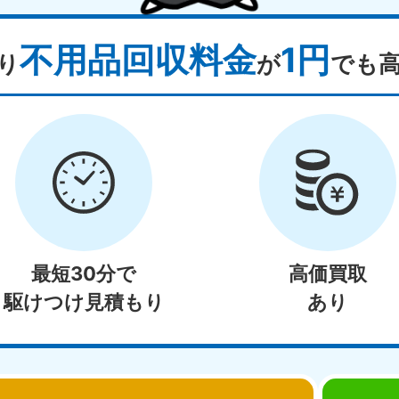
不用品回収料金
1円
り
が
でも
最短30分で
高価買取
駆けつけ見積もり
あり