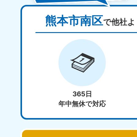
熊本市南区
で他社よ
365日
年中無休で対応