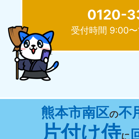
0120-3
受付時間 9:00〜
北海道
050-1881-5277
050-1
受付時間
9:00〜19:00 年中無休
受付時間
9:0
山形県
熊本市南区
不
050-1881-5273
050-1
の
受付時間
9:00〜19:00 年中無休
受付時間
9:0
片付け侍
に