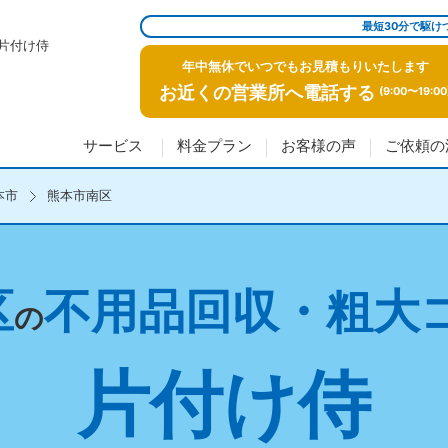
最短30分で駆け
片付け侍
年中無休でいつでもお見積もりいたします
お近くの営業所へ電話する
(9:00〜19:00
サービス
料金プラン
お客様の声
ご依頼の
本市
熊本市南区
区
不用品回収・粗大
の
片付け侍