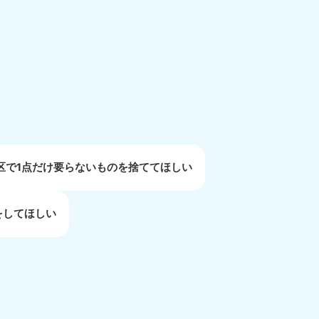
重県
81-5254
〜19:00 年中無休
区で1点だけ要らないものを捨ててほしい
をしてほしい
取県
81-5156
〜19:00 年中無休