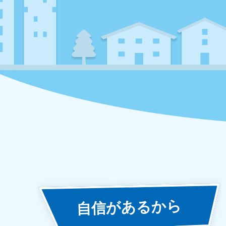
あるから
自信が