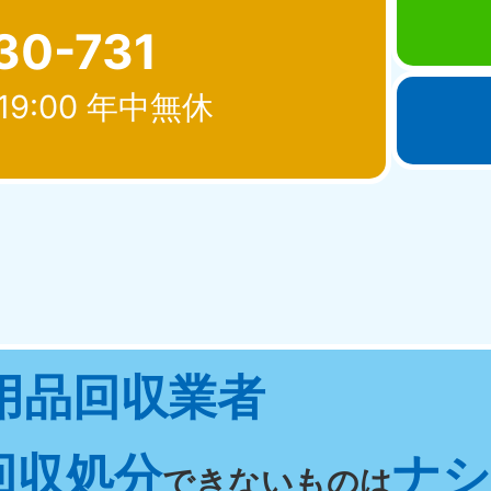
30-731
19:00 年中無休
北海道・東北
青森県
岩手県
秋
881-5276
050-1881-5274
050-18
0〜19:00 年中無休
受付時間
9:00〜19:00 年中無休
受付時間
9:00
宮城県
福島県
用品回収業者
881-5272
050-1881-5271
0〜19:00 年中無休
受付時間
9:00〜19:00 年中無休
回収処分
ナシ 
関東
できないものは