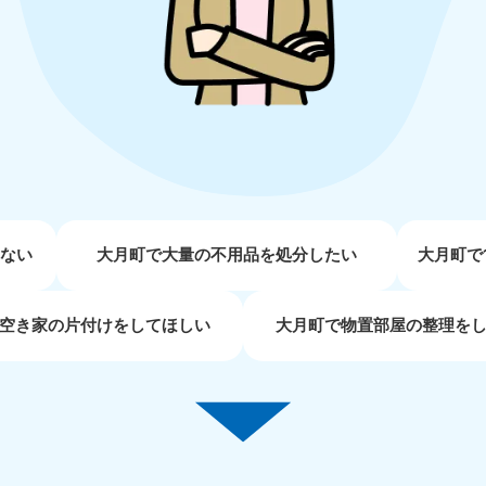
近畿
兵庫県
奈良県
三
881-5251
050-1881-5249
050-18
0〜19:00 年中無休
受付時間
9:00〜19:00 年中無休
受付時間
9:00
京都府
和歌山県
881-5252
050-1881-5248
0〜19:00 年中無休
受付時間
9:00〜19:00 年中無休
せない
大月町で大量の不用品を処分したい
大月町で
中国
空き家の片付けをしてほしい
大月町で物置部屋の整理を
山口県
広島県
鳥
80-
050-1881-5144
050-18
受付時間
9:00〜19:00 年中無休
受付時間
9:00
0〜19:00 年中無休