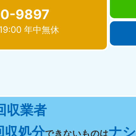
80-9897
19:00 年中無休
北海道・東北
青森県
岩手県
秋
881-5276
050-1881-5274
050-18
0〜19:00 年中無休
受付時間
9:00〜19:00 年中無休
受付時間
9:00
宮城県
福島県
回収業者
881-5272
050-1881-5271
0〜19:00 年中無休
受付時間
9:00〜19:00 年中無休
回収処分
ナシ 
関東
できないものは