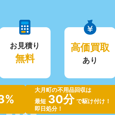
お見積り
高価買取
無料
あり
大月町の不用品回収は
.3%
30分
最短
で駆け付け！
即日処分！