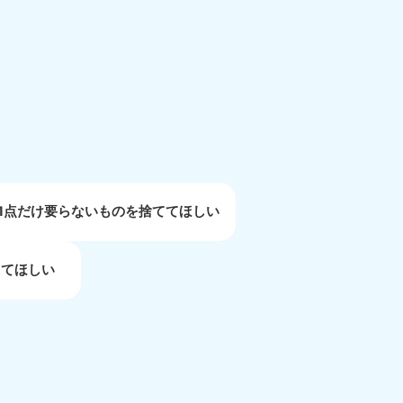
重県
81-5254
〜19:00 年中無休
1点だけ要らないものを捨ててほしい
してほしい
取県
81-5156
〜19:00 年中無休