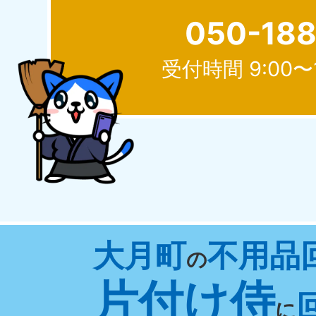
050-18
受付時間 9:00〜
北海道
050-1881-5277
050-1
受付時間
9:00〜19:00 年中無休
受付時間
9:0
山形県
大月町
不用品
050-1881-5273
050-1
の
受付時間
9:00〜19:00 年中無休
受付時間
9:0
片付け侍
に