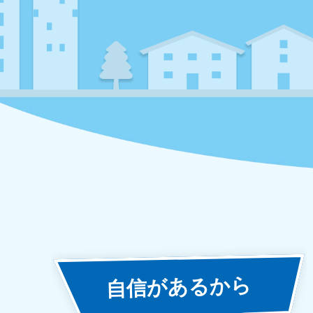
あるから
自信が