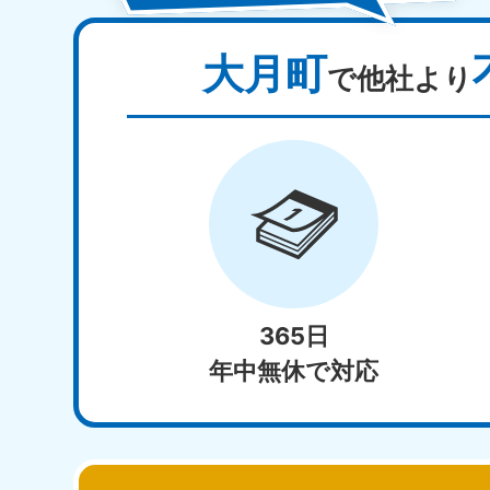
大月町
で他社より
365日
年中無休で対応