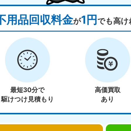
不用品回収料金
1円
が
でも高け
最短30分で
高価買取
駆けつけ見積もり
あり