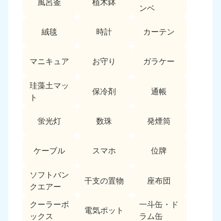
風呂釜
植木鉢
愛媛県
高知県
ンベ
050-1880-9896
050-1880-9897
9:00〜19:00 年中無休
9:00〜19:00 年中無休
絨毯
時計
カーテン
九州・沖縄
マニキュア
お守り
ガラケー
福岡県
佐賀県
050-1880-9895
050-1880-9894
珪藻土マッ
9:00〜19:00 年中無休
9:00〜19:00 年中無休
保冷剤
通帳
ト
長崎県
鹿児島県
050-1880-9891
050-1880-9889
蛍光灯
数珠
発煙筒
9:00〜19:00 年中無休
9:00〜19:00 年中無休
ケーブル
スマホ
位牌
大分県
宮崎県
050-1880-9893
050-1880-9890
9:00〜19:00 年中無休
9:00〜19:00 年中無休
ソフトバン
干支の置物
座布団
クエアー
熊本県
沖縄県
クーラーボ
一斗缶・ド
050-1880-9892
050-1880-9887
電気ポット
ックス
ラム缶
9:00〜19:00 年中無休
9:00〜19:00 年中無休