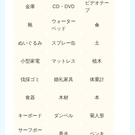
ビデオテー
9:00〜19:00 年中無休
金庫
CD・DVD
プ
中部
ウォーター
靴
傘
ベッド
愛知県
岐阜県
050-1881-5255
050-1881-5259
9:00〜19:00 年中無休
9:00〜19:00 年中無休
ぬいぐるみ
スプレー缶
土
静岡県
長野県
小型家電
マットレス
植木
050-1881-5256
050-1881-5260
9:00〜19:00 年中無休
9:00〜19:00 年中無休
伐採ゴミ
婚礼家具
体重計
福井県
石川県
050-1881-5258
050-1881-5261
9:00〜19:00 年中無休
9:00〜19:00 年中無休
食器
木材
本
富山県
山梨県
050-1881-5262
050-1881-5257
キーボード
ダンベル
菊人形
9:00〜19:00 年中無休
9:00〜19:00 年中無休
サーフボー
香水
ペンキ