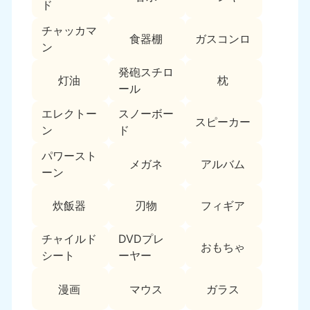
新潟県
ド
050-1881-5263
チャッカマ
9:00〜19:00 年中無休
食器棚
ガスコンロ
ン
近畿
発砲スチロ
灯油
枕
大阪府
兵庫県
ール
050-1881-5250
050-1881-5251
エレクトー
スノーボー
9:00〜19:00 年中無休
9:00〜19:00 年中無休
スピーカー
ン
ド
奈良県
三重県
パワースト
050-1881-5249
050-1881-5254
メガネ
アルバム
ーン
9:00〜19:00 年中無休
9:00〜19:00 年中無休
炊飯器
刃物
フィギア
滋賀県
京都府
050-1881-5253
050-1881-5252
チャイルド
DVDプレ
9:00〜19:00 年中無休
9:00〜19:00 年中無休
おもちゃ
シート
ーヤー
和歌山県
050-1881-5248
漫画
マウス
ガラス
9:00〜19:00 年中無休