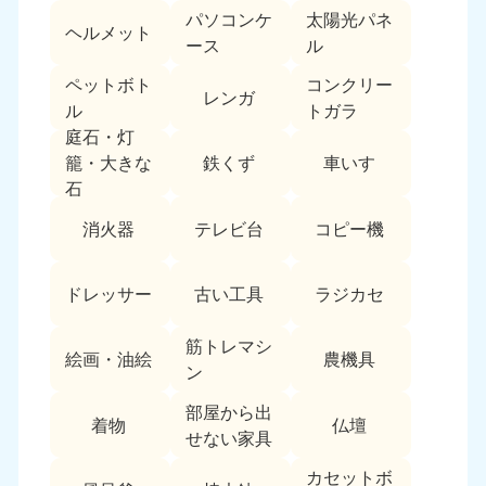
パソコンケ
太陽光パネ
中国
ヘルメット
ース
ル
岡山県
山口県
ペットボト
コンクリー
050-1881-5146
050-1880-9900
レンガ
ル
トガラ
9:00〜19:00 年中無休
9:00〜19:00 年中無休
庭石・灯
鉄くず
車いす
籠・大きな
広島県
鳥取県
石
050-1881-5144
050-1881-5156
9:00〜19:00 年中無休
9:00〜19:00 年中無休
消火器
テレビ台
コピー機
島根県
050-1881-5145
ドレッサー
古い工具
ラジカセ
9:00〜19:00 年中無休
筋トレマシ
四国
絵画・油絵
農機具
ン
香川県
徳島県
部屋から出
050-1880-9899
050-1880-9898
着物
仏壇
せない家具
9:00〜19:00 年中無休
9:00〜19:00 年中無休
カセットボ