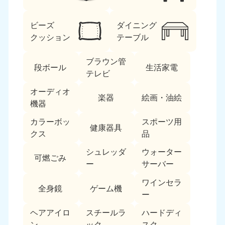
ビーズ
ダイニング
クッション
テーブル
ブラウン管
段ボール
生活家電
テレビ
北海道・東北
オーディオ
楽器
絵画・油絵
機器
北海道
青森県
050-1881-5277
050-1881-5276
カラーボッ
スポーツ用
健康器具
9:00〜19:00 年中無休
9:00〜19:00 年中無休
クス
品
シュレッダ
ウォーター
岩手県
秋田県
可燃ごみ
050-1881-5274
050-1881-5275
ー
サーバー
9:00〜19:00 年中無休
9:00〜19:00 年中無休
ワインセラ
全身鏡
ゲーム機
ー
山形県
宮城県
050-1881-5273
050-1881-5272
ヘアアイロ
スチールラ
ハードディ
9:00〜19:00 年中無休
9:00〜19:00 年中無休
ン
ック
スク