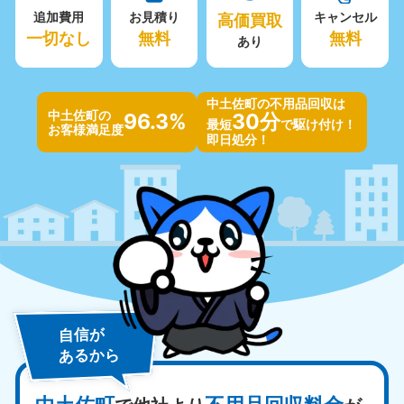
追加費用
お見積り
高価買取
キャンセル
一切なし
無料
無料
あり
中土佐町の不用品回収は
中土佐町の
96.3%
30分
最短
で駆け付け！
お客様満足度
即日処分！
自信が
あるから