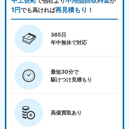
中土佐町
不用品回収料金
で他社より
が
1円
再見積もり
でも高ければ
！
365日
年中無休で対応
最短30分で
駆けつけ見積もり
高価買取
あり