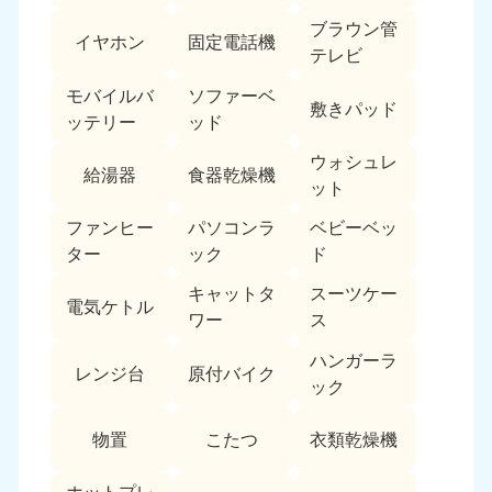
ブラウン管
イヤホン
固定電話機
テレビ
モバイルバ
ソファーベ
敷きパッド
ッテリー
ッド
ウォシュレ
給湯器
食器乾燥機
ット
ファンヒー
パソコンラ
ベビーベッ
ター
ック
ド
キャットタ
スーツケー
電気ケトル
ワー
ス
ハンガーラ
レンジ台
原付バイク
ック
物置
こたつ
衣類乾燥機