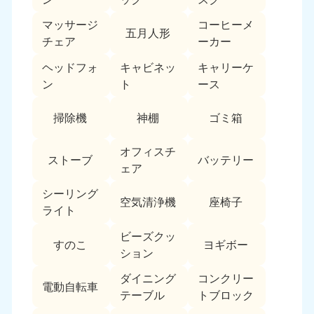
福島県
マッサージ
コーヒーメ
五月人形
050-1881-5271
チェア
ーカー
9:00〜19:00 年中無休
ヘッドフォ
キャビネッ
キャリーケ
関東
ン
ト
ース
東京都
神奈川県
掃除機
神棚
ゴミ箱
050-1881-5265
050-1881-5264
9:00〜19:00 年中無休
9:00〜19:00 年中無休
オフィスチ
ストーブ
バッテリー
ェア
千葉県
埼玉県
050-1881-5268
050-1881-5266
シーリング
9:00〜19:00 年中無休
9:00〜19:00 年中無休
空気清浄機
座椅子
ライト
栃木県
茨城県
ビーズクッ
すのこ
ヨギボー
050-1881-5270
050-1881-5269
ション
9:00〜19:00 年中無休
9:00〜19:00 年中無休
ダイニング
コンクリー
電動自転車
群馬県
テーブル
トブロック
050-1881-5267