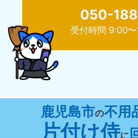
050-18
受付時間 9:00〜
北海道
050-1881-5277
050-1
受付時間
9:00〜19:00 年中無休
受付時間
9:0
山形県
鹿児島市
不用
050-1881-5273
050-1
の
受付時間
9:00〜19:00 年中無休
受付時間
9:0
片付け侍
に