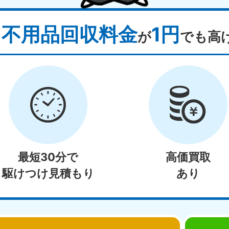
不用品回収料金
1円
り
が
でも高
最短30分で
高価買取
駆けつけ見積もり
あり