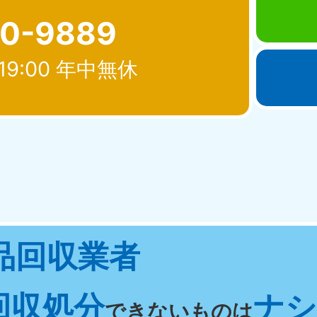
80-9889
19:00 年中無休
北海道・東北
青森県
岩手県
秋
881-5276
050-1881-5274
050-18
0〜19:00 年中無休
受付時間
9:00〜19:00 年中無休
受付時間
9:00
宮城県
福島県
品回収業者
881-5272
050-1881-5271
0〜19:00 年中無休
受付時間
9:00〜19:00 年中無休
回収処分
ナシ 
関東
できないものは