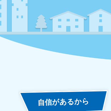
あるから
自信が