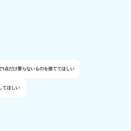
重県
81-5254
〜19:00 年中無休
で1点だけ要らないものを捨ててほしい
してほしい
取県
81-5156
〜19:00 年中無休