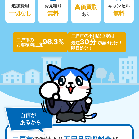
追加費用
お見積り
高価買取
キャンセル
一切なし
無料
無料
あり
二戸市の不用品回収は
二戸市の
96.3%
30分
最短
で駆け付け！
お客様満足度
即日処分！
自信が
あるから