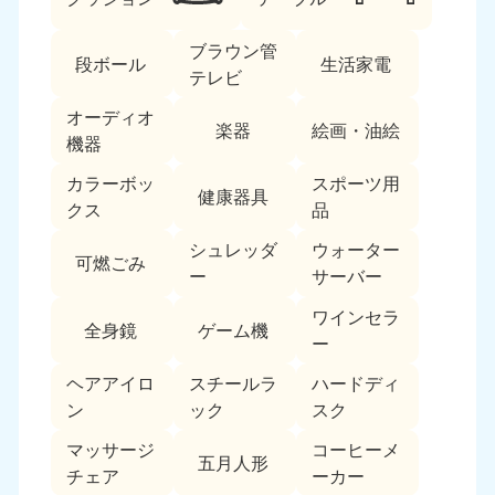
ブラウン管
段ボール
生活家電
テレビ
オーディオ
楽器
絵画・油絵
機器
カラーボッ
スポーツ用
北海道・東北
健康器具
クス
品
北海道
青森県
シュレッダ
ウォーター
050-1881-5277
050-1881-5276
可燃ごみ
ー
サーバー
9:00〜19:00 年中無休
9:00〜19:00 年中無休
ワインセラ
全身鏡
ゲーム機
岩手県
秋田県
ー
050-1881-5274
050-1881-5275
9:00〜19:00 年中無休
9:00〜19:00 年中無休
ヘアアイロ
スチールラ
ハードディ
ン
ック
スク
山形県
宮城県
マッサージ
コーヒーメ
050-1881-5273
050-1881-5272
五月人形
チェア
ーカー
9:00〜19:00 年中無休
9:00〜19:00 年中無休