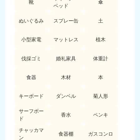
靴
傘
9:00〜19:00 年中無休
ベッド
中部
ぬいぐるみ
スプレー缶
土
愛知県
岐阜県
050-1881-5255
050-1881-5259
小型家電
マットレス
植木
9:00〜19:00 年中無休
9:00〜19:00 年中無休
静岡県
長野県
伐採ゴミ
婚礼家具
体重計
050-1881-5256
050-1881-5260
9:00〜19:00 年中無休
9:00〜19:00 年中無休
食器
木材
本
福井県
石川県
050-1881-5258
050-1881-5261
キーボード
ダンベル
菊人形
9:00〜19:00 年中無休
9:00〜19:00 年中無休
サーフボー
富山県
山梨県
香水
ペンキ
ド
050-1881-5262
050-1881-5257
9:00〜19:00 年中無休
9:00〜19:00 年中無休
チャッカマ
食器棚
ガスコンロ
ン