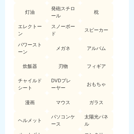
新潟県
050-1881-5263
発砲スチロ
灯油
枕
9:00〜19:00 年中無休
ール
近畿
エレクトー
スノーボー
スピーカー
ン
ド
大阪府
兵庫県
050-1881-5250
050-1881-5251
パワースト
メガネ
アルバム
9:00〜19:00 年中無休
9:00〜19:00 年中無休
ーン
奈良県
三重県
炊飯器
刃物
フィギア
050-1881-5249
050-1881-5254
9:00〜19:00 年中無休
9:00〜19:00 年中無休
チャイルド
DVDプレ
おもちゃ
シート
ーヤー
滋賀県
京都府
050-1881-5253
050-1881-5252
漫画
マウス
ガラス
9:00〜19:00 年中無休
9:00〜19:00 年中無休
パソコンケ
太陽光パネ
和歌山県
ヘルメット
050-1881-5248
ース
ル
9:00〜19:00 年中無休