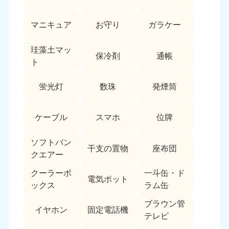
愛媛県
高知県
050-1880-9896
050-1880-9897
マニキュア
お守り
ガラケー
9:00〜19:00 年中無休
9:00〜19:00 年中無休
九州・沖縄
珪藻土マッ
保冷剤
通帳
ト
福岡県
佐賀県
050-1880-9895
050-1880-9894
蛍光灯
数珠
発煙筒
9:00〜19:00 年中無休
9:00〜19:00 年中無休
長崎県
鹿児島県
ケーブル
スマホ
位牌
050-1880-9891
050-1880-9889
9:00〜19:00 年中無休
9:00〜19:00 年中無休
ソフトバン
干支の置物
座布団
クエアー
大分県
宮崎県
050-1880-9893
050-1880-9890
クーラーボ
一斗缶・ド
電気ポット
9:00〜19:00 年中無休
9:00〜19:00 年中無休
ックス
ラム缶
熊本県
沖縄県
ブラウン管
イヤホン
固定電話機
050-1880-9892
050-1880-9887
テレビ
9:00〜19:00 年中無休
9:00〜19:00 年中無休