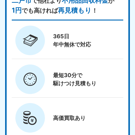
二戸市
不用品回収料金
で他社より
が
1円
再見積もり
でも高ければ
！
365日
年中無休で対応
最短30分で
駆けつけ見積もり
高価買取
あり