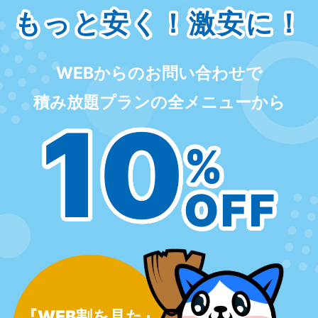
もっと安く！激安に！
WEBからのお問い合わせで
積み放題プランの全メニューから
10
%
OFF
『WEB割を見た』