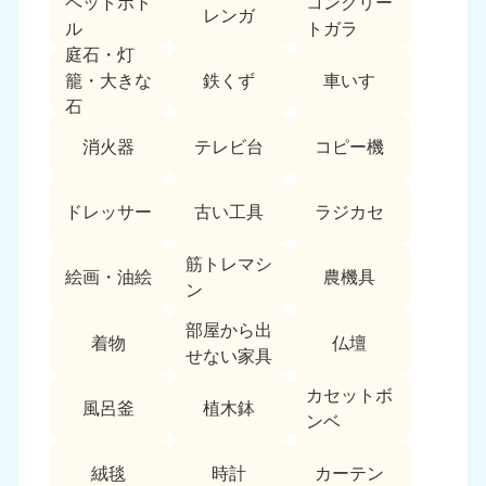
ペットボト
コンクリー
レンガ
中国
ル
トガラ
庭石・灯
岡山県
山口県
鉄くず
車いす
籠・大きな
050-1881-5146
050-1880-9900
石
9:00〜19:00 年中無休
9:00〜19:00 年中無休
消火器
テレビ台
コピー機
広島県
鳥取県
050-1881-5144
050-1881-5156
ドレッサー
古い工具
ラジカセ
9:00〜19:00 年中無休
9:00〜19:00 年中無休
筋トレマシ
島根県
絵画・油絵
農機具
050-1881-5145
ン
9:00〜19:00 年中無休
部屋から出
着物
仏壇
四国
せない家具
カセットボ
香川県
徳島県
風呂釜
植木鉢
050-1880-9899
050-1880-9898
ンベ
9:00〜19:00 年中無休
9:00〜19:00 年中無休
絨毯
時計
カーテン