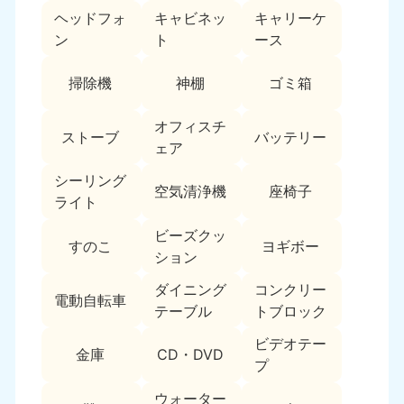
ヘッドフォ
キャビネッ
キャリーケ
福島県
ン
ト
ース
050-1881-5271
9:00〜19:00 年中無休
掃除機
神棚
ゴミ箱
関東
オフィスチ
ストーブ
バッテリー
東京都
神奈川県
ェア
050-1881-5265
050-1881-5264
9:00〜19:00 年中無休
9:00〜19:00 年中無休
シーリング
空気清浄機
座椅子
ライト
千葉県
埼玉県
ビーズクッ
050-1881-5268
050-1881-5266
すのこ
ヨギボー
ション
9:00〜19:00 年中無休
9:00〜19:00 年中無休
ダイニング
コンクリー
栃木県
茨城県
電動自転車
テーブル
トブロック
050-1881-5270
050-1881-5269
9:00〜19:00 年中無休
9:00〜19:00 年中無休
ビデオテー
金庫
CD・DVD
プ
群馬県
050-1881-5267
ウォーター