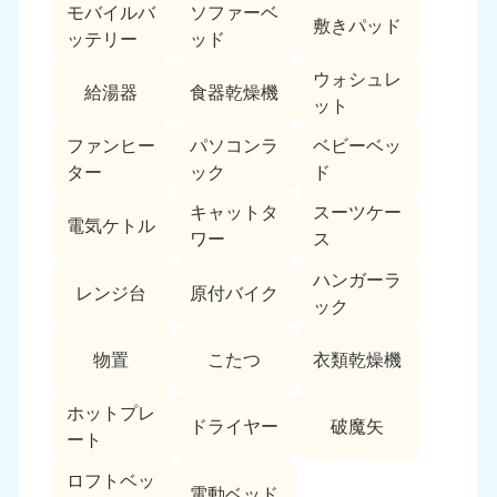
モバイルバ
ソファーベ
敷きパッド
ッテリー
ッド
ウォシュレ
給湯器
食器乾燥機
ット
ファンヒー
パソコンラ
ベビーベッ
ター
ック
ド
キャットタ
スーツケー
電気ケトル
ワー
ス
ハンガーラ
レンジ台
原付バイク
ック
物置
こたつ
衣類乾燥機
ホットプレ
ドライヤー
破魔矢
ート
ロフトベッ
電動ベッド