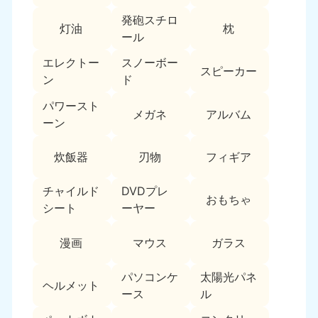
新潟県
050-1881-5263
発砲スチロ
灯油
枕
9:00〜19:00 年中無休
ール
近畿
エレクトー
スノーボー
スピーカー
ン
ド
大阪府
兵庫県
050-1881-5250
050-1881-5251
パワースト
メガネ
アルバム
9:00〜19:00 年中無休
9:00〜19:00 年中無休
ーン
奈良県
三重県
炊飯器
刃物
フィギア
050-1881-5249
050-1881-5254
9:00〜19:00 年中無休
9:00〜19:00 年中無休
チャイルド
DVDプレ
おもちゃ
シート
ーヤー
滋賀県
京都府
050-1881-5253
050-1881-5252
漫画
マウス
ガラス
9:00〜19:00 年中無休
9:00〜19:00 年中無休
パソコンケ
太陽光パネ
和歌山県
ヘルメット
050-1881-5248
ース
ル
9:00〜19:00 年中無休