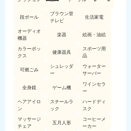
ブラウン管
段ボール
生活家電
テレビ
オーディオ
楽器
絵画・油絵
機器
カラーボッ
スポーツ用
北海道・東北
健康器具
クス
品
北海道
青森県
シュレッダ
ウォーター
050-1881-5277
050-1881-5276
可燃ごみ
ー
サーバー
9:00〜19:00 年中無休
9:00〜19:00 年中無休
ワインセラ
全身鏡
ゲーム機
岩手県
秋田県
ー
050-1881-5274
050-1881-5275
9:00〜19:00 年中無休
9:00〜19:00 年中無休
ヘアアイロ
スチールラ
ハードディ
ン
ック
スク
山形県
宮城県
マッサージ
コーヒーメ
050-1881-5273
050-1881-5272
五月人形
チェア
ーカー
9:00〜19:00 年中無休
9:00〜19:00 年中無休