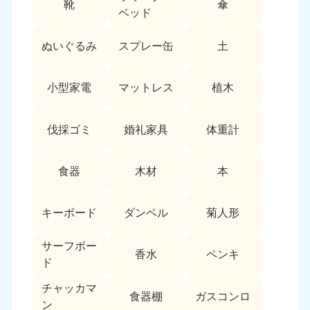
靴
傘
9:00〜19:00 年中無休
ベッド
中部
ぬいぐるみ
スプレー缶
土
愛知県
岐阜県
050-1881-5255
050-1881-5259
小型家電
マットレス
植木
9:00〜19:00 年中無休
9:00〜19:00 年中無休
静岡県
長野県
伐採ゴミ
婚礼家具
体重計
050-1881-5256
050-1881-5260
9:00〜19:00 年中無休
9:00〜19:00 年中無休
食器
木材
本
福井県
石川県
050-1881-5258
050-1881-5261
キーボード
ダンベル
菊人形
9:00〜19:00 年中無休
9:00〜19:00 年中無休
サーフボー
富山県
山梨県
香水
ペンキ
ド
050-1881-5262
050-1881-5257
9:00〜19:00 年中無休
9:00〜19:00 年中無休
チャッカマ
食器棚
ガスコンロ
ン