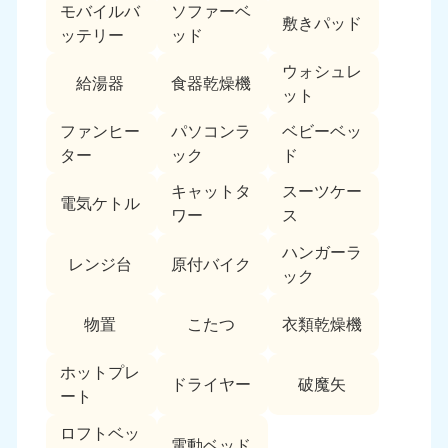
モバイルバ
ソファーベ
敷きパッド
ッテリー
ッド
ウォシュレ
給湯器
食器乾燥機
ット
ファンヒー
パソコンラ
ベビーベッ
ター
ック
ド
キャットタ
スーツケー
電気ケトル
ワー
ス
ハンガーラ
レンジ台
原付バイク
ック
物置
こたつ
衣類乾燥機
ホットプレ
ドライヤー
破魔矢
ート
ロフトベッ
電動ベッド