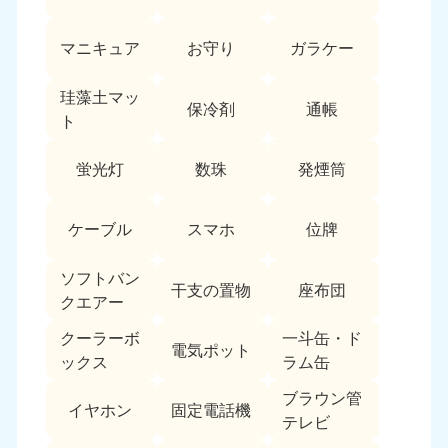
愛媛県
高知県
050-1880-9896
050-1880-9897
マニキュア
お守り
ガラケー
9:00〜19:00 年中無休
9:00〜19:00 年中無休
九州・沖縄
珪藻土マッ
保冷剤
通帳
ト
福岡県
佐賀県
050-1880-9895
050-1880-9894
蛍光灯
数珠
発煙筒
9:00〜19:00 年中無休
9:00〜19:00 年中無休
長崎県
鹿児島県
ケーブル
スマホ
位牌
050-1880-9891
050-1880-9889
9:00〜19:00 年中無休
9:00〜19:00 年中無休
ソフトバン
干支の置物
座布団
クエアー
大分県
宮崎県
050-1880-9893
050-1880-9890
クーラーボ
一斗缶・ド
電気ポット
9:00〜19:00 年中無休
9:00〜19:00 年中無休
ックス
ラム缶
熊本県
沖縄県
ブラウン管
イヤホン
固定電話機
050-1880-9892
050-1880-9887
テレビ
9:00〜19:00 年中無休
9:00〜19:00 年中無休