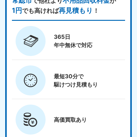
常総市
不用品回収料金
で他社より
が
1円
再見積もり
でも高ければ
！
365日
年中無休で対応
最短30分で
駆けつけ見積もり
高価買取
あり