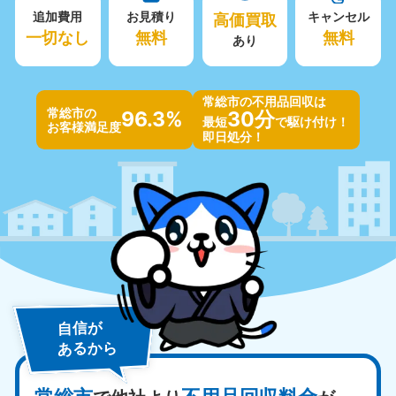
追加費用
お見積り
高価買取
キャンセル
一切なし
無料
無料
あり
常総市の不用品回収は
常総市の
96.3%
30分
最短
で駆け付け！
お客様満足度
即日処分！
自信が
あるから