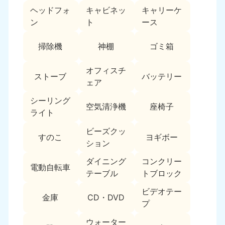
ヘッドフォ
キャビネッ
キャリーケ
福島県
ン
ト
ース
050-1881-5271
9:00〜19:00 年中無休
掃除機
神棚
ゴミ箱
関東
オフィスチ
ストーブ
バッテリー
東京都
神奈川県
ェア
050-1881-5265
050-1881-5264
9:00〜19:00 年中無休
9:00〜19:00 年中無休
シーリング
空気清浄機
座椅子
ライト
千葉県
埼玉県
ビーズクッ
050-1881-5268
050-1881-5266
すのこ
ヨギボー
ション
9:00〜19:00 年中無休
9:00〜19:00 年中無休
ダイニング
コンクリー
栃木県
茨城県
電動自転車
テーブル
トブロック
050-1881-5270
050-1881-5269
9:00〜19:00 年中無休
9:00〜19:00 年中無休
ビデオテー
金庫
CD・DVD
プ
群馬県
050-1881-5267
ウォーター