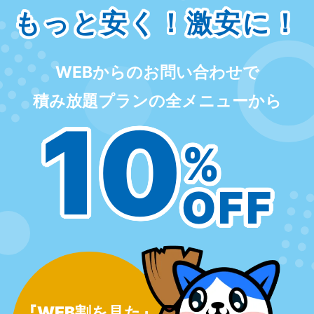
もっと安く！激安に！
WEBからのお問い合わせで
積み放題プランの全メニューから
10
%
OFF
『WEB割を見た』