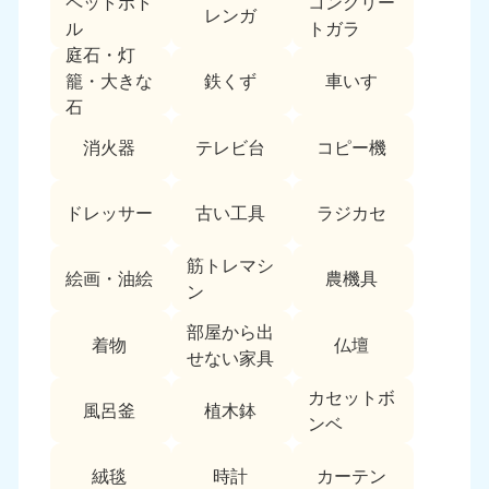
ペットボト
コンクリー
レンガ
中国
ル
トガラ
庭石・灯
岡山県
山口県
鉄くず
車いす
籠・大きな
050-1881-5146
050-1880-9900
石
9:00〜19:00 年中無休
9:00〜19:00 年中無休
消火器
テレビ台
コピー機
広島県
鳥取県
050-1881-5144
050-1881-5156
ドレッサー
古い工具
ラジカセ
9:00〜19:00 年中無休
9:00〜19:00 年中無休
筋トレマシ
島根県
絵画・油絵
農機具
050-1881-5145
ン
9:00〜19:00 年中無休
部屋から出
着物
仏壇
四国
せない家具
カセットボ
香川県
徳島県
風呂釜
植木鉢
050-1880-9899
050-1880-9898
ンベ
9:00〜19:00 年中無休
9:00〜19:00 年中無休
絨毯
時計
カーテン