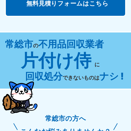
無料見積りフォームはこちら
常総市
不用品回収業者
の
片付け侍
に
回収処分
ナシ !
できないものは
常総市の方へ