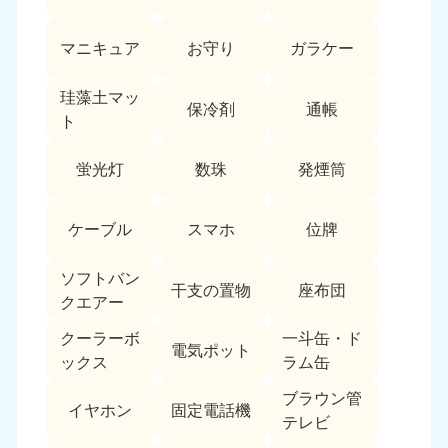
愛媛県
高知県
050-1880-9896
050-1880-9897
マニキュア
お守り
ガラケー
9:00〜19:00 年中無休
9:00〜19:00 年中無休
九州・沖縄
珪藻土マッ
保冷剤
通帳
ト
福岡県
佐賀県
050-1880-9895
050-1880-9894
蛍光灯
数珠
発煙筒
9:00〜19:00 年中無休
9:00〜19:00 年中無休
長崎県
鹿児島県
ケーブル
スマホ
位牌
050-1880-9891
050-1880-9889
9:00〜19:00 年中無休
9:00〜19:00 年中無休
ソフトバン
干支の置物
座布団
クエアー
大分県
宮崎県
050-1880-9893
050-1880-9890
クーラーボ
一斗缶・ド
電気ポット
9:00〜19:00 年中無休
9:00〜19:00 年中無休
ックス
ラム缶
熊本県
沖縄県
ブラウン管
イヤホン
固定電話機
050-1880-9892
050-1880-9887
テレビ
9:00〜19:00 年中無休
9:00〜19:00 年中無休