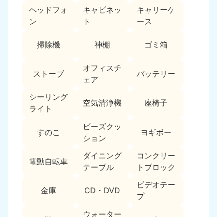
ヘッドフォ
キャビネッ
キャリーケ
福島県
ン
ト
ース
050-1881-5271
9:00〜19:00 年中無休
掃除機
神棚
ゴミ箱
関東
オフィスチ
ストーブ
バッテリー
東京都
神奈川県
ェア
050-1881-5265
050-1881-5264
9:00〜19:00 年中無休
9:00〜19:00 年中無休
シーリング
空気清浄機
座椅子
ライト
千葉県
埼玉県
ビーズクッ
050-1881-5268
050-1881-5266
すのこ
ヨギボー
ション
9:00〜19:00 年中無休
9:00〜19:00 年中無休
ダイニング
コンクリー
栃木県
茨城県
電動自転車
テーブル
トブロック
050-1881-5270
050-1881-5269
9:00〜19:00 年中無休
9:00〜19:00 年中無休
ビデオテー
金庫
CD・DVD
プ
群馬県
050-1881-5267
ウォーター