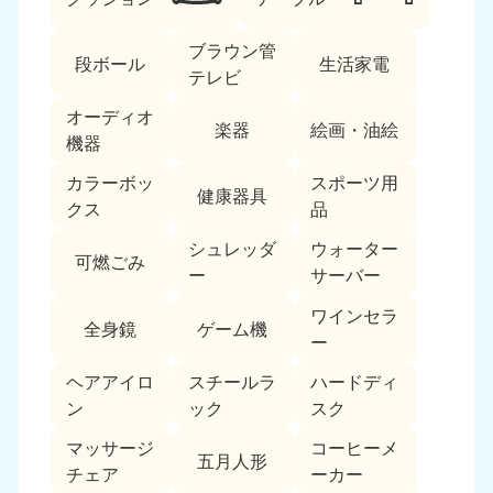
ブラウン管
段ボール
生活家電
テレビ
オーディオ
楽器
絵画・油絵
機器
カラーボッ
スポーツ用
北海道・東北
健康器具
クス
品
北海道
青森県
シュレッダ
ウォーター
050-1881-5277
050-1881-5276
可燃ごみ
ー
サーバー
9:00〜19:00 年中無休
9:00〜19:00 年中無休
ワインセラ
全身鏡
ゲーム機
岩手県
秋田県
ー
050-1881-5274
050-1881-5275
9:00〜19:00 年中無休
9:00〜19:00 年中無休
ヘアアイロ
スチールラ
ハードディ
ン
ック
スク
山形県
宮城県
マッサージ
コーヒーメ
050-1881-5273
050-1881-5272
五月人形
チェア
ーカー
9:00〜19:00 年中無休
9:00〜19:00 年中無休