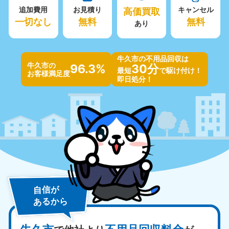
追加費用
お見積り
高価買取
キャンセル
一切なし
無料
無料
あり
牛久市の不用品回収は
牛久市の
96.3%
30分
最短
で駆け付け！
お客様満足度
即日処分！
自信が
あるから