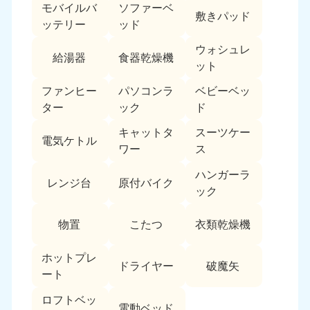
モバイルバ
ソファーベ
敷きパッド
ッテリー
ッド
ウォシュレ
給湯器
食器乾燥機
ット
ファンヒー
パソコンラ
ベビーベッ
ター
ック
ド
キャットタ
スーツケー
電気ケトル
ワー
ス
ハンガーラ
レンジ台
原付バイク
ック
物置
こたつ
衣類乾燥機
ホットプレ
ドライヤー
破魔矢
ート
ロフトベッ
電動ベッド