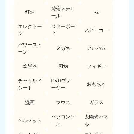
新潟県
050-1881-5263
発砲スチロ
灯油
枕
9:00〜19:00 年中無休
ール
近畿
エレクトー
スノーボー
スピーカー
ン
ド
大阪府
兵庫県
050-1881-5250
050-1881-5251
パワースト
メガネ
アルバム
9:00〜19:00 年中無休
9:00〜19:00 年中無休
ーン
奈良県
三重県
炊飯器
刃物
フィギア
050-1881-5249
050-1881-5254
9:00〜19:00 年中無休
9:00〜19:00 年中無休
チャイルド
DVDプレ
おもちゃ
シート
ーヤー
滋賀県
京都府
050-1881-5253
050-1881-5252
漫画
マウス
ガラス
9:00〜19:00 年中無休
9:00〜19:00 年中無休
パソコンケ
太陽光パネ
和歌山県
ヘルメット
050-1881-5248
ース
ル
9:00〜19:00 年中無休