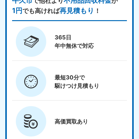
牛久市
不用品回収料金
で他社より
が
1円
再見積もり
でも高ければ
！
365日
年中無休で対応
最短30分で
駆けつけ見積もり
高価買取
あり