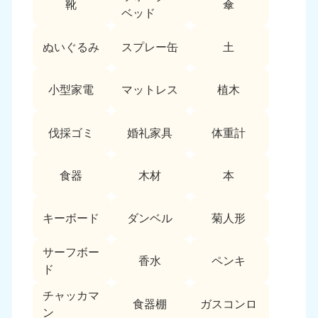
靴
傘
9:00〜19:00 年中無休
ベッド
中部
ぬいぐるみ
スプレー缶
土
愛知県
岐阜県
050-1881-5255
050-1881-5259
小型家電
マットレス
植木
9:00〜19:00 年中無休
9:00〜19:00 年中無休
静岡県
長野県
伐採ゴミ
婚礼家具
体重計
050-1881-5256
050-1881-5260
9:00〜19:00 年中無休
9:00〜19:00 年中無休
食器
木材
本
福井県
石川県
050-1881-5258
050-1881-5261
キーボード
ダンベル
菊人形
9:00〜19:00 年中無休
9:00〜19:00 年中無休
サーフボー
富山県
山梨県
香水
ペンキ
ド
050-1881-5262
050-1881-5257
9:00〜19:00 年中無休
9:00〜19:00 年中無休
チャッカマ
食器棚
ガスコンロ
ン