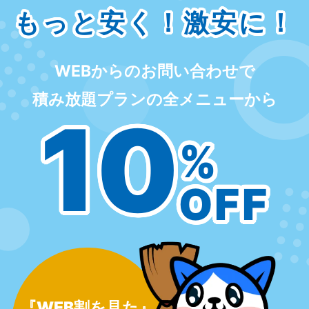
もっと安く！激安に！
WEBからのお問い合わせで
積み放題プランの全メニューから
10
%
OFF
『WEB割を見た』