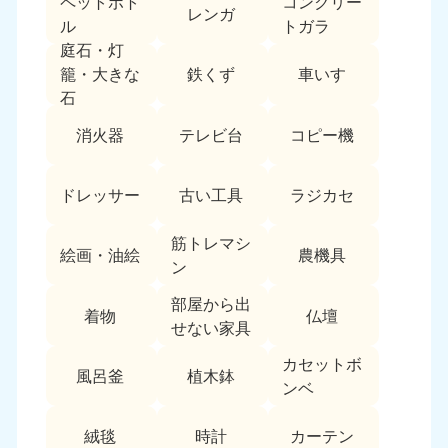
ペットボト
コンクリー
レンガ
中国
ル
トガラ
庭石・灯
岡山県
山口県
鉄くず
車いす
籠・大きな
050-1881-5146
050-1880-9900
石
9:00〜19:00 年中無休
9:00〜19:00 年中無休
消火器
テレビ台
コピー機
広島県
鳥取県
050-1881-5144
050-1881-5156
ドレッサー
古い工具
ラジカセ
9:00〜19:00 年中無休
9:00〜19:00 年中無休
筋トレマシ
島根県
絵画・油絵
農機具
050-1881-5145
ン
9:00〜19:00 年中無休
部屋から出
着物
仏壇
四国
せない家具
カセットボ
香川県
徳島県
風呂釜
植木鉢
050-1880-9899
050-1880-9898
ンベ
9:00〜19:00 年中無休
9:00〜19:00 年中無休
絨毯
時計
カーテン