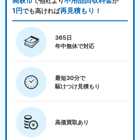
高萩市
不用品回収料金
で他社より
が
1円
再見積もり
でも高ければ
！
365日
年中無休で対応
最短30分で
駆けつけ見積もり
高価買取
あり