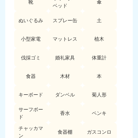
靴
傘
9:00〜19:00 年中無休
ベッド
中部
ぬいぐるみ
スプレー缶
土
愛知県
岐阜県
050-1881-5255
050-1881-5259
小型家電
マットレス
植木
9:00〜19:00 年中無休
9:00〜19:00 年中無休
静岡県
長野県
伐採ゴミ
婚礼家具
体重計
050-1881-5256
050-1881-5260
9:00〜19:00 年中無休
9:00〜19:00 年中無休
食器
木材
本
福井県
石川県
050-1881-5258
050-1881-5261
キーボード
ダンベル
菊人形
9:00〜19:00 年中無休
9:00〜19:00 年中無休
サーフボー
富山県
山梨県
香水
ペンキ
ド
050-1881-5262
050-1881-5257
9:00〜19:00 年中無休
9:00〜19:00 年中無休
チャッカマ
食器棚
ガスコンロ
ン