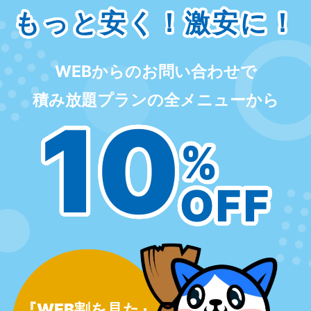
もっと安く！激安に！
WEBからのお問い合わせで
積み放題プランの全メニューから
10
%
OFF
『WEB割を見た』