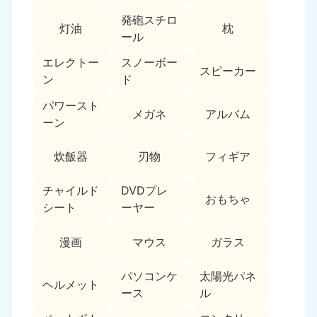
新潟県
050-1881-5263
発砲スチロ
灯油
枕
9:00〜19:00 年中無休
ール
近畿
エレクトー
スノーボー
スピーカー
ン
ド
大阪府
兵庫県
050-1881-5250
050-1881-5251
パワースト
メガネ
アルバム
9:00〜19:00 年中無休
9:00〜19:00 年中無休
ーン
奈良県
三重県
炊飯器
刃物
フィギア
050-1881-5249
050-1881-5254
9:00〜19:00 年中無休
9:00〜19:00 年中無休
チャイルド
DVDプレ
おもちゃ
シート
ーヤー
滋賀県
京都府
050-1881-5253
050-1881-5252
漫画
マウス
ガラス
9:00〜19:00 年中無休
9:00〜19:00 年中無休
パソコンケ
太陽光パネ
和歌山県
ヘルメット
050-1881-5248
ース
ル
9:00〜19:00 年中無休