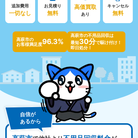
追加費用
お見積り
高価買取
キャンセル
一切なし
無料
無料
あり
高萩市の不用品回収は
高萩市の
96.3%
30分
最短
で駆け付け！
お客様満足度
即日処分！
自信が
あるから