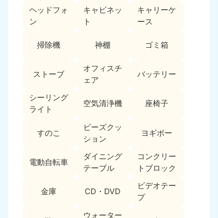
ヘッドフォ
キャビネッ
キャリーケ
福島県
ン
ト
ース
050-1881-5271
9:00〜19:00 年中無休
掃除機
神棚
ゴミ箱
関東
オフィスチ
ストーブ
バッテリー
東京都
神奈川県
ェア
050-1881-5265
050-1881-5264
9:00〜19:00 年中無休
9:00〜19:00 年中無休
シーリング
空気清浄機
座椅子
ライト
千葉県
埼玉県
ビーズクッ
050-1881-5268
050-1881-5266
すのこ
ヨギボー
ション
9:00〜19:00 年中無休
9:00〜19:00 年中無休
ダイニング
コンクリー
栃木県
茨城県
電動自転車
テーブル
トブロック
050-1881-5270
050-1881-5269
9:00〜19:00 年中無休
9:00〜19:00 年中無休
ビデオテー
金庫
CD・DVD
プ
群馬県
050-1881-5267
ウォーター