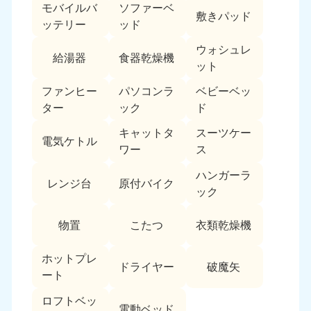
モバイルバ
ソファーベ
敷きパッド
ッテリー
ッド
ウォシュレ
給湯器
食器乾燥機
ット
ファンヒー
パソコンラ
ベビーベッ
ター
ック
ド
キャットタ
スーツケー
電気ケトル
ワー
ス
ハンガーラ
レンジ台
原付バイク
ック
物置
こたつ
衣類乾燥機
ホットプレ
ドライヤー
破魔矢
ート
ロフトベッ
電動ベッド