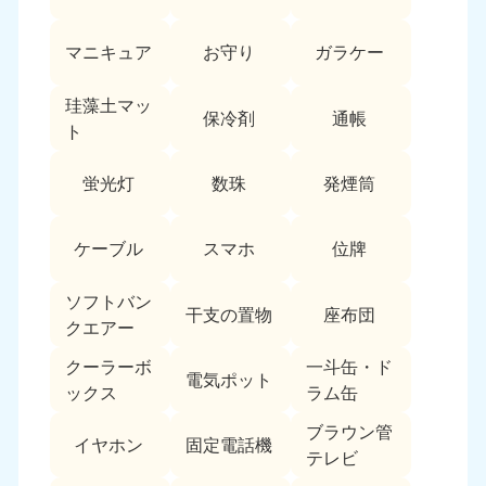
愛媛県
高知県
050-1880-9896
050-1880-9897
マニキュア
お守り
ガラケー
9:00〜19:00 年中無休
9:00〜19:00 年中無休
九州・沖縄
珪藻土マッ
保冷剤
通帳
ト
福岡県
佐賀県
050-1880-9895
050-1880-9894
蛍光灯
数珠
発煙筒
9:00〜19:00 年中無休
9:00〜19:00 年中無休
長崎県
鹿児島県
ケーブル
スマホ
位牌
050-1880-9891
050-1880-9889
9:00〜19:00 年中無休
9:00〜19:00 年中無休
ソフトバン
干支の置物
座布団
クエアー
大分県
宮崎県
050-1880-9893
050-1880-9890
クーラーボ
一斗缶・ド
電気ポット
9:00〜19:00 年中無休
9:00〜19:00 年中無休
ックス
ラム缶
熊本県
沖縄県
ブラウン管
イヤホン
固定電話機
050-1880-9892
050-1880-9887
テレビ
9:00〜19:00 年中無休
9:00〜19:00 年中無休