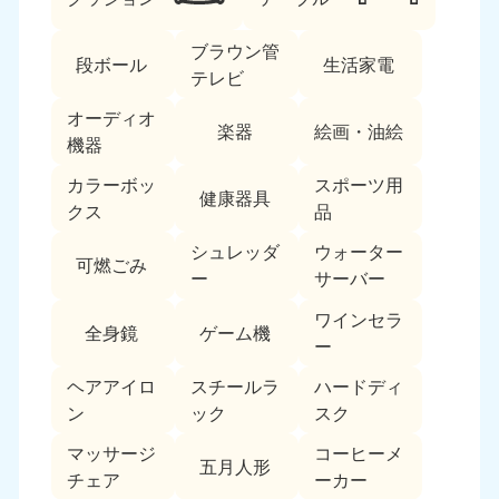
ブラウン管
段ボール
生活家電
テレビ
オーディオ
楽器
絵画・油絵
機器
カラーボッ
スポーツ用
北海道・東北
健康器具
クス
品
北海道
青森県
シュレッダ
ウォーター
050-1881-5277
050-1881-5276
可燃ごみ
ー
サーバー
9:00〜19:00 年中無休
9:00〜19:00 年中無休
ワインセラ
全身鏡
ゲーム機
岩手県
秋田県
ー
050-1881-5274
050-1881-5275
9:00〜19:00 年中無休
9:00〜19:00 年中無休
ヘアアイロ
スチールラ
ハードディ
ン
ック
スク
山形県
宮城県
マッサージ
コーヒーメ
050-1881-5273
050-1881-5272
五月人形
チェア
ーカー
9:00〜19:00 年中無休
9:00〜19:00 年中無休