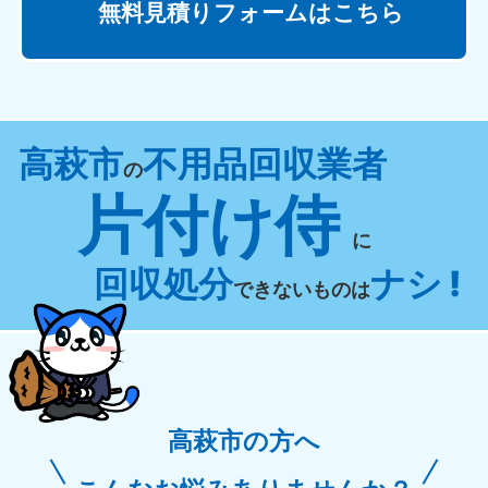
無料見積りフォームはこちら
高萩市
不用品回収業者
の
片付け侍
に
回収処分
ナシ !
できないものは
高萩市の方へ