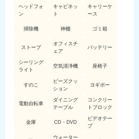
ヘッドフォ
キャビネッ
キャリーケ
福島県
ン
ト
ース
050-1881-5271
9:00〜19:00 年中無休
掃除機
神棚
ゴミ箱
関東
オフィスチ
ストーブ
バッテリー
東京都
神奈川県
ェア
050-1881-5265
050-1881-5264
9:00〜19:00 年中無休
9:00〜19:00 年中無休
シーリング
空気清浄機
座椅子
ライト
千葉県
埼玉県
ビーズクッ
050-1881-5268
050-1881-5266
すのこ
ヨギボー
ション
9:00〜19:00 年中無休
9:00〜19:00 年中無休
ダイニング
コンクリー
栃木県
茨城県
電動自転車
テーブル
トブロック
050-1881-5270
050-1881-5269
9:00〜19:00 年中無休
9:00〜19:00 年中無休
ビデオテー
金庫
CD・DVD
プ
群馬県
050-1881-5267
ウォーター