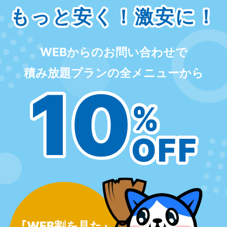
もっと安く！激安に！
WEBからのお問い合わせで
積み放題プランの全メニューから
10
%
OFF
『WEB割を見た』