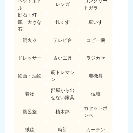
ペットボト
コンクリー
レンガ
中国
ル
トガラ
庭石・灯
岡山県
山口県
鉄くず
車いす
籠・大きな
050-1881-5146
050-1880-9900
石
9:00〜19:00 年中無休
9:00〜19:00 年中無休
消火器
テレビ台
コピー機
広島県
鳥取県
050-1881-5144
050-1881-5156
ドレッサー
古い工具
ラジカセ
9:00〜19:00 年中無休
9:00〜19:00 年中無休
筋トレマシ
島根県
絵画・油絵
農機具
050-1881-5145
ン
9:00〜19:00 年中無休
部屋から出
着物
仏壇
四国
せない家具
カセットボ
香川県
徳島県
風呂釜
植木鉢
050-1880-9899
050-1880-9898
ンベ
9:00〜19:00 年中無休
9:00〜19:00 年中無休
絨毯
時計
カーテン