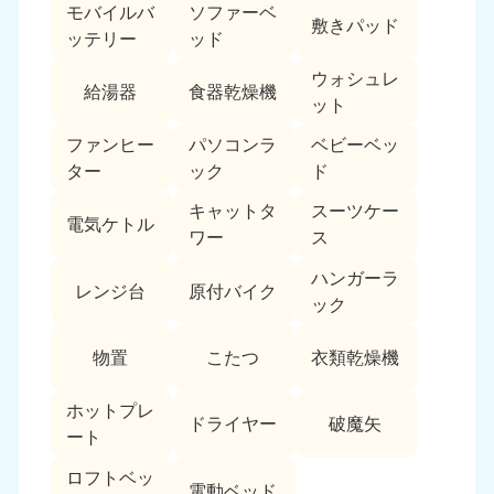
モバイルバ
ソファーベ
敷きパッド
ッテリー
ッド
ウォシュレ
給湯器
食器乾燥機
ット
ファンヒー
パソコンラ
ベビーベッ
ター
ック
ド
キャットタ
スーツケー
電気ケトル
ワー
ス
ハンガーラ
レンジ台
原付バイク
ック
物置
こたつ
衣類乾燥機
ホットプレ
ドライヤー
破魔矢
ート
ロフトベッ
電動ベッド