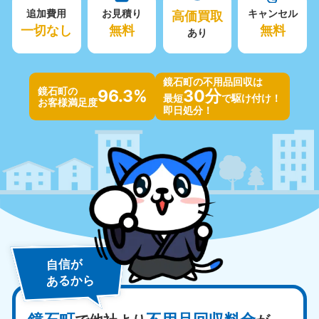
追加費用
お見積り
高価買取
キャンセル
一切なし
無料
無料
あり
鏡石町の不用品回収は
鏡石町の
96.3%
30分
最短
で駆け付け！
お客様満足度
即日処分！
自信が
あるから