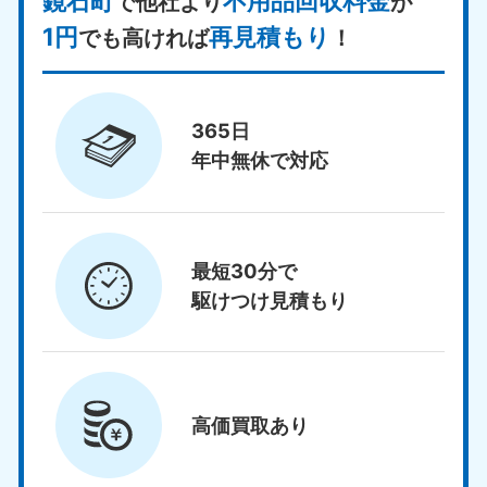
鏡石町
不用品回収料金
で他社より
が
1円
再見積もり
でも高ければ
！
365日
年中無休で対応
最短30分で
駆けつけ見積もり
高価買取
あり