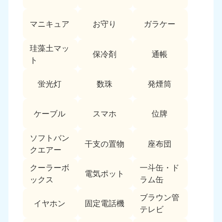
愛媛県
高知県
050-1880-9896
050-1880-9897
マニキュア
お守り
ガラケー
9:00〜19:00 年中無休
9:00〜19:00 年中無休
九州・沖縄
珪藻土マッ
保冷剤
通帳
ト
福岡県
佐賀県
050-1880-9895
050-1880-9894
蛍光灯
数珠
発煙筒
9:00〜19:00 年中無休
9:00〜19:00 年中無休
長崎県
鹿児島県
ケーブル
スマホ
位牌
050-1880-9891
050-1880-9889
9:00〜19:00 年中無休
9:00〜19:00 年中無休
ソフトバン
干支の置物
座布団
クエアー
大分県
宮崎県
050-1880-9893
050-1880-9890
クーラーボ
一斗缶・ド
電気ポット
9:00〜19:00 年中無休
9:00〜19:00 年中無休
ックス
ラム缶
熊本県
沖縄県
ブラウン管
イヤホン
固定電話機
050-1880-9892
050-1880-9887
テレビ
9:00〜19:00 年中無休
9:00〜19:00 年中無休