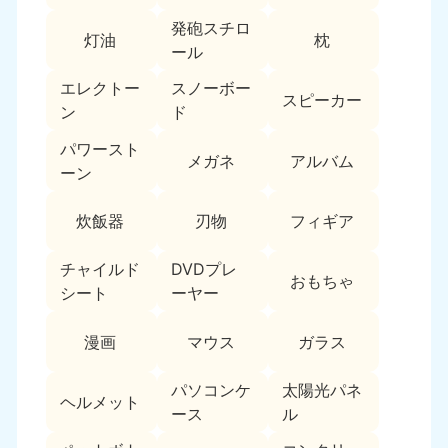
新潟県
050-1881-5263
発砲スチロ
灯油
枕
9:00〜19:00 年中無休
ール
近畿
エレクトー
スノーボー
スピーカー
ン
ド
大阪府
兵庫県
050-1881-5250
050-1881-5251
パワースト
メガネ
アルバム
9:00〜19:00 年中無休
9:00〜19:00 年中無休
ーン
奈良県
三重県
炊飯器
刃物
フィギア
050-1881-5249
050-1881-5254
9:00〜19:00 年中無休
9:00〜19:00 年中無休
チャイルド
DVDプレ
おもちゃ
シート
ーヤー
滋賀県
京都府
050-1881-5253
050-1881-5252
漫画
マウス
ガラス
9:00〜19:00 年中無休
9:00〜19:00 年中無休
パソコンケ
太陽光パネ
和歌山県
ヘルメット
050-1881-5248
ース
ル
9:00〜19:00 年中無休