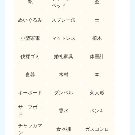
靴
傘
9:00〜19:00 年中無休
ベッド
中部
ぬいぐるみ
スプレー缶
土
愛知県
岐阜県
050-1881-5255
050-1881-5259
小型家電
マットレス
植木
9:00〜19:00 年中無休
9:00〜19:00 年中無休
静岡県
長野県
伐採ゴミ
婚礼家具
体重計
050-1881-5256
050-1881-5260
9:00〜19:00 年中無休
9:00〜19:00 年中無休
食器
木材
本
福井県
石川県
050-1881-5258
050-1881-5261
キーボード
ダンベル
菊人形
9:00〜19:00 年中無休
9:00〜19:00 年中無休
サーフボー
富山県
山梨県
香水
ペンキ
ド
050-1881-5262
050-1881-5257
9:00〜19:00 年中無休
9:00〜19:00 年中無休
チャッカマ
食器棚
ガスコンロ
ン