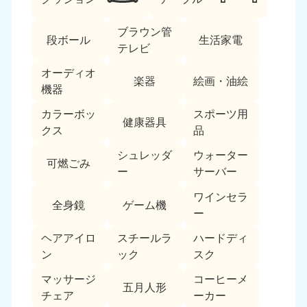
ブラウン管
段ボール
生活家電
テレビ
オーディオ
楽器
絵画・油絵
機器
カラーボッ
スポーツ用
北海道・東北
健康器具
クス
品
北海道
青森県
シュレッダ
ウォーター
050-1881-5277
050-1881-5276
可燃ごみ
ー
サーバー
9:00〜19:00 年中無休
9:00〜19:00 年中無休
ワインセラ
全身鏡
ゲーム機
岩手県
秋田県
ー
050-1881-5274
050-1881-5275
9:00〜19:00 年中無休
9:00〜19:00 年中無休
ヘアアイロ
スチールラ
ハードディ
ン
ック
スク
山形県
宮城県
マッサージ
コーヒーメ
050-1881-5273
050-1881-5272
五月人形
チェア
ーカー
9:00〜19:00 年中無休
9:00〜19:00 年中無休