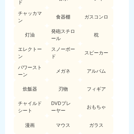
新潟県
ド
050-1881-5263
チャッカマ
9:00〜19:00 年中無休
食器棚
ガスコンロ
ン
近畿
発砲スチロ
灯油
枕
大阪府
兵庫県
ール
050-1881-5250
050-1881-5251
エレクトー
スノーボー
9:00〜19:00 年中無休
9:00〜19:00 年中無休
スピーカー
ン
ド
奈良県
三重県
パワースト
050-1881-5249
050-1881-5254
メガネ
アルバム
ーン
9:00〜19:00 年中無休
9:00〜19:00 年中無休
炊飯器
刃物
フィギア
滋賀県
京都府
050-1881-5253
050-1881-5252
チャイルド
DVDプレ
9:00〜19:00 年中無休
9:00〜19:00 年中無休
おもちゃ
シート
ーヤー
和歌山県
050-1881-5248
漫画
マウス
ガラス
9:00〜19:00 年中無休