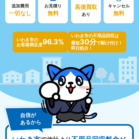
追加費用
お見積り
高価買取
キャンセル
一切なし
無料
無料
あり
いわき市の不用品回収は
いわき市の
96.3%
30分
最短
で駆け付け！
お客様満足度
即日処分！
自信が
あるから