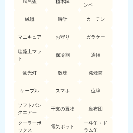
風呂釜
植木鉢
愛媛県
高知県
ンベ
050-1880-9896
050-1880-9897
9:00〜19:00 年中無休
9:00〜19:00 年中無休
絨毯
時計
カーテン
九州・沖縄
マニキュア
お守り
ガラケー
福岡県
佐賀県
050-1880-9895
050-1880-9894
珪藻土マッ
9:00〜19:00 年中無休
9:00〜19:00 年中無休
保冷剤
通帳
ト
長崎県
鹿児島県
050-1880-9891
050-1880-9889
蛍光灯
数珠
発煙筒
9:00〜19:00 年中無休
9:00〜19:00 年中無休
ケーブル
スマホ
位牌
大分県
宮崎県
050-1880-9893
050-1880-9890
9:00〜19:00 年中無休
9:00〜19:00 年中無休
ソフトバン
干支の置物
座布団
クエアー
熊本県
沖縄県
クーラーボ
一斗缶・ド
050-1880-9892
050-1880-9887
電気ポット
ックス
ラム缶
9:00〜19:00 年中無休
9:00〜19:00 年中無休