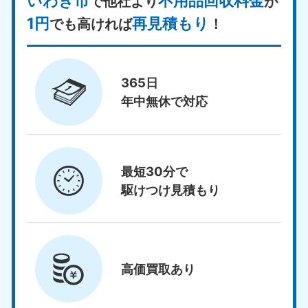
いわき市
不用品回収料金
で他社より
が
1円
再見積もり
でも高ければ
！
365日
年中無休で対応
最短30分で
駆けつけ見積もり
高価買取
あり