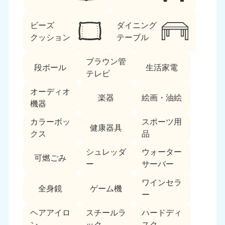
ビーズ
ダイニング
クッション
テーブル
ブラウン管
段ボール
生活家電
テレビ
北海道・東北
オーディオ
楽器
絵画・油絵
機器
北海道
青森県
050-1881-5277
050-1881-5276
カラーボッ
スポーツ用
健康器具
9:00〜19:00 年中無休
9:00〜19:00 年中無休
クス
品
シュレッダ
ウォーター
岩手県
秋田県
可燃ごみ
050-1881-5274
050-1881-5275
ー
サーバー
9:00〜19:00 年中無休
9:00〜19:00 年中無休
ワインセラ
全身鏡
ゲーム機
ー
山形県
宮城県
050-1881-5273
050-1881-5272
ヘアアイロ
スチールラ
ハードディ
9:00〜19:00 年中無休
9:00〜19:00 年中無休
ン
ック
スク