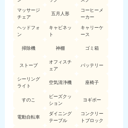
福島県
マッサージ
コーヒーメ
五月人形
050-1881-5271
チェア
ーカー
9:00〜19:00 年中無休
ヘッドフォ
キャビネッ
キャリーケ
関東
ン
ト
ース
東京都
神奈川県
掃除機
神棚
ゴミ箱
050-1881-5265
050-1881-5264
9:00〜19:00 年中無休
9:00〜19:00 年中無休
オフィスチ
ストーブ
バッテリー
ェア
千葉県
埼玉県
050-1881-5268
050-1881-5266
シーリング
9:00〜19:00 年中無休
9:00〜19:00 年中無休
空気清浄機
座椅子
ライト
栃木県
茨城県
ビーズクッ
すのこ
ヨギボー
050-1881-5270
050-1881-5269
ション
9:00〜19:00 年中無休
9:00〜19:00 年中無休
ダイニング
コンクリー
電動自転車
群馬県
テーブル
トブロック
050-1881-5267