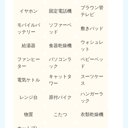
ブラウン管
イヤホン
固定電話機
テレビ
モバイルバ
ソファーベ
敷きパッド
ッテリー
ッド
ウォシュレ
給湯器
食器乾燥機
ット
ファンヒー
パソコンラ
ベビーベッ
ター
ック
ド
キャットタ
スーツケー
電気ケトル
ワー
ス
ハンガーラ
レンジ台
原付バイク
ック
物置
こたつ
衣類乾燥機