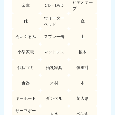
ビデオテー
9:00〜19:00 年中無休
金庫
CD・DVD
プ
中部
ウォーター
靴
傘
ベッド
愛知県
岐阜県
050-1881-5255
050-1881-5259
9:00〜19:00 年中無休
9:00〜19:00 年中無休
ぬいぐるみ
スプレー缶
土
静岡県
長野県
小型家電
マットレス
植木
050-1881-5256
050-1881-5260
9:00〜19:00 年中無休
9:00〜19:00 年中無休
伐採ゴミ
婚礼家具
体重計
福井県
石川県
050-1881-5258
050-1881-5261
9:00〜19:00 年中無休
9:00〜19:00 年中無休
食器
木材
本
富山県
山梨県
050-1881-5262
050-1881-5257
キーボード
ダンベル
菊人形
9:00〜19:00 年中無休
9:00〜19:00 年中無休
サーフボー
香水
ペンキ