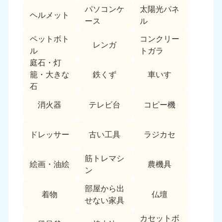
パソコンケ
太陽光パネ
中国
ヘルメット
ース
ル
岡山県
山口県
ペットボト
コンクリー
050-1881-5146
050-1880-9900
レンガ
ル
トガラ
9:00〜19:00 年中無休
9:00〜19:00 年中無休
庭石・灯
鉄くず
車いす
籠・大きな
広島県
鳥取県
石
050-1881-5144
050-1881-5156
9:00〜19:00 年中無休
9:00〜19:00 年中無休
消火器
テレビ台
コピー機
島根県
050-1881-5145
ドレッサー
古い工具
ラジカセ
9:00〜19:00 年中無休
筋トレマシ
四国
絵画・油絵
農機具
ン
香川県
徳島県
部屋から出
050-1880-9899
050-1880-9898
着物
仏壇
せない家具
9:00〜19:00 年中無休
9:00〜19:00 年中無休
カセットボ