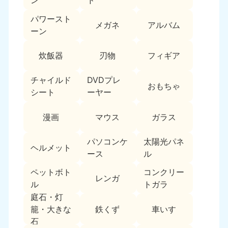
ン
ド
新潟県
050-1881-5263
パワースト
9:00〜19:00 年中無休
メガネ
アルバム
ーン
近畿
炊飯器
刃物
フィギア
大阪府
兵庫県
050-1881-5250
050-1881-5251
チャイルド
DVDプレ
9:00〜19:00 年中無休
9:00〜19:00 年中無休
おもちゃ
シート
ーヤー
奈良県
三重県
漫画
マウス
ガラス
050-1881-5249
050-1881-5254
9:00〜19:00 年中無休
9:00〜19:00 年中無休
パソコンケ
太陽光パネ
ヘルメット
ース
ル
滋賀県
京都府
050-1881-5253
050-1881-5252
ペットボト
コンクリー
9:00〜19:00 年中無休
9:00〜19:00 年中無休
レンガ
ル
トガラ
庭石・灯
和歌山県
鉄くず
車いす
籠・大きな
050-1881-5248
9:00〜19:00 年中無休
石