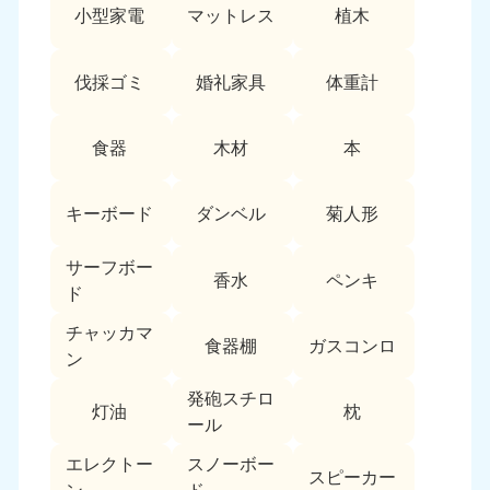
小型家電
マットレス
植木
9:00〜19:00 年中無休
中部
伐採ゴミ
婚礼家具
体重計
愛知県
岐阜県
050-1881-5255
050-1881-5259
食器
木材
本
9:00〜19:00 年中無休
9:00〜19:00 年中無休
静岡県
長野県
キーボード
ダンベル
菊人形
050-1881-5256
050-1881-5260
9:00〜19:00 年中無休
9:00〜19:00 年中無休
サーフボー
香水
ペンキ
ド
福井県
石川県
050-1881-5258
050-1881-5261
チャッカマ
食器棚
ガスコンロ
9:00〜19:00 年中無休
9:00〜19:00 年中無休
ン
富山県
山梨県
発砲スチロ
灯油
枕
050-1881-5262
050-1881-5257
ール
9:00〜19:00 年中無休
9:00〜19:00 年中無休
エレクトー
スノーボー
スピーカー