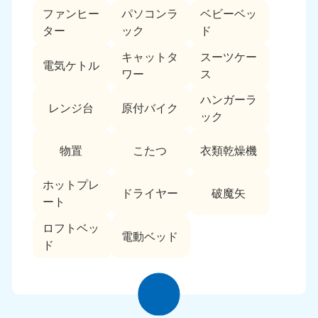
ファンヒー
パソコンラ
ベビーベッ
ター
ック
ド
キャットタ
スーツケー
電気ケトル
ワー
ス
ハンガーラ
レンジ台
原付バイク
ック
物置
こたつ
衣類乾燥機
ホットプレ
ドライヤー
破魔矢
ート
ロフトベッ
電動ベッド
ド