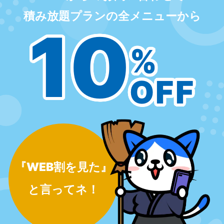
積み放題プランの全メニューから
10
%
OFF
『WEB割を見た』
と言ってネ！