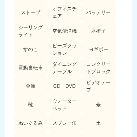
オフィスチ
福島県
ストーブ
バッテリー
050-1881-5271
ェア
9:00〜19:00 年中無休
シーリング
空気清浄機
座椅子
関東
ライト
ビーズクッ
東京都
神奈川県
すのこ
ヨギボー
ション
050-1881-5265
050-1881-5264
9:00〜19:00 年中無休
9:00〜19:00 年中無休
ダイニング
コンクリー
電動自転車
テーブル
トブロック
千葉県
埼玉県
050-1881-5268
050-1881-5266
ビデオテー
金庫
CD・DVD
9:00〜19:00 年中無休
9:00〜19:00 年中無休
プ
ウォーター
栃木県
茨城県
靴
傘
050-1881-5270
050-1881-5269
ベッド
9:00〜19:00 年中無休
9:00〜19:00 年中無休
ぬいぐるみ
スプレー缶
土
群馬県
050-1881-5267