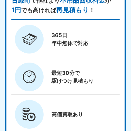
古殿町
不用品回収料金
で他社より
が
1円
再見積もり
でも高ければ
！
365日
年中無休で対応
最短30分で
駆けつけ見積もり
高価買取
あり