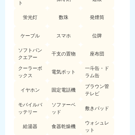
愛媛県
高知県
ト
050-1880-9896
050-1880-9897
9:00〜19:00 年中無休
9:00〜19:00 年中無休
蛍光灯
数珠
発煙筒
九州・沖縄
ケーブル
スマホ
位牌
福岡県
佐賀県
050-1880-9895
050-1880-9894
ソフトバン
9:00〜19:00 年中無休
9:00〜19:00 年中無休
干支の置物
座布団
クエアー
長崎県
鹿児島県
クーラーボ
一斗缶・ド
電気ポット
050-1880-9891
050-1880-9889
ックス
ラム缶
9:00〜19:00 年中無休
9:00〜19:00 年中無休
ブラウン管
イヤホン
固定電話機
大分県
宮崎県
テレビ
050-1880-9893
050-1880-9890
モバイルバ
ソファーベ
9:00〜19:00 年中無休
9:00〜19:00 年中無休
敷きパッド
ッテリー
ッド
熊本県
沖縄県
ウォシュレ
050-1880-9892
050-1880-9887
給湯器
食器乾燥機
ット
9:00〜19:00 年中無休
9:00〜19:00 年中無休