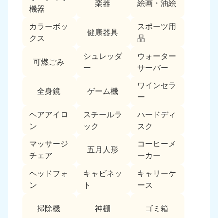
楽器
絵画・油絵
機器
カラーボッ
スポーツ用
健康器具
クス
品
シュレッダ
ウォーター
可燃ごみ
ー
サーバー
北海道・東北
ワインセラ
全身鏡
ゲーム機
ー
北海道
青森県
050-1881-5277
050-1881-5276
ヘアアイロ
スチールラ
ハードディ
9:00〜19:00 年中無休
9:00〜19:00 年中無休
ン
ック
スク
マッサージ
コーヒーメ
岩手県
秋田県
五月人形
チェア
ーカー
050-1881-5274
050-1881-5275
9:00〜19:00 年中無休
9:00〜19:00 年中無休
ヘッドフォ
キャビネッ
キャリーケ
ン
ト
ース
山形県
宮城県
050-1881-5273
050-1881-5272
掃除機
神棚
ゴミ箱
9:00〜19:00 年中無休
9:00〜19:00 年中無休