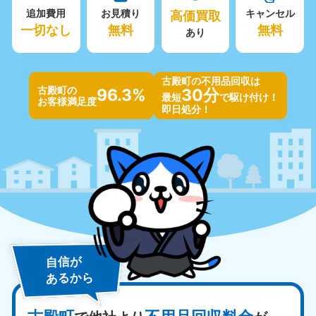
追加費用
お見積り
高価買取
キャンセル
一切なし
無料
無料
あり
古殿町の不用品回収は
古殿町の
96.3%
30分
最短
で駆け付け！
お客様満足度
即日処分！
自信が
あるから