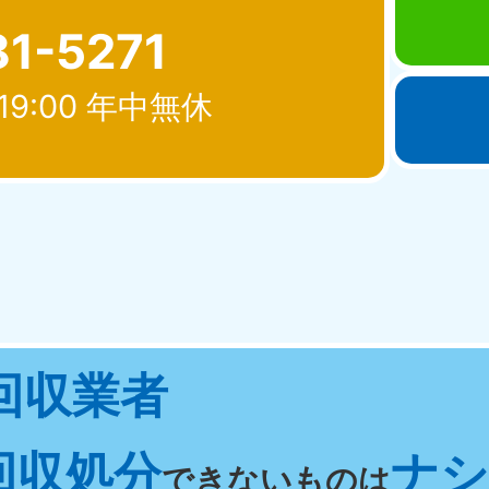
81-5271
19:00 年中無休
北海道・東北
青森県
岩手県
秋
881-5276
050-1881-5274
050-18
0〜19:00 年中無休
受付時間
9:00〜19:00 年中無休
受付時間
9:00
宮城県
福島県
回収業者
881-5272
050-1881-5271
0〜19:00 年中無休
受付時間
9:00〜19:00 年中無休
回収処分
ナシ 
関東
できないものは