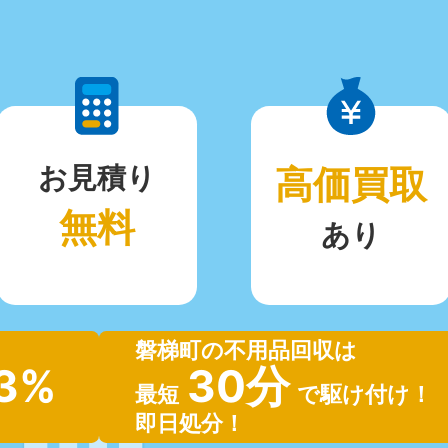
お見積り
高価買取
無料
あり
磐梯町の不用品回収は
.3%
30分
最短
で駆け付け！
即日処分！