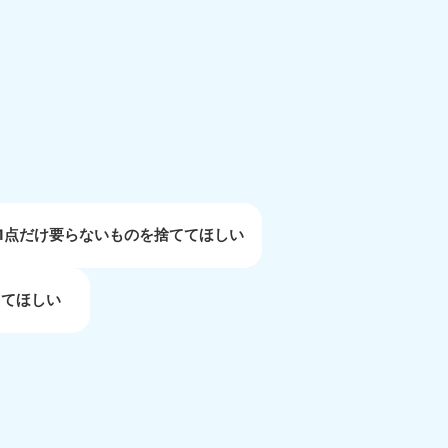
重県
81-5254
〜19:00 年中無休
1点だけ要らないものを捨ててほしい
してほしい
取県
81-5156
〜19:00 年中無休