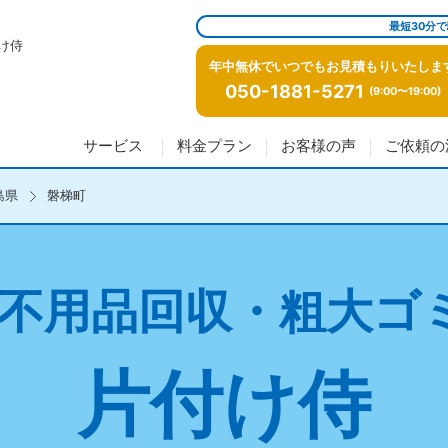
最短30分
け侍
年中無休でいつでもお見積もりいたしま
050-1881-5271
(9:00〜19:00)
サービス
料金プラン
お客様の声
ご依頼の
島県
磐梯町
不用品回収・粗大ゴ
片付け侍