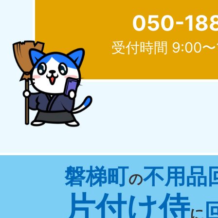
050-18
受付時間 9:00〜
北海道
050-1881-5277
050-1
受付時間
9:00〜19:00 年中無休
受付時間
9:0
山形県
磐梯町
不用品
050-1881-5273
050-1
の
受付時間
9:00〜19:00 年中無休
受付時間
9:0
片付け侍
に