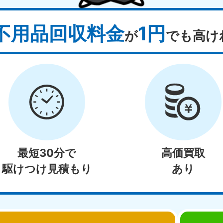
不用品回収料金
1円
が
でも高け
最短30分で
高価買取
駆けつけ見積もり
あり