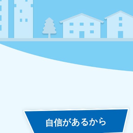
あるから
自信が