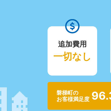
追加費用
一切なし
96
磐梯町の
お客様満足度