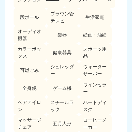
ブラウン管
段ボール
生活家電
テレビ
オーディオ
楽器
絵画・油絵
機器
カラーボッ
スポーツ用
北海道・東北
健康器具
クス
品
北海道
青森県
シュレッダ
ウォーター
050-1881-5277
050-1881-5276
可燃ごみ
ー
サーバー
9:00〜19:00 年中無休
9:00〜19:00 年中無休
ワインセラ
全身鏡
ゲーム機
岩手県
秋田県
ー
050-1881-5274
050-1881-5275
9:00〜19:00 年中無休
9:00〜19:00 年中無休
ヘアアイロ
スチールラ
ハードディ
ン
ック
スク
山形県
宮城県
マッサージ
コーヒーメ
050-1881-5273
050-1881-5272
五月人形
チェア
ーカー
9:00〜19:00 年中無休
9:00〜19:00 年中無休