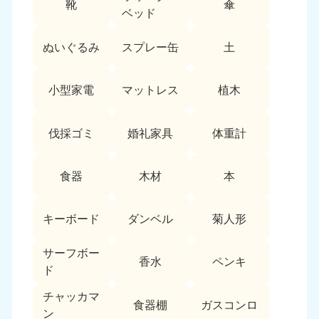
靴
傘
9:00〜19:00 年中無休
ベッド
中部
ぬいぐるみ
スプレー缶
土
愛知県
岐阜県
050-1881-5255
050-1881-5259
小型家電
マットレス
植木
9:00〜19:00 年中無休
9:00〜19:00 年中無休
静岡県
長野県
伐採ゴミ
婚礼家具
体重計
050-1881-5256
050-1881-5260
9:00〜19:00 年中無休
9:00〜19:00 年中無休
食器
木材
本
福井県
石川県
050-1881-5258
050-1881-5261
キーボード
ダンベル
菊人形
9:00〜19:00 年中無休
9:00〜19:00 年中無休
サーフボー
富山県
山梨県
香水
ペンキ
ド
050-1881-5262
050-1881-5257
9:00〜19:00 年中無休
9:00〜19:00 年中無休
チャッカマ
食器棚
ガスコンロ
ン