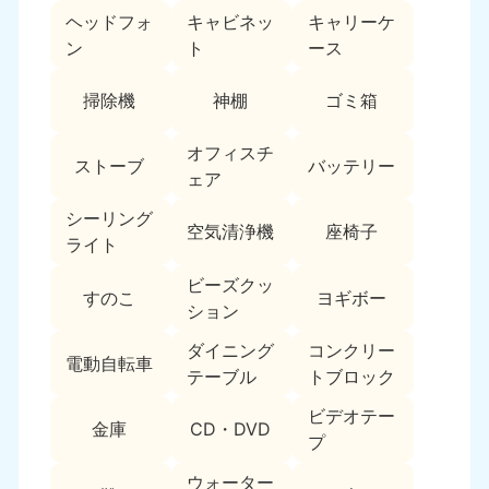
ヘッドフォ
キャビネッ
キャリーケ
福島県
ン
ト
ース
050-1881-5271
9:00〜19:00 年中無休
掃除機
神棚
ゴミ箱
関東
オフィスチ
ストーブ
バッテリー
東京都
神奈川県
ェア
050-1881-5265
050-1881-5264
9:00〜19:00 年中無休
9:00〜19:00 年中無休
シーリング
空気清浄機
座椅子
ライト
千葉県
埼玉県
ビーズクッ
050-1881-5268
050-1881-5266
すのこ
ヨギボー
ション
9:00〜19:00 年中無休
9:00〜19:00 年中無休
ダイニング
コンクリー
栃木県
茨城県
電動自転車
テーブル
トブロック
050-1881-5270
050-1881-5269
9:00〜19:00 年中無休
9:00〜19:00 年中無休
ビデオテー
金庫
CD・DVD
プ
群馬県
050-1881-5267
ウォーター