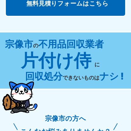
無料見積りフォームはこちら
宗像市
不用品回収業者
の
片付け侍
に
回収処分
ナシ !
できないものは
宗像市の方へ