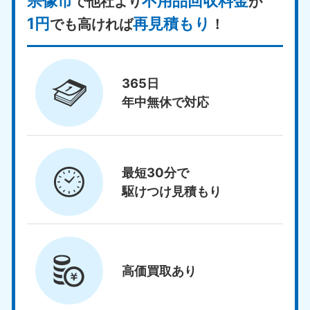
宗像市
不用品回収料金
で他社より
が
1円
再見積もり
でも高ければ
！
365日
年中無休で対応
最短30分で
駆けつけ見積もり
高価買取
あり