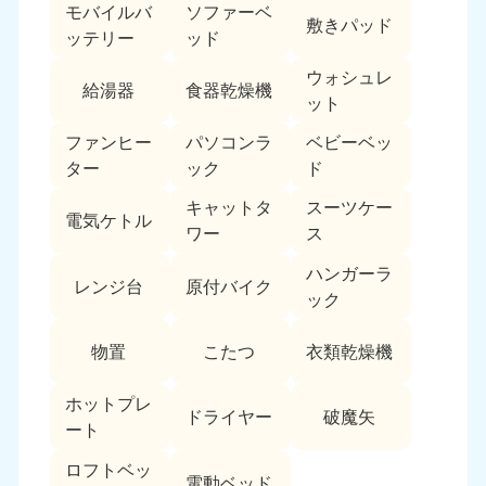
モバイルバ
ソファーベ
敷きパッド
ッテリー
ッド
ウォシュレ
給湯器
食器乾燥機
ット
ファンヒー
パソコンラ
ベビーベッ
ター
ック
ド
キャットタ
スーツケー
電気ケトル
ワー
ス
ハンガーラ
レンジ台
原付バイク
ック
物置
こたつ
衣類乾燥機
ホットプレ
ドライヤー
破魔矢
ート
ロフトベッ
電動ベッド