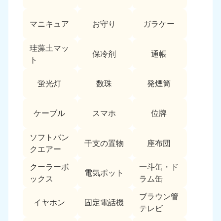
愛媛県
高知県
050-1880-9896
050-1880-9897
マニキュア
お守り
ガラケー
9:00〜19:00 年中無休
9:00〜19:00 年中無休
九州・沖縄
珪藻土マッ
保冷剤
通帳
ト
福岡県
佐賀県
050-1880-9895
050-1880-9894
蛍光灯
数珠
発煙筒
9:00〜19:00 年中無休
9:00〜19:00 年中無休
長崎県
鹿児島県
ケーブル
スマホ
位牌
050-1880-9891
050-1880-9889
9:00〜19:00 年中無休
9:00〜19:00 年中無休
ソフトバン
干支の置物
座布団
クエアー
大分県
宮崎県
050-1880-9893
050-1880-9890
クーラーボ
一斗缶・ド
電気ポット
9:00〜19:00 年中無休
9:00〜19:00 年中無休
ックス
ラム缶
熊本県
沖縄県
ブラウン管
イヤホン
固定電話機
050-1880-9892
050-1880-9887
テレビ
9:00〜19:00 年中無休
9:00〜19:00 年中無休