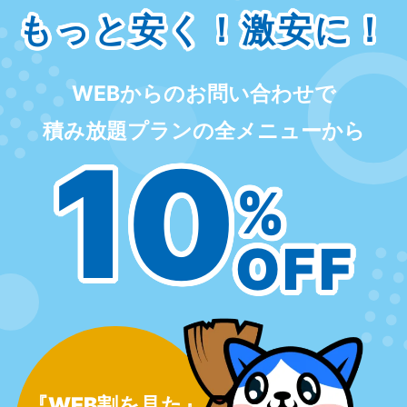
もっと安く！激安に！
WEBからのお問い合わせで
積み放題プランの全メニューから
10
%
OFF
『WEB割を見た』