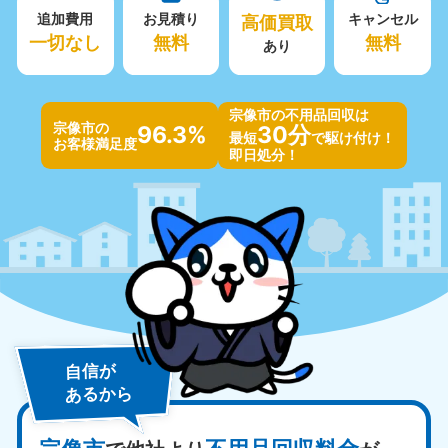
追加費用
お見積り
高価買取
キャンセル
一切なし
無料
無料
あり
宗像市の不用品回収は
宗像市の
96.3%
30分
最短
で駆け付け！
お客様満足度
即日処分！
自信が
あるから