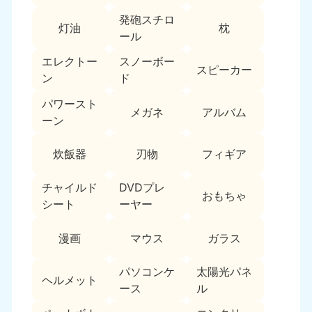
新潟県
050-1881-5263
発砲スチロ
灯油
枕
9:00〜19:00 年中無休
ール
近畿
エレクトー
スノーボー
スピーカー
ン
ド
大阪府
兵庫県
050-1881-5250
050-1881-5251
パワースト
メガネ
アルバム
9:00〜19:00 年中無休
9:00〜19:00 年中無休
ーン
奈良県
三重県
炊飯器
刃物
フィギア
050-1881-5249
050-1881-5254
9:00〜19:00 年中無休
9:00〜19:00 年中無休
チャイルド
DVDプレ
おもちゃ
シート
ーヤー
滋賀県
京都府
050-1881-5253
050-1881-5252
漫画
マウス
ガラス
9:00〜19:00 年中無休
9:00〜19:00 年中無休
パソコンケ
太陽光パネ
和歌山県
ヘルメット
050-1881-5248
ース
ル
9:00〜19:00 年中無休