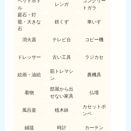
ペットボト
コンクリー
レンガ
中国
ル
トガラ
庭石・灯
岡山県
山口県
鉄くず
車いす
籠・大きな
050-1881-5146
050-1880-9900
石
9:00〜19:00 年中無休
9:00〜19:00 年中無休
消火器
テレビ台
コピー機
広島県
鳥取県
050-1881-5144
050-1881-5156
ドレッサー
古い工具
ラジカセ
9:00〜19:00 年中無休
9:00〜19:00 年中無休
筋トレマシ
島根県
絵画・油絵
農機具
050-1881-5145
ン
9:00〜19:00 年中無休
部屋から出
着物
仏壇
四国
せない家具
カセットボ
香川県
徳島県
風呂釜
植木鉢
050-1880-9899
050-1880-9898
ンベ
9:00〜19:00 年中無休
9:00〜19:00 年中無休
絨毯
時計
カーテン