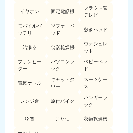
ブラウン管
イヤホン
固定電話機
テレビ
モバイルバ
ソファーベ
敷きパッド
ッテリー
ッド
ウォシュレ
給湯器
食器乾燥機
ット
ファンヒー
パソコンラ
ベビーベッ
ター
ック
ド
キャットタ
スーツケー
電気ケトル
ワー
ス
ハンガーラ
レンジ台
原付バイク
ック
物置
こたつ
衣類乾燥機