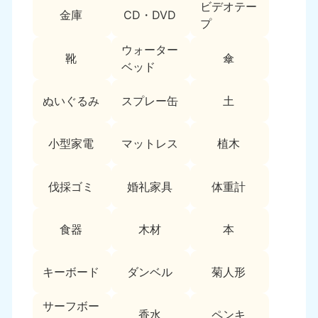
ビデオテー
9:00〜19:00 年中無休
金庫
CD・DVD
プ
中部
ウォーター
靴
傘
ベッド
愛知県
岐阜県
050-1881-5255
050-1881-5259
9:00〜19:00 年中無休
9:00〜19:00 年中無休
ぬいぐるみ
スプレー缶
土
静岡県
長野県
小型家電
マットレス
植木
050-1881-5256
050-1881-5260
9:00〜19:00 年中無休
9:00〜19:00 年中無休
伐採ゴミ
婚礼家具
体重計
福井県
石川県
050-1881-5258
050-1881-5261
9:00〜19:00 年中無休
9:00〜19:00 年中無休
食器
木材
本
富山県
山梨県
050-1881-5262
050-1881-5257
キーボード
ダンベル
菊人形
9:00〜19:00 年中無休
9:00〜19:00 年中無休
サーフボー
香水
ペンキ