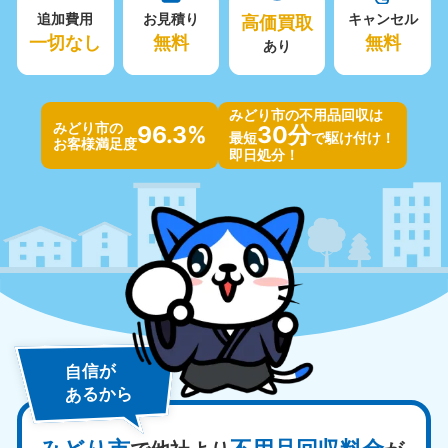
追加費用
お見積り
高価買取
キャンセル
一切なし
無料
無料
あり
みどり市の不用品回収は
みどり市の
96.3%
30分
最短
で駆け付け！
お客様満足度
即日処分！
自信が
あるから