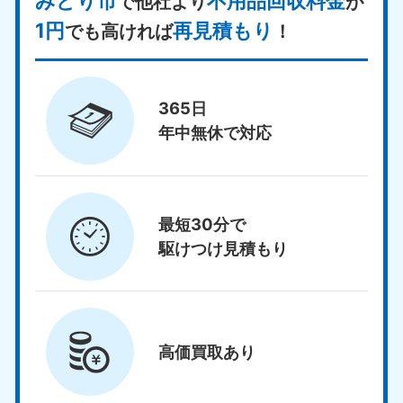
みどり市
不用品回収料金
で他社より
が
1円
再見積もり
でも高ければ
！
365日
年中無休で対応
最短30分で
駆けつけ見積もり
高価買取
あり