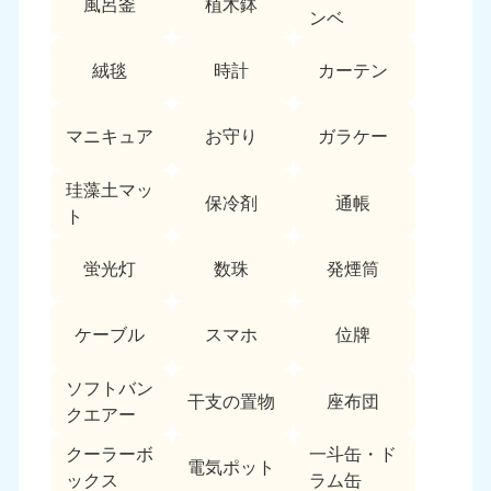
風呂釜
植木鉢
愛媛県
高知県
ンベ
050-1880-9896
050-1880-9897
9:00〜19:00 年中無休
9:00〜19:00 年中無休
絨毯
時計
カーテン
九州・沖縄
マニキュア
お守り
ガラケー
福岡県
佐賀県
050-1880-9895
050-1880-9894
珪藻土マッ
9:00〜19:00 年中無休
9:00〜19:00 年中無休
保冷剤
通帳
ト
長崎県
鹿児島県
050-1880-9891
050-1880-9889
蛍光灯
数珠
発煙筒
9:00〜19:00 年中無休
9:00〜19:00 年中無休
ケーブル
スマホ
位牌
大分県
宮崎県
050-1880-9893
050-1880-9890
9:00〜19:00 年中無休
9:00〜19:00 年中無休
ソフトバン
干支の置物
座布団
クエアー
熊本県
沖縄県
クーラーボ
一斗缶・ド
050-1880-9892
050-1880-9887
電気ポット
ックス
ラム缶
9:00〜19:00 年中無休
9:00〜19:00 年中無休