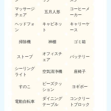
福島県
マッサージ
コーヒーメ
五月人形
050-1881-5271
チェア
ーカー
9:00〜19:00 年中無休
ヘッドフォ
キャビネッ
キャリーケ
関東
ン
ト
ース
東京都
神奈川県
掃除機
神棚
ゴミ箱
050-1881-5265
050-1881-5264
9:00〜19:00 年中無休
9:00〜19:00 年中無休
オフィスチ
ストーブ
バッテリー
ェア
千葉県
埼玉県
050-1881-5268
050-1881-5266
シーリング
9:00〜19:00 年中無休
9:00〜19:00 年中無休
空気清浄機
座椅子
ライト
栃木県
茨城県
ビーズクッ
すのこ
ヨギボー
050-1881-5270
050-1881-5269
ション
9:00〜19:00 年中無休
9:00〜19:00 年中無休
ダイニング
コンクリー
電動自転車
群馬県
テーブル
トブロック
050-1881-5267