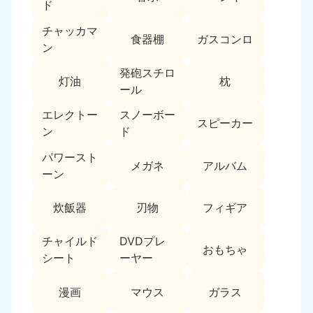
新潟県
ド
050-1881-5263
チャッカマ
9:00〜19:00 年中無休
食器棚
ガスコンロ
ン
近畿
発砲スチロ
灯油
枕
大阪府
兵庫県
ール
050-1881-5250
050-1881-5251
エレクトー
スノーボー
9:00〜19:00 年中無休
9:00〜19:00 年中無休
スピーカー
ン
ド
奈良県
三重県
パワースト
050-1881-5249
050-1881-5254
メガネ
アルバム
ーン
9:00〜19:00 年中無休
9:00〜19:00 年中無休
炊飯器
刃物
フィギア
滋賀県
京都府
050-1881-5253
050-1881-5252
チャイルド
DVDプレ
9:00〜19:00 年中無休
9:00〜19:00 年中無休
おもちゃ
シート
ーヤー
和歌山県
050-1881-5248
漫画
マウス
ガラス
9:00〜19:00 年中無休