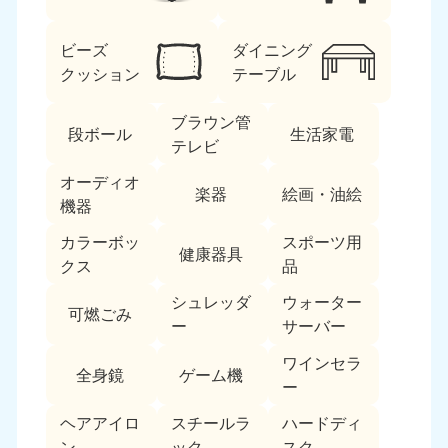
ビーズ
ダイニング
クッション
テーブル
ブラウン管
段ボール
生活家電
テレビ
北海道・東北
オーディオ
楽器
絵画・油絵
機器
北海道
青森県
050-1881-5277
050-1881-5276
カラーボッ
スポーツ用
健康器具
9:00〜19:00 年中無休
9:00〜19:00 年中無休
クス
品
シュレッダ
ウォーター
岩手県
秋田県
可燃ごみ
050-1881-5274
050-1881-5275
ー
サーバー
9:00〜19:00 年中無休
9:00〜19:00 年中無休
ワインセラ
全身鏡
ゲーム機
ー
山形県
宮城県
050-1881-5273
050-1881-5272
ヘアアイロ
スチールラ
ハードディ
9:00〜19:00 年中無休
9:00〜19:00 年中無休
ン
ック
スク