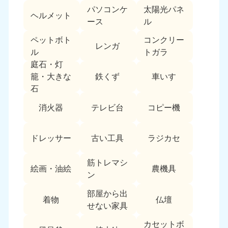
パソコンケ
太陽光パネ
中国
ヘルメット
ース
ル
岡山県
山口県
ペットボト
コンクリー
050-1881-5146
050-1880-9900
レンガ
ル
トガラ
9:00〜19:00 年中無休
9:00〜19:00 年中無休
庭石・灯
鉄くず
車いす
籠・大きな
広島県
鳥取県
石
050-1881-5144
050-1881-5156
9:00〜19:00 年中無休
9:00〜19:00 年中無休
消火器
テレビ台
コピー機
島根県
050-1881-5145
ドレッサー
古い工具
ラジカセ
9:00〜19:00 年中無休
筋トレマシ
四国
絵画・油絵
農機具
ン
香川県
徳島県
部屋から出
050-1880-9899
050-1880-9898
着物
仏壇
せない家具
9:00〜19:00 年中無休
9:00〜19:00 年中無休
カセットボ