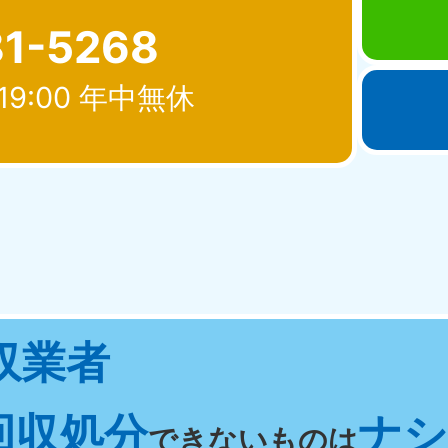
81-5268
19:00 年中無休
北海道・東北
青森県
岩手県
秋
881-5276
050-1881-5274
050-18
0〜19:00 年中無休
受付時間
9:00〜19:00 年中無休
受付時間
9:00
宮城県
福島県
収業者
881-5272
050-1881-5271
0〜19:00 年中無休
受付時間
9:00〜19:00 年中無休
回収処分
ナシ 
関東
できないものは