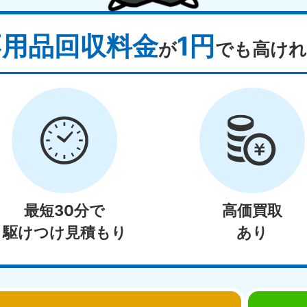
不用品回収料金
1円
が
でも高けれ
最短30分で
高価買取
駆けつけ見積もり
あり