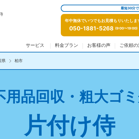
最短30分
侍
年中無休でいつでもお見積もりいたしま
050-1881-5268
(9:00〜19:00)
サービス
料金プラン
お客様の声
ご依頼の
葉県
柏市
不用品回収・粗大ゴミ
片付け侍