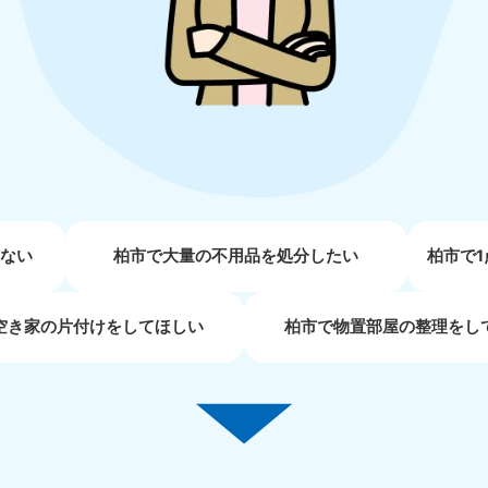
近畿
兵庫県
奈良県
三
881-5251
050-1881-5249
050-18
0〜19:00 年中無休
受付時間
9:00〜19:00 年中無休
受付時間
9:00
京都府
和歌山県
881-5252
050-1881-5248
0〜19:00 年中無休
受付時間
9:00〜19:00 年中無休
せない
柏市で大量の不用品を処分したい
柏市で
中国
空き家の片付けをしてほしい
柏市で物置部屋の整理をし
山口県
広島県
鳥
80-
050-1881-5144
050-18
受付時間
9:00〜19:00 年中無休
受付時間
9:00
0〜19:00 年中無休