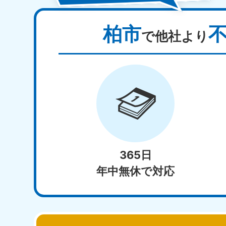
柏市
で他社より
365日
年中無休で対応