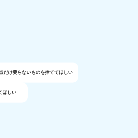
重県
81-5254
〜19:00 年中無休
1点だけ要らないものを捨ててほしい
てほしい
取県
81-5156
〜19:00 年中無休