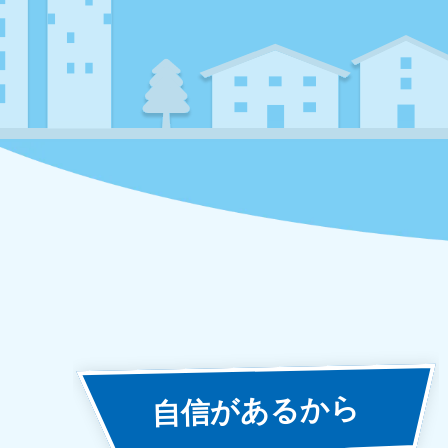
あるから
自信が