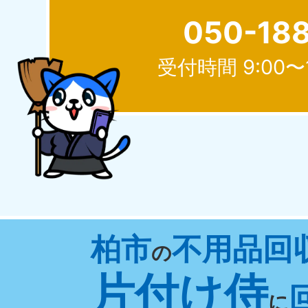
050-18
受付時間 9:00〜
北海道
050-1881-5277
050-1
受付時間
9:00〜19:00 年中無休
受付時間
9:0
山形県
柏市
不用品回
050-1881-5273
050-1
の
受付時間
9:00〜19:00 年中無休
受付時間
9:0
片付け侍
に