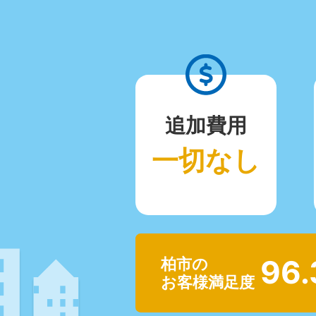
追加費用
一切なし
96
柏市の
お客様満足度