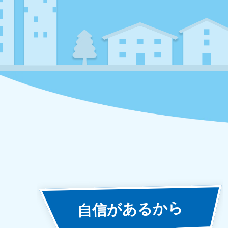
あるから
自信が