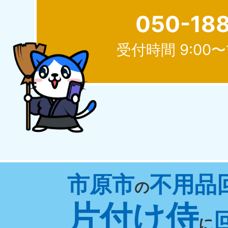
050-18
受付時間 9:00〜
北海道
050-1881-5277
050-1
受付時間
9:00〜19:00 年中無休
受付時間
9:0
山形県
市原市
不用品
050-1881-5273
050-1
の
受付時間
9:00〜19:00 年中無休
受付時間
9:0
片付け侍
に