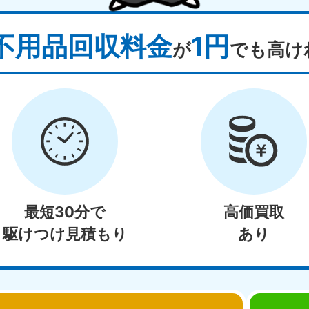
不用品回収料金
1円
が
でも高け
最短30分で
高価買取
駆けつけ見積もり
あり