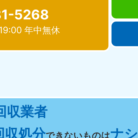
81-5268
19:00 年中無休
北海道・東北
青森県
岩手県
秋
881-5276
050-1881-5274
050-18
0〜19:00 年中無休
受付時間
9:00〜19:00 年中無休
受付時間
9:00
宮城県
福島県
回収業者
881-5272
050-1881-5271
0〜19:00 年中無休
受付時間
9:00〜19:00 年中無休
回収処分
ナシ 
関東
できないものは