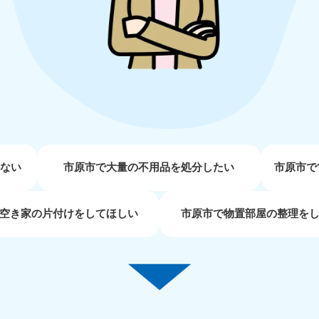
近畿
兵庫県
奈良県
三
881-5251
050-1881-5249
050-18
0〜19:00 年中無休
受付時間
9:00〜19:00 年中無休
受付時間
9:00
京都府
和歌山県
881-5252
050-1881-5248
0〜19:00 年中無休
受付時間
9:00〜19:00 年中無休
せない
市原市で大量の不用品を処分したい
市原市で
中国
空き家の片付けをしてほしい
市原市で物置部屋の整理を
山口県
広島県
鳥
80-
050-1881-5144
050-18
受付時間
9:00〜19:00 年中無休
受付時間
9:00
0〜19:00 年中無休