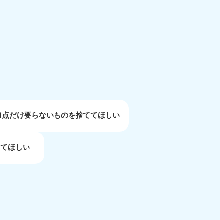
重県
81-5254
〜19:00 年中無休
1点だけ要らないものを捨ててほしい
してほしい
取県
81-5156
〜19:00 年中無休