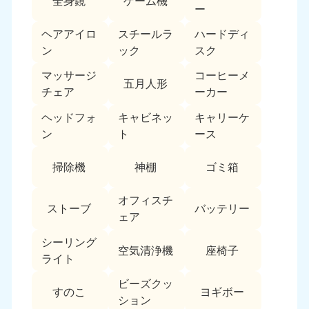
全身鏡
ゲーム機
ー
福島県
ヘアアイロ
スチールラ
ハードディ
050-1881-5271
ン
ック
スク
9:00〜19:00 年中無休
マッサージ
コーヒーメ
関東
五月人形
チェア
ーカー
東京都
神奈川県
ヘッドフォ
キャビネッ
キャリーケ
050-1881-5265
050-1881-5264
ン
ト
ース
9:00〜19:00 年中無休
9:00〜19:00 年中無休
掃除機
神棚
ゴミ箱
千葉県
埼玉県
050-1881-5268
050-1881-5266
9:00〜19:00 年中無休
9:00〜19:00 年中無休
オフィスチ
ストーブ
バッテリー
ェア
栃木県
茨城県
シーリング
050-1881-5270
050-1881-5269
空気清浄機
座椅子
ライト
9:00〜19:00 年中無休
9:00〜19:00 年中無休
ビーズクッ
群馬県
すのこ
ヨギボー
ション
050-1881-5267