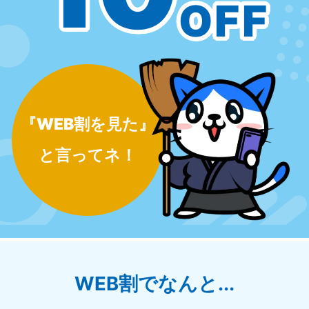
OFF
『WEB割を見た』
と言ってネ！
WEB割でなんと...