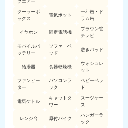
クエアー
クーラーボ
一斗缶・ド
電気ポット
ックス
ラム缶
ブラウン管
イヤホン
固定電話機
テレビ
モバイルバ
ソファーベ
敷きパッド
ッテリー
ッド
ウォシュレ
給湯器
食器乾燥機
ット
ファンヒー
パソコンラ
ベビーベッ
ター
ック
ド
キャットタ
スーツケー
電気ケトル
ワー
ス
ハンガーラ
レンジ台
原付バイク
ック