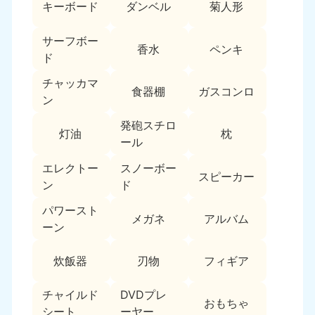
新潟県
キーボード
ダンベル
菊人形
050-1881-5263
9:00〜19:00 年中無休
サーフボー
香水
ペンキ
近畿
ド
チャッカマ
大阪府
兵庫県
食器棚
ガスコンロ
ン
050-1881-5250
050-1881-5251
9:00〜19:00 年中無休
9:00〜19:00 年中無休
発砲スチロ
灯油
枕
ール
奈良県
三重県
050-1881-5249
050-1881-5254
エレクトー
スノーボー
スピーカー
9:00〜19:00 年中無休
9:00〜19:00 年中無休
ン
ド
パワースト
滋賀県
京都府
メガネ
アルバム
050-1881-5253
050-1881-5252
ーン
9:00〜19:00 年中無休
9:00〜19:00 年中無休
炊飯器
刃物
フィギア
和歌山県
050-1881-5248
チャイルド
DVDプレ
おもちゃ
9:00〜19:00 年中無休
シート
ーヤー