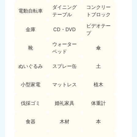
9:00〜19:00 年中無休
ダイニング
コンクリー
電動自転車
テーブル
トブロック
中部
ビデオテー
金庫
CD・DVD
愛知県
岐阜県
プ
050-1881-5255
050-1881-5259
9:00〜19:00 年中無休
9:00〜19:00 年中無休
ウォーター
靴
傘
ベッド
静岡県
長野県
050-1881-5256
050-1881-5260
ぬいぐるみ
スプレー缶
土
9:00〜19:00 年中無休
9:00〜19:00 年中無休
福井県
石川県
小型家電
マットレス
植木
050-1881-5258
050-1881-5261
9:00〜19:00 年中無休
9:00〜19:00 年中無休
伐採ゴミ
婚礼家具
体重計
富山県
山梨県
050-1881-5262
050-1881-5257
食器
木材
本
9:00〜19:00 年中無休
9:00〜19:00 年中無休