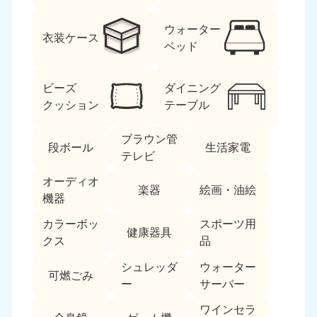
ウォーター
衣装ケース
ベッド
ビーズ
ダイニング
クッション
テーブル
北海道・東北
ブラウン管
段ボール
生活家電
北海道
青森県
テレビ
050-1881-5277
050-1881-5276
オーディオ
9:00〜19:00 年中無休
9:00〜19:00 年中無休
楽器
絵画・油絵
機器
岩手県
秋田県
カラーボッ
スポーツ用
050-1881-5274
050-1881-5275
健康器具
クス
品
9:00〜19:00 年中無休
9:00〜19:00 年中無休
シュレッダ
ウォーター
可燃ごみ
山形県
宮城県
ー
サーバー
050-1881-5273
050-1881-5272
9:00〜19:00 年中無休
9:00〜19:00 年中無休
ワインセラ