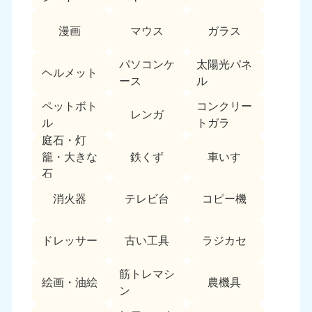
中国
漫画
マウス
ガラス
岡山県
山口県
050-1881-5146
050-1880-9900
パソコンケ
太陽光パネ
ヘルメット
9:00〜19:00 年中無休
9:00〜19:00 年中無休
ース
ル
ペットボト
コンクリー
広島県
鳥取県
レンガ
050-1881-5144
050-1881-5156
ル
トガラ
9:00〜19:00 年中無休
9:00〜19:00 年中無休
庭石・灯
鉄くず
車いす
籠・大きな
島根県
石
050-1881-5145
消火器
テレビ台
コピー機
9:00〜19:00 年中無休
四国
ドレッサー
古い工具
ラジカセ
香川県
徳島県
050-1880-9899
050-1880-9898
筋トレマシ
絵画・油絵
農機具
9:00〜19:00 年中無休
9:00〜19:00 年中無休
ン