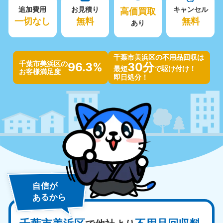
追加費用
お見積り
高価買取
キャンセル
一切なし
無料
無料
あり
千葉市美浜区の不用品回収は
千葉市美浜区の
96.3%
30分
最短
で駆け付け！
お客様満足度
即日処分！
自信が
あるから