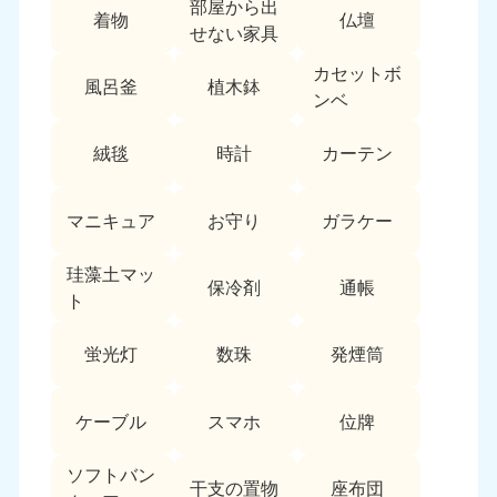
部屋から出
愛媛県
高知県
着物
仏壇
050-1880-9896
050-1880-9897
せない家具
9:00〜19:00 年中無休
9:00〜19:00 年中無休
カセットボ
風呂釜
植木鉢
九州・沖縄
ンベ
福岡県
佐賀県
絨毯
時計
カーテン
050-1880-9895
050-1880-9894
9:00〜19:00 年中無休
9:00〜19:00 年中無休
マニキュア
お守り
ガラケー
長崎県
鹿児島県
050-1880-9891
050-1880-9889
珪藻土マッ
保冷剤
通帳
9:00〜19:00 年中無休
9:00〜19:00 年中無休
ト
大分県
宮崎県
蛍光灯
数珠
発煙筒
050-1880-9893
050-1880-9890
9:00〜19:00 年中無休
9:00〜19:00 年中無休
ケーブル
スマホ
位牌
熊本県
沖縄県
050-1880-9892
050-1880-9887
ソフトバン
干支の置物
座布団
9:00〜19:00 年中無休
9:00〜19:00 年中無休