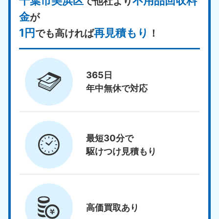
千葉市美浜区
不用品回収料
で他社より
金
が
1円
再見積もり
でも高ければ
！
365日
年中無休で対応
最短30分で
駆けつけ見積もり
高価買取
あり