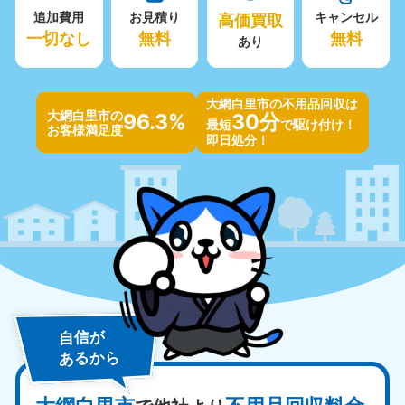
追加費用
お見積り
高価買取
キャンセル
一切なし
無料
無料
あり
大網白里市の不用品回収は
大網白里市の
96.3%
30分
最短
で駆け付け！
お客様満足度
即日処分！
自信が
あるから