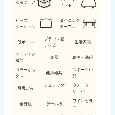
衣装ケース
ベッド
ビーズ
ダイニング
クッション
テーブル
ブラウン管
段ボール
生活家電
北海道・東北
テレビ
オーディオ
北海道
青森県
楽器
絵画・油絵
050-1881-5277
050-1881-5276
機器
9:00〜19:00 年中無休
9:00〜19:00 年中無休
カラーボッ
スポーツ用
健康器具
クス
品
岩手県
秋田県
050-1881-5274
050-1881-5275
シュレッダ
ウォーター
可燃ごみ
9:00〜19:00 年中無休
9:00〜19:00 年中無休
ー
サーバー
山形県
宮城県
ワインセラ
全身鏡
ゲーム機
050-1881-5273
050-1881-5272
ー
9:00〜19:00 年中無休
9:00〜19:00 年中無休