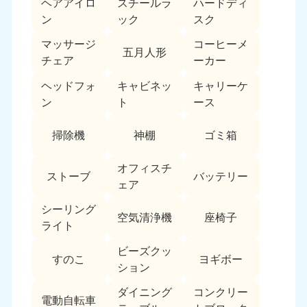
ヘアアイロ
スチールラ
ハードディ
ン
ック
スク
福島県
050-1881-5271
マッサージ
コーヒーメ
9:00〜19:00 年中無休
五月人形
チェア
ーカー
関東
ヘッドフォ
キャビネッ
キャリーケ
ン
ト
ース
東京都
神奈川県
050-1881-5265
050-1881-5264
掃除機
神棚
ゴミ箱
9:00〜19:00 年中無休
9:00〜19:00 年中無休
千葉県
埼玉県
オフィスチ
ストーブ
バッテリー
050-1881-5268
050-1881-5266
ェア
9:00〜19:00 年中無休
9:00〜19:00 年中無休
シーリング
空気清浄機
座椅子
ライト
栃木県
茨城県
050-1881-5270
050-1881-5269
ビーズクッ
9:00〜19:00 年中無休
9:00〜19:00 年中無休
すのこ
ヨギボー
ション
群馬県
ダイニング
コンクリー
電動自転車
050-1881-5267