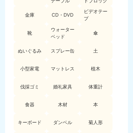
テーブル
トブロック
9:00〜19:00 年中無休
ビデオテー
金庫
CD・DVD
中部
プ
愛知県
岐阜県
ウォーター
靴
傘
050-1881-5255
050-1881-5259
ベッド
9:00〜19:00 年中無休
9:00〜19:00 年中無休
ぬいぐるみ
スプレー缶
土
静岡県
長野県
050-1881-5256
050-1881-5260
9:00〜19:00 年中無休
9:00〜19:00 年中無休
小型家電
マットレス
植木
福井県
石川県
伐採ゴミ
婚礼家具
体重計
050-1881-5258
050-1881-5261
9:00〜19:00 年中無休
9:00〜19:00 年中無休
食器
木材
本
富山県
山梨県
050-1881-5262
050-1881-5257
9:00〜19:00 年中無休
9:00〜19:00 年中無休
キーボード
ダンベル
菊人形