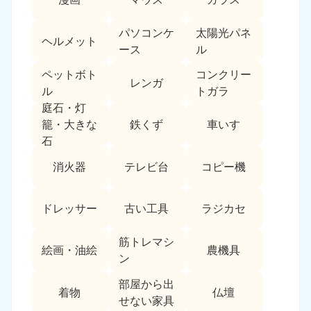
中国
パソコンケ
太陽光パネ
ヘルメット
岡山県
山口県
ース
ル
050-1881-5146
050-1880-9900
ペットボト
コンクリー
9:00〜19:00 年中無休
9:00〜19:00 年中無休
レンガ
ル
トガラ
広島県
鳥取県
庭石・灯
050-1881-5144
050-1881-5156
鉄くず
車いす
籠・大きな
9:00〜19:00 年中無休
9:00〜19:00 年中無休
石
消火器
テレビ台
コピー機
島根県
050-1881-5145
9:00〜19:00 年中無休
ドレッサー
古い工具
ラジカセ
四国
筋トレマシ
絵画・油絵
農機具
香川県
徳島県
ン
050-1880-9899
050-1880-9898
部屋から出
9:00〜19:00 年中無休
9:00〜19:00 年中無休
着物
仏壇
せない家具