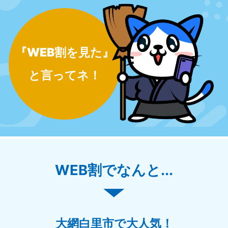
『WEB割を見た』
と言ってネ！
WEB割でなんと...
大網白里市で大人気！