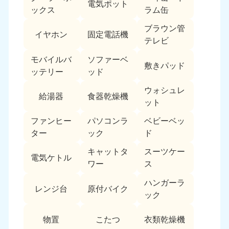
電気ポット
ックス
ラム缶
ブラウン管
イヤホン
固定電話機
テレビ
モバイルバ
ソファーベ
敷きパッド
ッテリー
ッド
ウォシュレ
給湯器
食器乾燥機
ット
ファンヒー
パソコンラ
ベビーベッ
ター
ック
ド
キャットタ
スーツケー
電気ケトル
ワー
ス
ハンガーラ
レンジ台
原付バイク
ック
物置
こたつ
衣類乾燥機