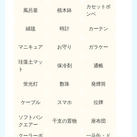
愛媛県
高知県
カセットボ
050-1880-9896
050-1880-9897
風呂釜
植木鉢
ンベ
9:00〜19:00 年中無休
9:00〜19:00 年中無休
九州・沖縄
絨毯
時計
カーテン
福岡県
佐賀県
050-1880-9895
050-1880-9894
マニキュア
お守り
ガラケー
9:00〜19:00 年中無休
9:00〜19:00 年中無休
珪藻土マッ
保冷剤
通帳
長崎県
鹿児島県
ト
050-1880-9891
050-1880-9889
9:00〜19:00 年中無休
9:00〜19:00 年中無休
蛍光灯
数珠
発煙筒
大分県
宮崎県
050-1880-9893
050-1880-9890
ケーブル
スマホ
位牌
9:00〜19:00 年中無休
9:00〜19:00 年中無休
ソフトバン
干支の置物
座布団
熊本県
沖縄県
クエアー
050-1880-9892
050-1880-9887
9:00〜19:00 年中無休
9:00〜19:00 年中無休
クーラーボ
一斗缶・ド