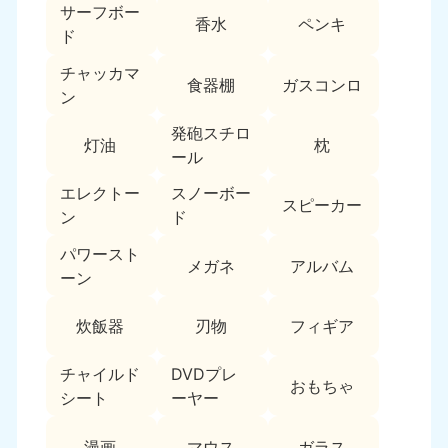
新潟県
サーフボー
050-1881-5263
香水
ペンキ
ド
9:00〜19:00 年中無休
チャッカマ
近畿
食器棚
ガスコンロ
ン
大阪府
兵庫県
発砲スチロ
灯油
枕
050-1881-5250
050-1881-5251
ール
9:00〜19:00 年中無休
9:00〜19:00 年中無休
エレクトー
スノーボー
スピーカー
奈良県
三重県
ン
ド
050-1881-5249
050-1881-5254
パワースト
9:00〜19:00 年中無休
9:00〜19:00 年中無休
メガネ
アルバム
ーン
滋賀県
京都府
050-1881-5253
050-1881-5252
炊飯器
刃物
フィギア
9:00〜19:00 年中無休
9:00〜19:00 年中無休
チャイルド
DVDプレ
おもちゃ
和歌山県
シート
ーヤー
050-1881-5248
9:00〜19:00 年中無休
漫画
マウス
ガラス