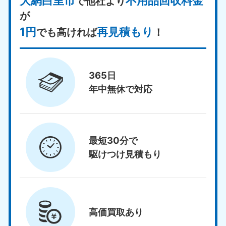
大網白里市
不用品回収料金
で他社より
が
1円
再見積もり
でも高ければ
！
365日
年中無休で対応
最短30分で
駆けつけ見積もり
高価買取
あり