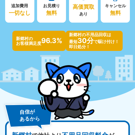
追加費用
お見積り
高価買取
キャンセル
一切なし
無料
無料
あり
新郷村の不用品回収は
新郷村の
96.3%
30分
最短
で駆け付け！
お客様満足度
即日処分！
自信が
あるから