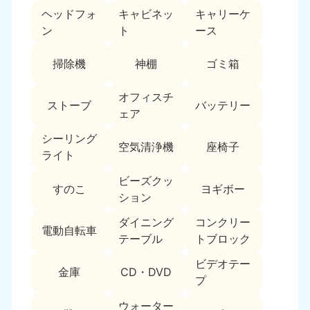
ヘッドフォ
キャビネッ
キャリーケ
福島県
ン
ト
ース
050-1881-5271
9:00〜19:00 年中無休
掃除機
神棚
ゴミ箱
関東
オフィスチ
ストーブ
バッテリー
東京都
神奈川県
ェア
050-1881-5265
050-1881-5264
9:00〜19:00 年中無休
9:00〜19:00 年中無休
シーリング
空気清浄機
座椅子
ライト
千葉県
埼玉県
ビーズクッ
050-1881-5268
050-1881-5266
すのこ
ヨギボー
ション
9:00〜19:00 年中無休
9:00〜19:00 年中無休
ダイニング
コンクリー
栃木県
茨城県
電動自転車
テーブル
トブロック
050-1881-5270
050-1881-5269
9:00〜19:00 年中無休
9:00〜19:00 年中無休
ビデオテー
金庫
CD・DVD
プ
群馬県
050-1881-5267
ウォーター