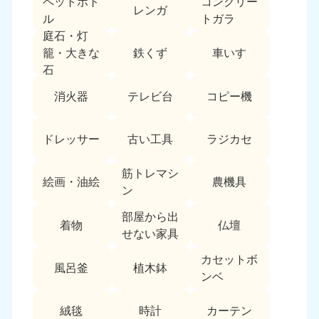
ペットボト
コンクリー
レンガ
中国
ル
トガラ
庭石・灯
岡山県
山口県
鉄くず
車いす
籠・大きな
050-1881-5146
050-1880-9900
石
9:00〜19:00 年中無休
9:00〜19:00 年中無休
消火器
テレビ台
コピー機
広島県
鳥取県
050-1881-5144
050-1881-5156
ドレッサー
古い工具
ラジカセ
9:00〜19:00 年中無休
9:00〜19:00 年中無休
筋トレマシ
島根県
絵画・油絵
農機具
050-1881-5145
ン
9:00〜19:00 年中無休
部屋から出
着物
仏壇
四国
せない家具
カセットボ
香川県
徳島県
風呂釜
植木鉢
050-1880-9899
050-1880-9898
ンベ
9:00〜19:00 年中無休
9:00〜19:00 年中無休
絨毯
時計
カーテン