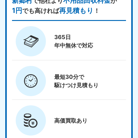
新郷村
不用品回収料金
で他社より
が
1円
再見積もり
でも高ければ
！
365日
年中無休で対応
最短30分で
駆けつけ見積もり
高価買取
あり