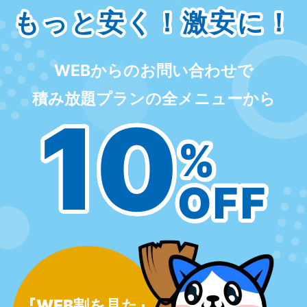
もっと安く！激安に！
WEBからのお問い合わせで
積み放題プランの全メニューから
10
%
OFF
『WEB割を見た』