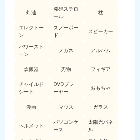
新潟県
050-1881-5263
発砲スチロ
灯油
枕
9:00〜19:00 年中無休
ール
近畿
エレクトー
スノーボー
スピーカー
ン
ド
大阪府
兵庫県
050-1881-5250
050-1881-5251
パワースト
メガネ
アルバム
9:00〜19:00 年中無休
9:00〜19:00 年中無休
ーン
奈良県
三重県
炊飯器
刃物
フィギア
050-1881-5249
050-1881-5254
9:00〜19:00 年中無休
9:00〜19:00 年中無休
チャイルド
DVDプレ
おもちゃ
シート
ーヤー
滋賀県
京都府
050-1881-5253
050-1881-5252
漫画
マウス
ガラス
9:00〜19:00 年中無休
9:00〜19:00 年中無休
パソコンケ
太陽光パネ
和歌山県
ヘルメット
050-1881-5248
ース
ル
9:00〜19:00 年中無休