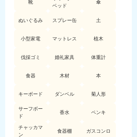
靴
傘
9:00〜19:00 年中無休
ベッド
中部
ぬいぐるみ
スプレー缶
土
愛知県
岐阜県
050-1881-5255
050-1881-5259
小型家電
マットレス
植木
9:00〜19:00 年中無休
9:00〜19:00 年中無休
静岡県
長野県
伐採ゴミ
婚礼家具
体重計
050-1881-5256
050-1881-5260
9:00〜19:00 年中無休
9:00〜19:00 年中無休
食器
木材
本
福井県
石川県
050-1881-5258
050-1881-5261
キーボード
ダンベル
菊人形
9:00〜19:00 年中無休
9:00〜19:00 年中無休
サーフボー
富山県
山梨県
香水
ペンキ
ド
050-1881-5262
050-1881-5257
9:00〜19:00 年中無休
9:00〜19:00 年中無休
チャッカマ
食器棚
ガスコンロ
ン