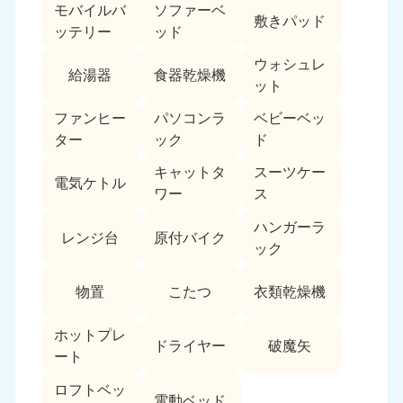
モバイルバ
ソファーベ
敷きパッド
ッテリー
ッド
ウォシュレ
給湯器
食器乾燥機
ット
ファンヒー
パソコンラ
ベビーベッ
ター
ック
ド
キャットタ
スーツケー
電気ケトル
ワー
ス
ハンガーラ
レンジ台
原付バイク
ック
物置
こたつ
衣類乾燥機
ホットプレ
ドライヤー
破魔矢
ート
ロフトベッ
電動ベッド