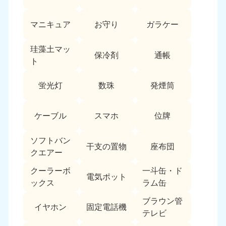
愛媛県
高知県
050-1880-9896
050-1880-9897
マニキュア
お守り
ガラケー
9:00〜19:00 年中無休
9:00〜19:00 年中無休
九州・沖縄
珪藻土マッ
保冷剤
通帳
ト
福岡県
佐賀県
050-1880-9895
050-1880-9894
蛍光灯
数珠
発煙筒
9:00〜19:00 年中無休
9:00〜19:00 年中無休
長崎県
鹿児島県
ケーブル
スマホ
位牌
050-1880-9891
050-1880-9889
9:00〜19:00 年中無休
9:00〜19:00 年中無休
ソフトバン
干支の置物
座布団
クエアー
大分県
宮崎県
050-1880-9893
050-1880-9890
クーラーボ
一斗缶・ド
電気ポット
9:00〜19:00 年中無休
9:00〜19:00 年中無休
ックス
ラム缶
熊本県
沖縄県
ブラウン管
イヤホン
固定電話機
050-1880-9892
050-1880-9887
テレビ
9:00〜19:00 年中無休
9:00〜19:00 年中無休