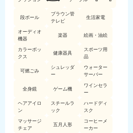
ブラウン管
段ボール
生活家電
テレビ
オーディオ
楽器
絵画・油絵
機器
カラーボッ
スポーツ用
北海道・東北
健康器具
クス
品
北海道
青森県
シュレッダ
ウォーター
050-1881-5277
050-1881-5276
可燃ごみ
ー
サーバー
9:00〜19:00 年中無休
9:00〜19:00 年中無休
ワインセラ
全身鏡
ゲーム機
岩手県
秋田県
ー
050-1881-5274
050-1881-5275
9:00〜19:00 年中無休
9:00〜19:00 年中無休
ヘアアイロ
スチールラ
ハードディ
ン
ック
スク
山形県
宮城県
マッサージ
コーヒーメ
050-1881-5273
050-1881-5272
五月人形
チェア
ーカー
9:00〜19:00 年中無休
9:00〜19:00 年中無休