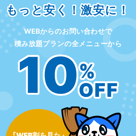
もっと安く！激安に！
WEBからのお問い合わせで
積み放題プランの全メニューから
10
%
OFF
『WEB割を見た』