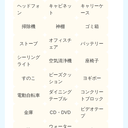
ヘッドフォ
キャビネッ
キャリーケ
福島県
ン
ト
ース
050-1881-5271
9:00〜19:00 年中無休
掃除機
神棚
ゴミ箱
関東
オフィスチ
ストーブ
バッテリー
東京都
神奈川県
ェア
050-1881-5265
050-1881-5264
9:00〜19:00 年中無休
9:00〜19:00 年中無休
シーリング
空気清浄機
座椅子
ライト
千葉県
埼玉県
ビーズクッ
050-1881-5268
050-1881-5266
すのこ
ヨギボー
ション
9:00〜19:00 年中無休
9:00〜19:00 年中無休
ダイニング
コンクリー
栃木県
茨城県
電動自転車
テーブル
トブロック
050-1881-5270
050-1881-5269
9:00〜19:00 年中無休
9:00〜19:00 年中無休
ビデオテー
金庫
CD・DVD
プ
群馬県
050-1881-5267
ウォーター