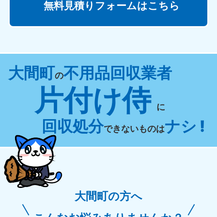
無料見積りフォームはこちら
大間町
不用品回収業者
の
片付け侍
に
回収処分
ナシ !
できないものは
大間町の方へ