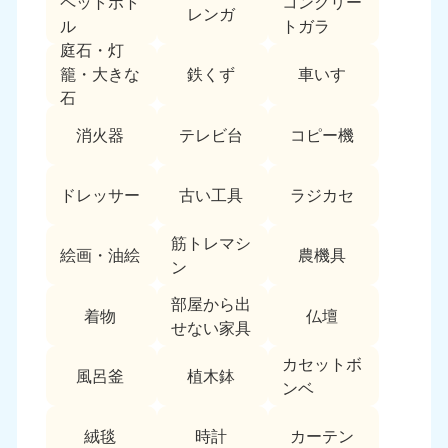
ペットボト
コンクリー
レンガ
中国
ル
トガラ
庭石・灯
岡山県
山口県
鉄くず
車いす
籠・大きな
050-1881-5146
050-1880-9900
石
9:00〜19:00 年中無休
9:00〜19:00 年中無休
消火器
テレビ台
コピー機
広島県
鳥取県
050-1881-5144
050-1881-5156
ドレッサー
古い工具
ラジカセ
9:00〜19:00 年中無休
9:00〜19:00 年中無休
筋トレマシ
島根県
絵画・油絵
農機具
050-1881-5145
ン
9:00〜19:00 年中無休
部屋から出
着物
仏壇
四国
せない家具
カセットボ
香川県
徳島県
風呂釜
植木鉢
050-1880-9899
050-1880-9898
ンベ
9:00〜19:00 年中無休
9:00〜19:00 年中無休
絨毯
時計
カーテン