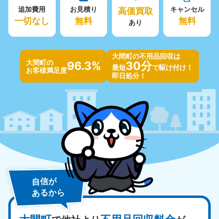
追加費用
お見積り
高価買取
キャンセル
一切なし
無料
無料
あり
大間町の不用品回収は
大間町の
96.3%
30分
最短
で駆け付け！
お客様満足度
即日処分！
自信が
あるから