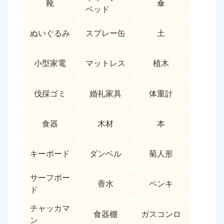
靴
傘
9:00〜19:00 年中無休
ベッド
中部
ぬいぐるみ
スプレー缶
土
愛知県
岐阜県
050-1881-5255
050-1881-5259
小型家電
マットレス
植木
9:00〜19:00 年中無休
9:00〜19:00 年中無休
静岡県
長野県
伐採ゴミ
婚礼家具
体重計
050-1881-5256
050-1881-5260
9:00〜19:00 年中無休
9:00〜19:00 年中無休
食器
木材
本
福井県
石川県
050-1881-5258
050-1881-5261
キーボード
ダンベル
菊人形
9:00〜19:00 年中無休
9:00〜19:00 年中無休
サーフボー
富山県
山梨県
香水
ペンキ
ド
050-1881-5262
050-1881-5257
9:00〜19:00 年中無休
9:00〜19:00 年中無休
チャッカマ
食器棚
ガスコンロ
ン