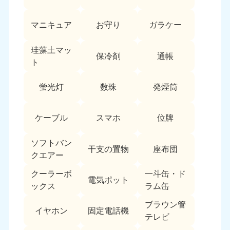
愛媛県
高知県
050-1880-9896
050-1880-9897
マニキュア
お守り
ガラケー
9:00〜19:00 年中無休
9:00〜19:00 年中無休
九州・沖縄
珪藻土マッ
保冷剤
通帳
ト
福岡県
佐賀県
050-1880-9895
050-1880-9894
蛍光灯
数珠
発煙筒
9:00〜19:00 年中無休
9:00〜19:00 年中無休
長崎県
鹿児島県
ケーブル
スマホ
位牌
050-1880-9891
050-1880-9889
9:00〜19:00 年中無休
9:00〜19:00 年中無休
ソフトバン
干支の置物
座布団
クエアー
大分県
宮崎県
050-1880-9893
050-1880-9890
クーラーボ
一斗缶・ド
電気ポット
9:00〜19:00 年中無休
9:00〜19:00 年中無休
ックス
ラム缶
熊本県
沖縄県
ブラウン管
イヤホン
固定電話機
050-1880-9892
050-1880-9887
テレビ
9:00〜19:00 年中無休
9:00〜19:00 年中無休