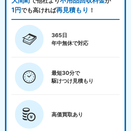
大間町
不用品回収料金
で他社より
が
1円
再見積もり
でも高ければ
！
365日
年中無休で対応
最短30分で
駆けつけ見積もり
高価買取
あり