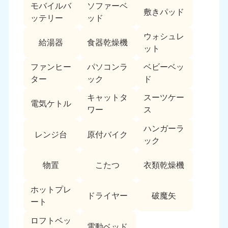
モバイルバ
ソファーベ
敷きパッド
ッテリー
ッド
ウォシュレ
給湯器
食器乾燥機
ット
ファンヒー
パソコンラ
ベビーベッ
ター
ック
ド
キャットタ
スーツケー
電気ケトル
ワー
ス
ハンガーラ
レンジ台
原付バイク
ック
物置
こたつ
衣類乾燥機
ホットプレ
ドライヤー
破魔矢
ート
ロフトベッ
電動ベッド