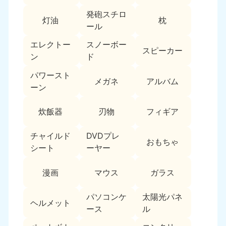
新潟県
050-1881-5263
発砲スチロ
灯油
枕
9:00〜19:00 年中無休
ール
近畿
エレクトー
スノーボー
スピーカー
ン
ド
大阪府
兵庫県
050-1881-5250
050-1881-5251
パワースト
メガネ
アルバム
9:00〜19:00 年中無休
9:00〜19:00 年中無休
ーン
奈良県
三重県
炊飯器
刃物
フィギア
050-1881-5249
050-1881-5254
9:00〜19:00 年中無休
9:00〜19:00 年中無休
チャイルド
DVDプレ
おもちゃ
シート
ーヤー
滋賀県
京都府
050-1881-5253
050-1881-5252
漫画
マウス
ガラス
9:00〜19:00 年中無休
9:00〜19:00 年中無休
パソコンケ
太陽光パネ
和歌山県
ヘルメット
050-1881-5248
ース
ル
9:00〜19:00 年中無休