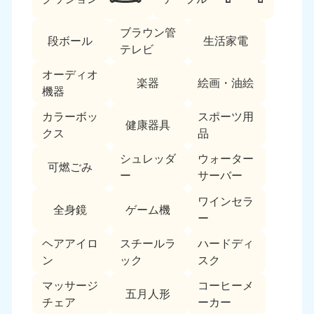
ブラウン管
段ボール
生活家電
テレビ
オーディオ
楽器
絵画・油絵
機器
カラーボッ
スポーツ用
北海道・東北
健康器具
クス
品
北海道
青森県
シュレッダ
ウォーター
050-1881-5277
050-1881-5276
可燃ごみ
ー
サーバー
9:00〜19:00 年中無休
9:00〜19:00 年中無休
ワインセラ
全身鏡
ゲーム機
岩手県
秋田県
ー
050-1881-5274
050-1881-5275
9:00〜19:00 年中無休
9:00〜19:00 年中無休
ヘアアイロ
スチールラ
ハードディ
ン
ック
スク
山形県
宮城県
マッサージ
コーヒーメ
050-1881-5273
050-1881-5272
五月人形
チェア
ーカー
9:00〜19:00 年中無休
9:00〜19:00 年中無休