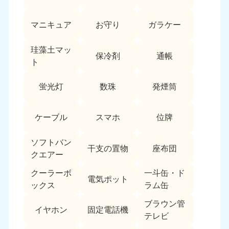
愛媛県
高知県
050-1880-9896
050-1880-9897
マニキュア
お守り
ガラケー
9:00〜19:00 年中無休
9:00〜19:00 年中無休
九州・沖縄
珪藻土マッ
保冷剤
通帳
ト
福岡県
佐賀県
050-1880-9895
050-1880-9894
蛍光灯
数珠
発煙筒
9:00〜19:00 年中無休
9:00〜19:00 年中無休
長崎県
鹿児島県
ケーブル
スマホ
位牌
050-1880-9891
050-1880-9889
9:00〜19:00 年中無休
9:00〜19:00 年中無休
ソフトバン
干支の置物
座布団
クエアー
大分県
宮崎県
050-1880-9893
050-1880-9890
クーラーボ
一斗缶・ド
電気ポット
9:00〜19:00 年中無休
9:00〜19:00 年中無休
ックス
ラム缶
熊本県
沖縄県
ブラウン管
イヤホン
固定電話機
050-1880-9892
050-1880-9887
テレビ
9:00〜19:00 年中無休
9:00〜19:00 年中無休