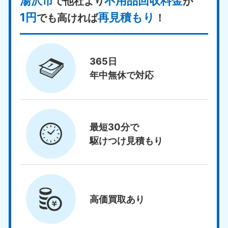
湯沢市
不用品回収料金
で他社より
が
1円
再見積もり
でも高ければ
！
365日
年中無休で対応
最短30分で
駆けつけ見積もり
高価買取
あり