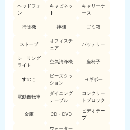
ヘッドフォ
キャビネッ
キャリーケ
福島県
ン
ト
ース
050-1881-5271
9:00〜19:00 年中無休
掃除機
神棚
ゴミ箱
関東
オフィスチ
ストーブ
バッテリー
東京都
神奈川県
ェア
050-1881-5265
050-1881-5264
9:00〜19:00 年中無休
9:00〜19:00 年中無休
シーリング
空気清浄機
座椅子
ライト
千葉県
埼玉県
ビーズクッ
050-1881-5268
050-1881-5266
すのこ
ヨギボー
ション
9:00〜19:00 年中無休
9:00〜19:00 年中無休
ダイニング
コンクリー
栃木県
茨城県
電動自転車
テーブル
トブロック
050-1881-5270
050-1881-5269
9:00〜19:00 年中無休
9:00〜19:00 年中無休
ビデオテー
金庫
CD・DVD
プ
群馬県
050-1881-5267
ウォーター