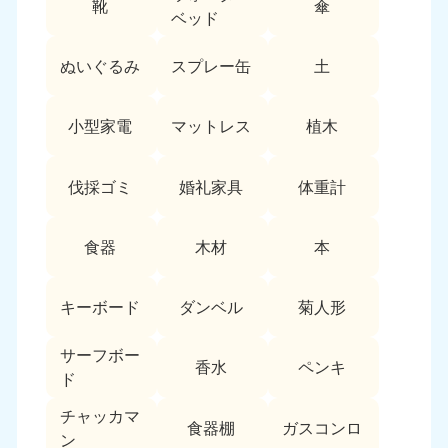
靴
傘
9:00〜19:00 年中無休
ベッド
中部
ぬいぐるみ
スプレー缶
土
愛知県
岐阜県
050-1881-5255
050-1881-5259
小型家電
マットレス
植木
9:00〜19:00 年中無休
9:00〜19:00 年中無休
静岡県
長野県
伐採ゴミ
婚礼家具
体重計
050-1881-5256
050-1881-5260
9:00〜19:00 年中無休
9:00〜19:00 年中無休
食器
木材
本
福井県
石川県
050-1881-5258
050-1881-5261
キーボード
ダンベル
菊人形
9:00〜19:00 年中無休
9:00〜19:00 年中無休
サーフボー
富山県
山梨県
香水
ペンキ
ド
050-1881-5262
050-1881-5257
9:00〜19:00 年中無休
9:00〜19:00 年中無休
チャッカマ
食器棚
ガスコンロ
ン