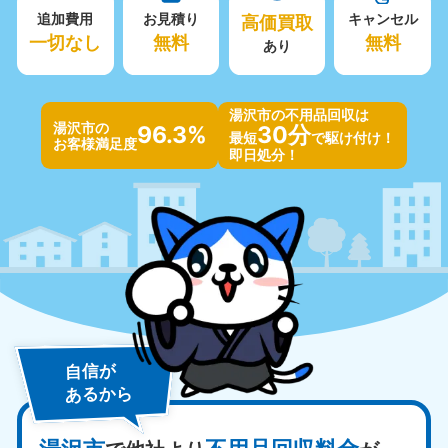
追加費用
お見積り
高価買取
キャンセル
一切なし
無料
無料
あり
湯沢市の不用品回収は
湯沢市の
96.3%
30分
最短
で駆け付け！
お客様満足度
即日処分！
自信が
あるから