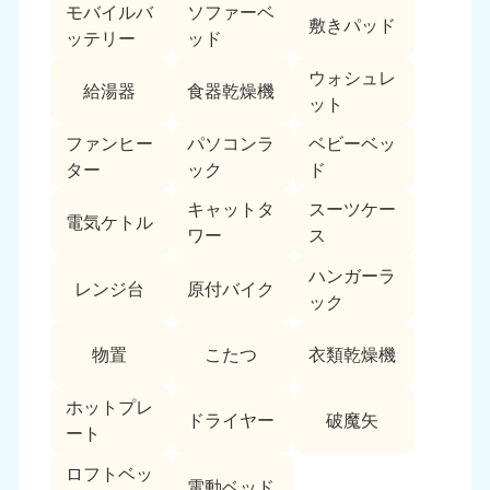
モバイルバ
ソファーベ
敷きパッド
ッテリー
ッド
ウォシュレ
給湯器
食器乾燥機
ット
ファンヒー
パソコンラ
ベビーベッ
ター
ック
ド
キャットタ
スーツケー
電気ケトル
ワー
ス
ハンガーラ
レンジ台
原付バイク
ック
物置
こたつ
衣類乾燥機
ホットプレ
ドライヤー
破魔矢
ート
ロフトベッ
電動ベッド