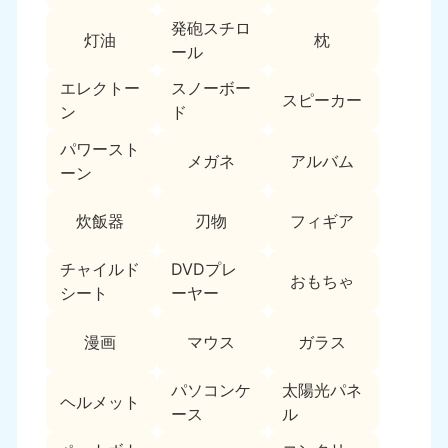
新潟県
050-1881-5263
発砲スチロ
灯油
枕
9:00〜19:00 年中無休
ール
近畿
エレクトー
スノーボー
スピーカー
ン
ド
大阪府
兵庫県
050-1881-5250
050-1881-5251
パワースト
メガネ
アルバム
9:00〜19:00 年中無休
9:00〜19:00 年中無休
ーン
奈良県
三重県
炊飯器
刃物
フィギア
050-1881-5249
050-1881-5254
9:00〜19:00 年中無休
9:00〜19:00 年中無休
チャイルド
DVDプレ
おもちゃ
シート
ーヤー
滋賀県
京都府
050-1881-5253
050-1881-5252
漫画
マウス
ガラス
9:00〜19:00 年中無休
9:00〜19:00 年中無休
パソコンケ
太陽光パネ
和歌山県
ヘルメット
050-1881-5248
ース
ル
9:00〜19:00 年中無休