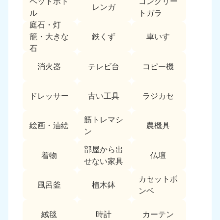
ペットボト
コンクリー
レンガ
中国
ル
トガラ
庭石・灯
岡山県
山口県
鉄くず
車いす
籠・大きな
050-1881-5146
050-1880-9900
石
9:00〜19:00 年中無休
9:00〜19:00 年中無休
消火器
テレビ台
コピー機
広島県
鳥取県
050-1881-5144
050-1881-5156
ドレッサー
古い工具
ラジカセ
9:00〜19:00 年中無休
9:00〜19:00 年中無休
筋トレマシ
島根県
絵画・油絵
農機具
050-1881-5145
ン
9:00〜19:00 年中無休
部屋から出
着物
仏壇
四国
せない家具
カセットボ
香川県
徳島県
風呂釜
植木鉢
050-1880-9899
050-1880-9898
ンベ
9:00〜19:00 年中無休
9:00〜19:00 年中無休
絨毯
時計
カーテン