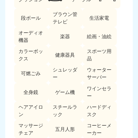
ブラウン管
段ボール
生活家電
テレビ
オーディオ
楽器
絵画・油絵
機器
カラーボッ
スポーツ用
北海道・東北
健康器具
クス
品
北海道
青森県
シュレッダ
ウォーター
050-1881-5277
050-1881-5276
可燃ごみ
ー
サーバー
9:00〜19:00 年中無休
9:00〜19:00 年中無休
ワインセラ
全身鏡
ゲーム機
岩手県
秋田県
ー
050-1881-5274
050-1881-5275
9:00〜19:00 年中無休
9:00〜19:00 年中無休
ヘアアイロ
スチールラ
ハードディ
ン
ック
スク
山形県
宮城県
マッサージ
コーヒーメ
050-1881-5273
050-1881-5272
五月人形
チェア
ーカー
9:00〜19:00 年中無休
9:00〜19:00 年中無休