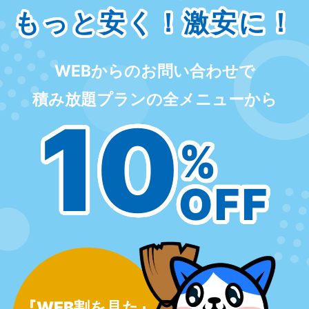
もっと安く！激安に！
WEBからのお問い合わせで
積み放題プランの全メニューから
10
%
OFF
『WEB割を見た』