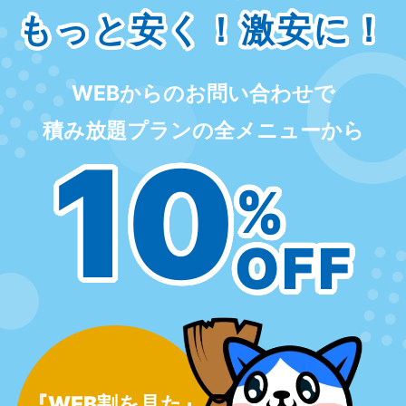
もっと安く！激安に！
WEBからのお問い合わせで
積み放題プランの全メニューから
10
%
OFF
『WEB割を見た』