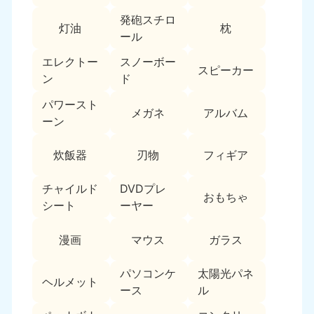
新潟県
050-1881-5263
発砲スチロ
灯油
枕
9:00〜19:00 年中無休
ール
近畿
エレクトー
スノーボー
スピーカー
ン
ド
大阪府
兵庫県
050-1881-5250
050-1881-5251
パワースト
メガネ
アルバム
9:00〜19:00 年中無休
9:00〜19:00 年中無休
ーン
奈良県
三重県
炊飯器
刃物
フィギア
050-1881-5249
050-1881-5254
9:00〜19:00 年中無休
9:00〜19:00 年中無休
チャイルド
DVDプレ
おもちゃ
シート
ーヤー
滋賀県
京都府
050-1881-5253
050-1881-5252
漫画
マウス
ガラス
9:00〜19:00 年中無休
9:00〜19:00 年中無休
パソコンケ
太陽光パネ
和歌山県
ヘルメット
050-1881-5248
ース
ル
9:00〜19:00 年中無休