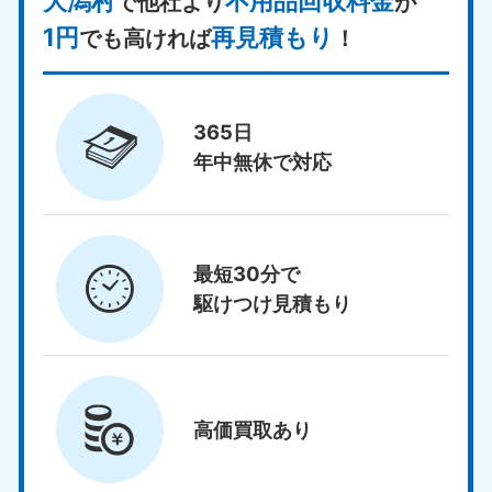
大潟村
不用品回収料金
で他社より
が
1円
再見積もり
でも高ければ
！
365日
年中無休で対応
最短30分で
駆けつけ見積もり
高価買取
あり