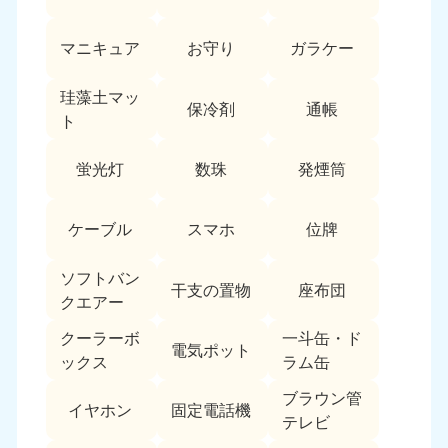
愛媛県
高知県
050-1880-9896
050-1880-9897
マニキュア
お守り
ガラケー
9:00〜19:00 年中無休
9:00〜19:00 年中無休
九州・沖縄
珪藻土マッ
保冷剤
通帳
ト
福岡県
佐賀県
050-1880-9895
050-1880-9894
蛍光灯
数珠
発煙筒
9:00〜19:00 年中無休
9:00〜19:00 年中無休
長崎県
鹿児島県
ケーブル
スマホ
位牌
050-1880-9891
050-1880-9889
9:00〜19:00 年中無休
9:00〜19:00 年中無休
ソフトバン
干支の置物
座布団
クエアー
大分県
宮崎県
050-1880-9893
050-1880-9890
クーラーボ
一斗缶・ド
電気ポット
9:00〜19:00 年中無休
9:00〜19:00 年中無休
ックス
ラム缶
熊本県
沖縄県
ブラウン管
イヤホン
固定電話機
050-1880-9892
050-1880-9887
テレビ
9:00〜19:00 年中無休
9:00〜19:00 年中無休