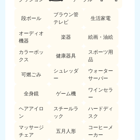
ブラウン管
段ボール
生活家電
テレビ
オーディオ
楽器
絵画・油絵
機器
カラーボッ
スポーツ用
北海道・東北
健康器具
クス
品
北海道
青森県
シュレッダ
ウォーター
050-1881-5277
050-1881-5276
可燃ごみ
ー
サーバー
9:00〜19:00 年中無休
9:00〜19:00 年中無休
ワインセラ
全身鏡
ゲーム機
岩手県
秋田県
ー
050-1881-5274
050-1881-5275
9:00〜19:00 年中無休
9:00〜19:00 年中無休
ヘアアイロ
スチールラ
ハードディ
ン
ック
スク
山形県
宮城県
マッサージ
コーヒーメ
050-1881-5273
050-1881-5272
五月人形
チェア
ーカー
9:00〜19:00 年中無休
9:00〜19:00 年中無休