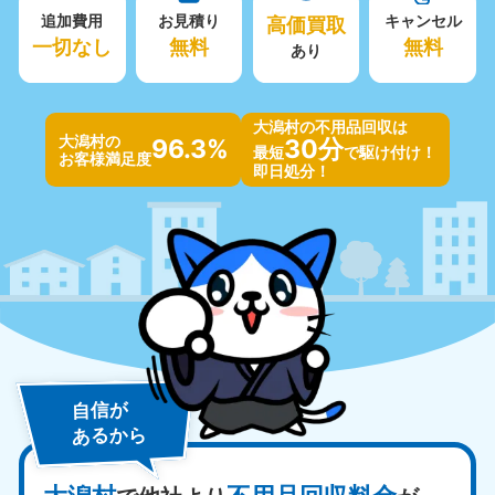
追加費用
お見積り
高価買取
キャンセル
一切なし
無料
無料
あり
大潟村の不用品回収は
大潟村の
96.3%
30分
最短
で駆け付け！
お客様満足度
即日処分！
自信が
あるから