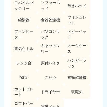
モバイルバ
ソファーベ
敷きパッド
ッテリー
ッド
ウォシュレ
給湯器
食器乾燥機
ット
ファンヒー
パソコンラ
ベビーベッ
ター
ック
ド
キャットタ
スーツケー
電気ケトル
ワー
ス
ハンガーラ
レンジ台
原付バイク
ック
物置
こたつ
衣類乾燥機
ホットプレ
ドライヤー
破魔矢
ート
ロフトベッ
電動ベッド