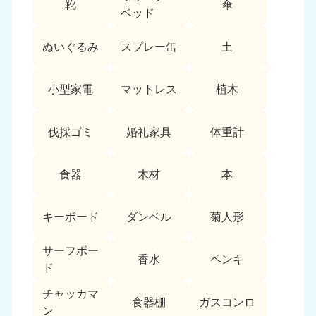
靴
傘
9:00〜19:00 年中無休
ベッド
中部
ぬいぐるみ
スプレー缶
土
愛知県
岐阜県
050-1881-5255
050-1881-5259
小型家電
マットレス
植木
9:00〜19:00 年中無休
9:00〜19:00 年中無休
静岡県
長野県
伐採ゴミ
婚礼家具
体重計
050-1881-5256
050-1881-5260
9:00〜19:00 年中無休
9:00〜19:00 年中無休
食器
木材
本
福井県
石川県
050-1881-5258
050-1881-5261
キーボード
ダンベル
菊人形
9:00〜19:00 年中無休
9:00〜19:00 年中無休
サーフボー
富山県
山梨県
香水
ペンキ
ド
050-1881-5262
050-1881-5257
9:00〜19:00 年中無休
9:00〜19:00 年中無休
チャッカマ
食器棚
ガスコンロ
ン