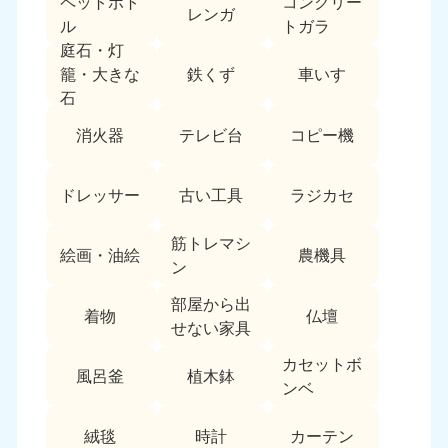
ペットボト
コンクリー
レンガ
中国
ル
トガラ
庭石・灯
岡山県
山口県
鉄くず
車いす
籠・大きな
050-1881-5146
050-1880-9900
石
9:00〜19:00 年中無休
9:00〜19:00 年中無休
消火器
テレビ台
コピー機
広島県
鳥取県
050-1881-5144
050-1881-5156
ドレッサー
古い工具
ラジカセ
9:00〜19:00 年中無休
9:00〜19:00 年中無休
筋トレマシ
島根県
絵画・油絵
農機具
050-1881-5145
ン
9:00〜19:00 年中無休
部屋から出
着物
仏壇
四国
せない家具
カセットボ
香川県
徳島県
風呂釜
植木鉢
050-1880-9899
050-1880-9898
ンベ
9:00〜19:00 年中無休
9:00〜19:00 年中無休
絨毯
時計
カーテン