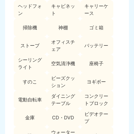
ヘッドフォ
キャビネッ
キャリーケ
福島県
ン
ト
ース
050-1881-5271
9:00〜19:00 年中無休
掃除機
神棚
ゴミ箱
関東
オフィスチ
ストーブ
バッテリー
東京都
神奈川県
ェア
050-1881-5265
050-1881-5264
9:00〜19:00 年中無休
9:00〜19:00 年中無休
シーリング
空気清浄機
座椅子
ライト
千葉県
埼玉県
ビーズクッ
050-1881-5268
050-1881-5266
すのこ
ヨギボー
ション
9:00〜19:00 年中無休
9:00〜19:00 年中無休
ダイニング
コンクリー
栃木県
茨城県
電動自転車
テーブル
トブロック
050-1881-5270
050-1881-5269
9:00〜19:00 年中無休
9:00〜19:00 年中無休
ビデオテー
金庫
CD・DVD
プ
群馬県
050-1881-5267
ウォーター