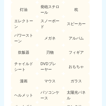
新潟県
050-1881-5263
発砲スチロ
灯油
枕
9:00〜19:00 年中無休
ール
近畿
エレクトー
スノーボー
スピーカー
ン
ド
大阪府
兵庫県
050-1881-5250
050-1881-5251
パワースト
メガネ
アルバム
9:00〜19:00 年中無休
9:00〜19:00 年中無休
ーン
奈良県
三重県
炊飯器
刃物
フィギア
050-1881-5249
050-1881-5254
9:00〜19:00 年中無休
9:00〜19:00 年中無休
チャイルド
DVDプレ
おもちゃ
シート
ーヤー
滋賀県
京都府
050-1881-5253
050-1881-5252
漫画
マウス
ガラス
9:00〜19:00 年中無休
9:00〜19:00 年中無休
パソコンケ
太陽光パネ
和歌山県
ヘルメット
050-1881-5248
ース
ル
9:00〜19:00 年中無休