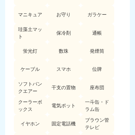
愛媛県
高知県
050-1880-9896
050-1880-9897
マニキュア
お守り
ガラケー
9:00〜19:00 年中無休
9:00〜19:00 年中無休
九州・沖縄
珪藻土マッ
保冷剤
通帳
ト
福岡県
佐賀県
050-1880-9895
050-1880-9894
蛍光灯
数珠
発煙筒
9:00〜19:00 年中無休
9:00〜19:00 年中無休
長崎県
鹿児島県
ケーブル
スマホ
位牌
050-1880-9891
050-1880-9889
9:00〜19:00 年中無休
9:00〜19:00 年中無休
ソフトバン
干支の置物
座布団
クエアー
大分県
宮崎県
050-1880-9893
050-1880-9890
クーラーボ
一斗缶・ド
電気ポット
9:00〜19:00 年中無休
9:00〜19:00 年中無休
ックス
ラム缶
熊本県
沖縄県
ブラウン管
イヤホン
固定電話機
050-1880-9892
050-1880-9887
テレビ
9:00〜19:00 年中無休
9:00〜19:00 年中無休