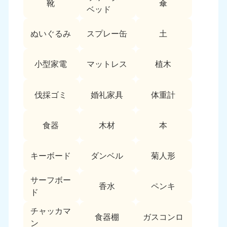
靴
傘
9:00〜19:00 年中無休
ベッド
中部
ぬいぐるみ
スプレー缶
土
愛知県
岐阜県
050-1881-5255
050-1881-5259
小型家電
マットレス
植木
9:00〜19:00 年中無休
9:00〜19:00 年中無休
静岡県
長野県
伐採ゴミ
婚礼家具
体重計
050-1881-5256
050-1881-5260
9:00〜19:00 年中無休
9:00〜19:00 年中無休
食器
木材
本
福井県
石川県
050-1881-5258
050-1881-5261
キーボード
ダンベル
菊人形
9:00〜19:00 年中無休
9:00〜19:00 年中無休
サーフボー
富山県
山梨県
香水
ペンキ
ド
050-1881-5262
050-1881-5257
9:00〜19:00 年中無休
9:00〜19:00 年中無休
チャッカマ
食器棚
ガスコンロ
ン