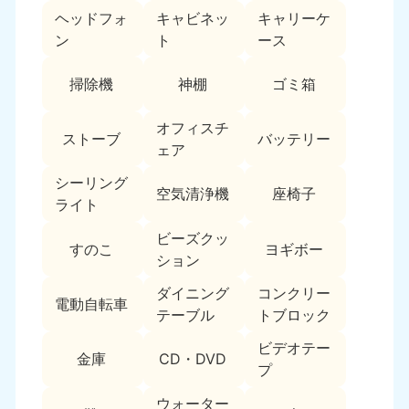
ヘッドフォ
キャビネッ
キャリーケ
福島県
ン
ト
ース
050-1881-5271
9:00〜19:00 年中無休
掃除機
神棚
ゴミ箱
関東
オフィスチ
ストーブ
バッテリー
東京都
神奈川県
ェア
050-1881-5265
050-1881-5264
9:00〜19:00 年中無休
9:00〜19:00 年中無休
シーリング
空気清浄機
座椅子
ライト
千葉県
埼玉県
ビーズクッ
050-1881-5268
050-1881-5266
すのこ
ヨギボー
ション
9:00〜19:00 年中無休
9:00〜19:00 年中無休
ダイニング
コンクリー
栃木県
茨城県
電動自転車
テーブル
トブロック
050-1881-5270
050-1881-5269
9:00〜19:00 年中無休
9:00〜19:00 年中無休
ビデオテー
金庫
CD・DVD
プ
群馬県
050-1881-5267
ウォーター