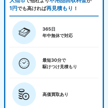
大仙市
不用品回収料金
で他社より
が
1円
再見積もり
でも高ければ
！
365日
年中無休で対応
最短30分で
駆けつけ見積もり
高価買取
あり