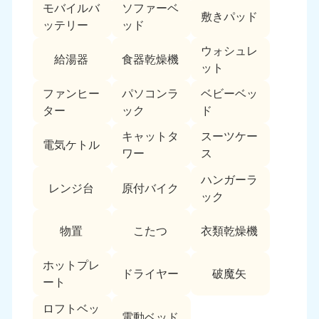
モバイルバ
ソファーベ
敷きパッド
ッテリー
ッド
ウォシュレ
給湯器
食器乾燥機
ット
ファンヒー
パソコンラ
ベビーベッ
ター
ック
ド
キャットタ
スーツケー
電気ケトル
ワー
ス
ハンガーラ
レンジ台
原付バイク
ック
物置
こたつ
衣類乾燥機
ホットプレ
ドライヤー
破魔矢
ート
ロフトベッ
電動ベッド