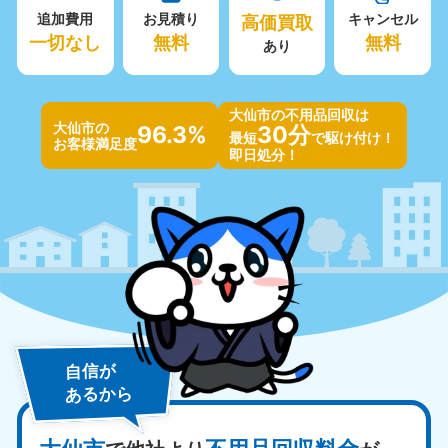
追加費用
お見積り
高価買取
キャンセル
一切なし
無料
無料
あり
大仙市の不用品回収は
大仙市の
96.3%
30分
最短
で駆け付け！
お客様満足度
即日処分！
自信が
あるから