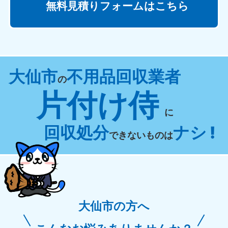
無料見積りフォームはこちら
大仙市
不用品回収業者
の
片付け侍
に
回収処分
ナシ !
できないものは
大仙市の方へ