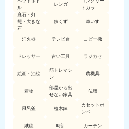
ペットボト
コンクリー
レンガ
中国
ル
トガラ
庭石・灯
岡山県
山口県
鉄くず
車いす
籠・大きな
050-1881-5146
050-1880-9900
石
9:00〜19:00 年中無休
9:00〜19:00 年中無休
消火器
テレビ台
コピー機
広島県
鳥取県
050-1881-5144
050-1881-5156
ドレッサー
古い工具
ラジカセ
9:00〜19:00 年中無休
9:00〜19:00 年中無休
筋トレマシ
島根県
絵画・油絵
農機具
050-1881-5145
ン
9:00〜19:00 年中無休
部屋から出
着物
仏壇
四国
せない家具
カセットボ
香川県
徳島県
風呂釜
植木鉢
050-1880-9899
050-1880-9898
ンベ
9:00〜19:00 年中無休
9:00〜19:00 年中無休
絨毯
時計
カーテン