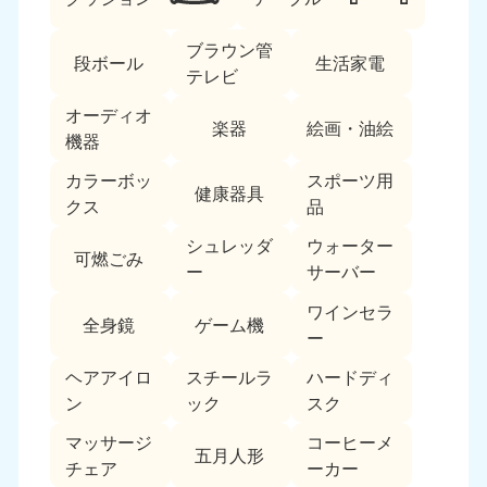
ブラウン管
段ボール
生活家電
テレビ
オーディオ
楽器
絵画・油絵
機器
カラーボッ
スポーツ用
北海道・東北
健康器具
クス
品
北海道
青森県
シュレッダ
ウォーター
050-1881-5277
050-1881-5276
可燃ごみ
ー
サーバー
9:00〜19:00 年中無休
9:00〜19:00 年中無休
ワインセラ
全身鏡
ゲーム機
岩手県
秋田県
ー
050-1881-5274
050-1881-5275
9:00〜19:00 年中無休
9:00〜19:00 年中無休
ヘアアイロ
スチールラ
ハードディ
ン
ック
スク
山形県
宮城県
マッサージ
コーヒーメ
050-1881-5273
050-1881-5272
五月人形
チェア
ーカー
9:00〜19:00 年中無休
9:00〜19:00 年中無休