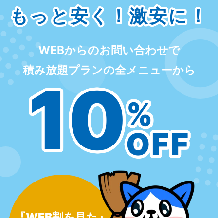
もっと安く！激安に！
WEBからのお問い合わせで
積み放題プランの全メニューから
10
%
OFF
『WEB割を見た』